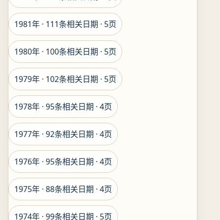
1981年 · 111条相关日期 · 5页
1980年 · 100条相关日期 · 5页
1979年 · 102条相关日期 · 5页
1978年 · 95条相关日期 · 4页
1977年 · 92条相关日期 · 4页
1976年 · 95条相关日期 · 4页
1975年 · 88条相关日期 · 4页
1974年 · 99条相关日期 · 5页