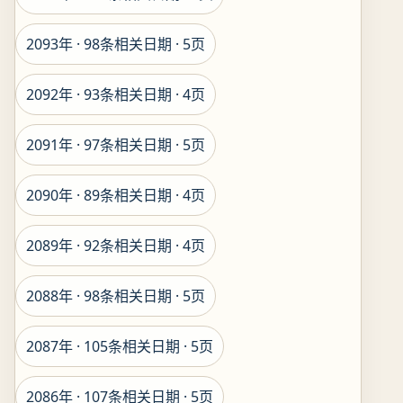
2093年 · 98条相关日期 · 5页
2092年 · 93条相关日期 · 4页
2091年 · 97条相关日期 · 5页
2090年 · 89条相关日期 · 4页
2089年 · 92条相关日期 · 4页
2088年 · 98条相关日期 · 5页
2087年 · 105条相关日期 · 5页
2086年 · 107条相关日期 · 5页