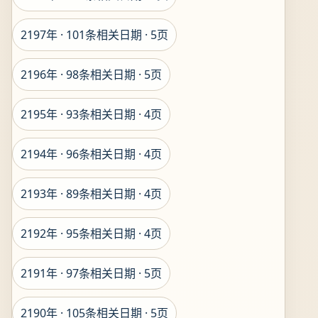
2197年 · 101条相关日期 · 5页
2196年 · 98条相关日期 · 5页
2195年 · 93条相关日期 · 4页
2194年 · 96条相关日期 · 4页
2193年 · 89条相关日期 · 4页
2192年 · 95条相关日期 · 4页
2191年 · 97条相关日期 · 5页
2190年 · 105条相关日期 · 5页