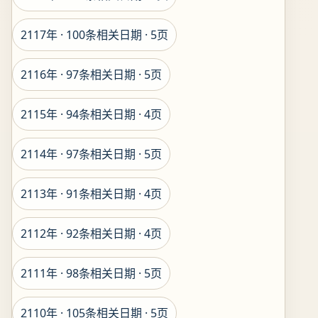
2117年 · 100条相关日期 · 5页
2116年 · 97条相关日期 · 5页
2115年 · 94条相关日期 · 4页
2114年 · 97条相关日期 · 5页
2113年 · 91条相关日期 · 4页
2112年 · 92条相关日期 · 4页
2111年 · 98条相关日期 · 5页
2110年 · 105条相关日期 · 5页