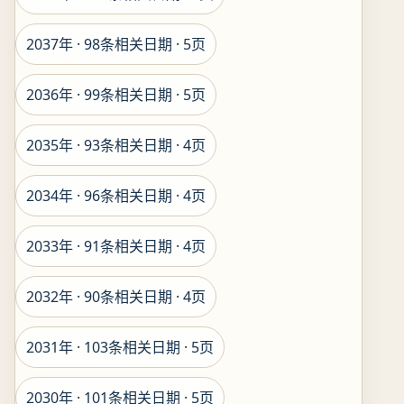
2037年 · 98条相关日期 · 5页
2036年 · 99条相关日期 · 5页
2035年 · 93条相关日期 · 4页
2034年 · 96条相关日期 · 4页
2033年 · 91条相关日期 · 4页
2032年 · 90条相关日期 · 4页
2031年 · 103条相关日期 · 5页
2030年 · 101条相关日期 · 5页