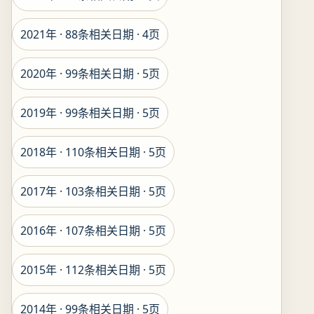
2021年 · 88条相关日期 · 4页
2020年 · 99条相关日期 · 5页
2019年 · 99条相关日期 · 5页
2018年 · 110条相关日期 · 5页
2017年 · 103条相关日期 · 5页
2016年 · 107条相关日期 · 5页
2015年 · 112条相关日期 · 5页
2014年 · 99条相关日期 · 5页