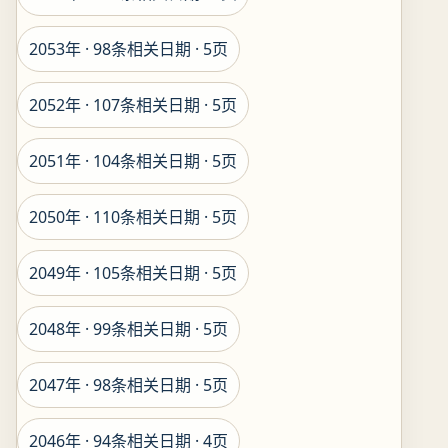
2053年 · 98条相关日期 · 5页
2052年 · 107条相关日期 · 5页
2051年 · 104条相关日期 · 5页
2050年 · 110条相关日期 · 5页
2049年 · 105条相关日期 · 5页
2048年 · 99条相关日期 · 5页
2047年 · 98条相关日期 · 5页
2046年 · 94条相关日期 · 4页