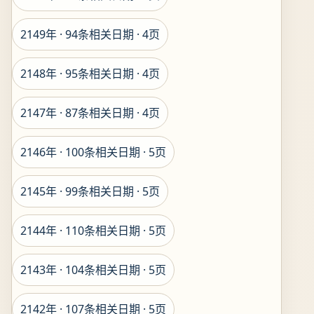
2149年 · 94条相关日期 · 4页
2148年 · 95条相关日期 · 4页
2147年 · 87条相关日期 · 4页
2146年 · 100条相关日期 · 5页
2145年 · 99条相关日期 · 5页
2144年 · 110条相关日期 · 5页
2143年 · 104条相关日期 · 5页
2142年 · 107条相关日期 · 5页