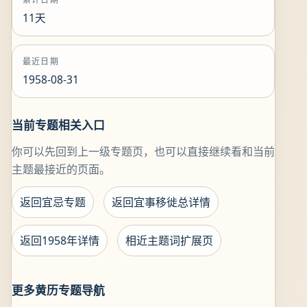
11天
最近日期
1958-08-31
当前专题相关入口
你可以先回到上一级专题页，也可以直接继续看和当前
主题最接近的页面。
返回宜忌专题
返回宜事移徙总详情
返回1958年详情
相近主题词扩展页
更多黄历专题导航