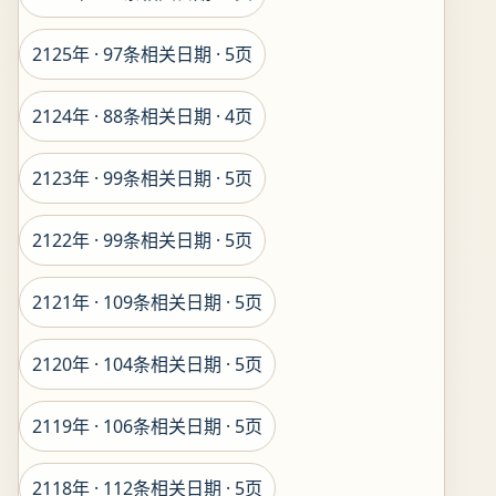
2125年 · 97条相关日期 · 5页
2124年 · 88条相关日期 · 4页
2123年 · 99条相关日期 · 5页
2122年 · 99条相关日期 · 5页
2121年 · 109条相关日期 · 5页
2120年 · 104条相关日期 · 5页
2119年 · 106条相关日期 · 5页
2118年 · 112条相关日期 · 5页