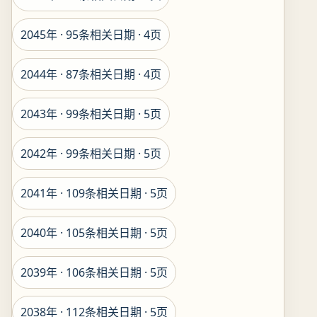
2045年 · 95条相关日期 · 4页
2044年 · 87条相关日期 · 4页
2043年 · 99条相关日期 · 5页
2042年 · 99条相关日期 · 5页
2041年 · 109条相关日期 · 5页
2040年 · 105条相关日期 · 5页
2039年 · 106条相关日期 · 5页
2038年 · 112条相关日期 · 5页