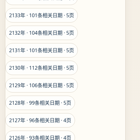
2133年 · 101条相关日期 · 5页
2132年 · 104条相关日期 · 5页
2131年 · 101条相关日期 · 5页
2130年 · 112条相关日期 · 5页
2129年 · 106条相关日期 · 5页
2128年 · 99条相关日期 · 5页
2127年 · 96条相关日期 · 4页
2126年 · 93条相关日期 · 4页