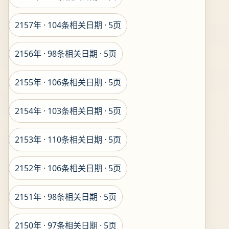
2157年 · 104条相关日期 · 5页
2156年 · 98条相关日期 · 5页
2155年 · 106条相关日期 · 5页
2154年 · 103条相关日期 · 5页
2153年 · 110条相关日期 · 5页
2152年 · 106条相关日期 · 5页
2151年 · 98条相关日期 · 5页
2150年 · 97条相关日期 · 5页