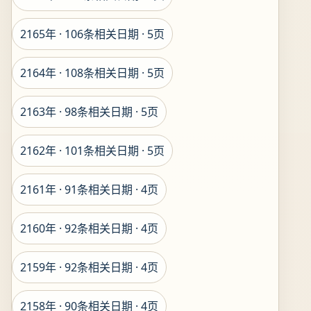
2165年 · 106条相关日期 · 5页
2164年 · 108条相关日期 · 5页
2163年 · 98条相关日期 · 5页
2162年 · 101条相关日期 · 5页
2161年 · 91条相关日期 · 4页
2160年 · 92条相关日期 · 4页
2159年 · 92条相关日期 · 4页
2158年 · 90条相关日期 · 4页