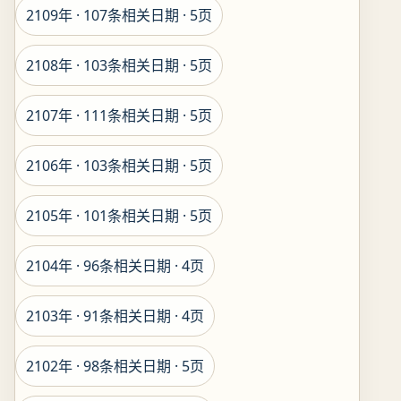
2109年 · 107条相关日期 · 5页
2108年 · 103条相关日期 · 5页
2107年 · 111条相关日期 · 5页
2106年 · 103条相关日期 · 5页
2105年 · 101条相关日期 · 5页
2104年 · 96条相关日期 · 4页
2103年 · 91条相关日期 · 4页
2102年 · 98条相关日期 · 5页