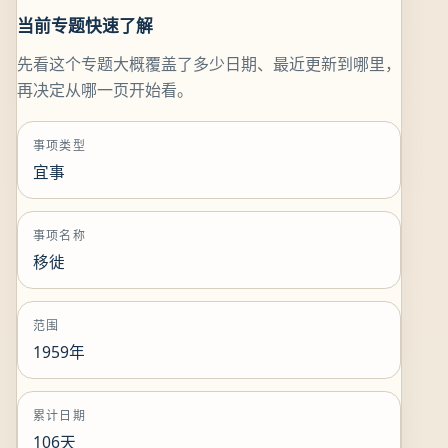
当前专题快速了解
先看这个专题大概覆盖了多少日期、最近更新到哪里，
再决定从哪一页开始看。
事项类型
宜事
事项名称
移徙
范围
1959年
累计日期
106天