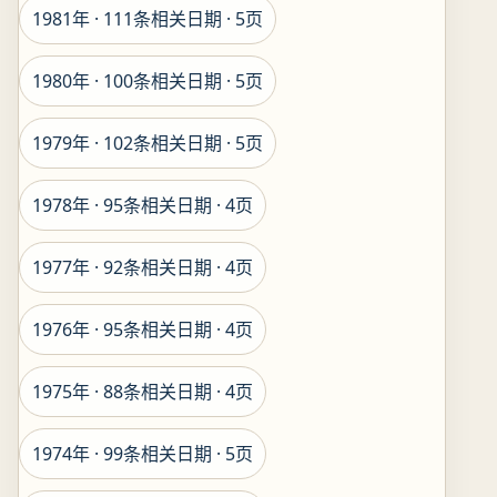
1981年 · 111条相关日期 · 5页
1980年 · 100条相关日期 · 5页
1979年 · 102条相关日期 · 5页
1978年 · 95条相关日期 · 4页
1977年 · 92条相关日期 · 4页
1976年 · 95条相关日期 · 4页
1975年 · 88条相关日期 · 4页
1974年 · 99条相关日期 · 5页