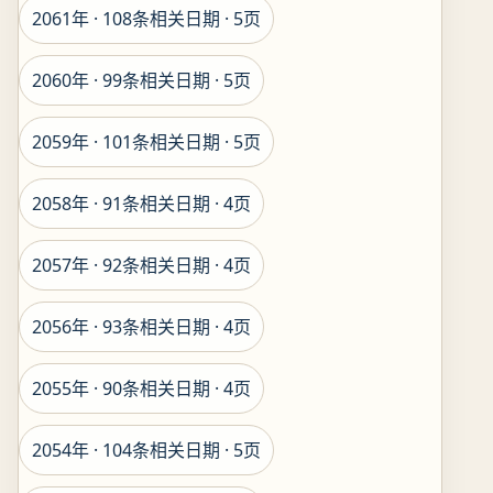
2061年 · 108条相关日期 · 5页
2060年 · 99条相关日期 · 5页
2059年 · 101条相关日期 · 5页
2058年 · 91条相关日期 · 4页
2057年 · 92条相关日期 · 4页
2056年 · 93条相关日期 · 4页
2055年 · 90条相关日期 · 4页
2054年 · 104条相关日期 · 5页