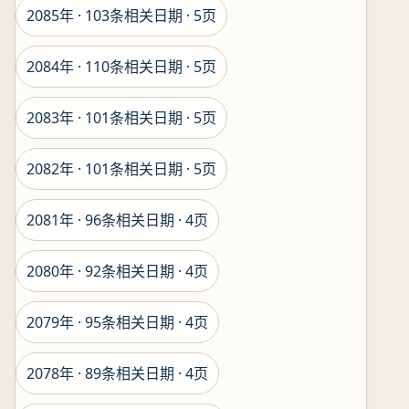
2085年 · 103条相关日期 · 5页
2084年 · 110条相关日期 · 5页
2083年 · 101条相关日期 · 5页
2082年 · 101条相关日期 · 5页
2081年 · 96条相关日期 · 4页
2080年 · 92条相关日期 · 4页
2079年 · 95条相关日期 · 4页
2078年 · 89条相关日期 · 4页