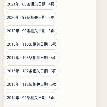
2021年 · 88条相关日期 · 4页
2020年 · 99条相关日期 · 5页
2019年 · 99条相关日期 · 5页
2018年 · 110条相关日期 · 5页
2017年 · 103条相关日期 · 5页
2016年 · 107条相关日期 · 5页
2015年 · 112条相关日期 · 5页
2014年 · 99条相关日期 · 5页