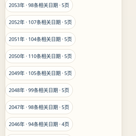
2053年 · 98条相关日期 · 5页
2052年 · 107条相关日期 · 5页
2051年 · 104条相关日期 · 5页
2050年 · 110条相关日期 · 5页
2049年 · 105条相关日期 · 5页
2048年 · 99条相关日期 · 5页
2047年 · 98条相关日期 · 5页
2046年 · 94条相关日期 · 4页