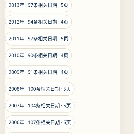
2013年 · 97条相关日期 · 5页
2012年 · 94条相关日期 · 4页
2011年 · 97条相关日期 · 5页
2010年 · 90条相关日期 · 4页
2009年 · 91条相关日期 · 4页
2008年 · 100条相关日期 · 5页
2007年 · 104条相关日期 · 5页
2006年 · 107条相关日期 · 5页