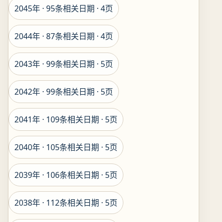
2045年 · 95条相关日期 · 4页
2044年 · 87条相关日期 · 4页
2043年 · 99条相关日期 · 5页
2042年 · 99条相关日期 · 5页
2041年 · 109条相关日期 · 5页
2040年 · 105条相关日期 · 5页
2039年 · 106条相关日期 · 5页
2038年 · 112条相关日期 · 5页