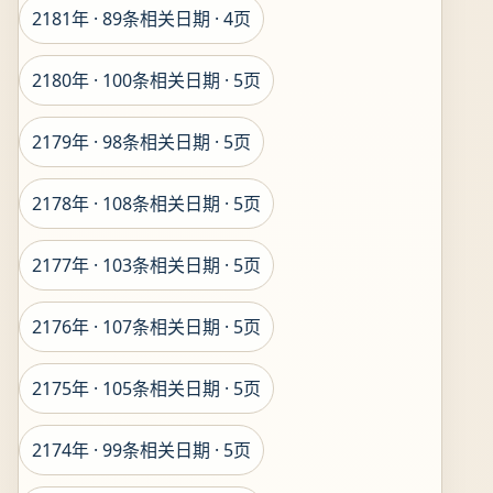
2181年 · 89条相关日期 · 4页
2180年 · 100条相关日期 · 5页
2179年 · 98条相关日期 · 5页
2178年 · 108条相关日期 · 5页
2177年 · 103条相关日期 · 5页
2176年 · 107条相关日期 · 5页
2175年 · 105条相关日期 · 5页
2174年 · 99条相关日期 · 5页