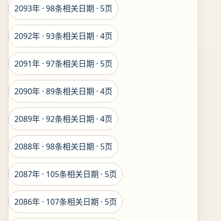
2093年 · 98条相关日期 · 5页
2092年 · 93条相关日期 · 4页
2091年 · 97条相关日期 · 5页
2090年 · 89条相关日期 · 4页
2089年 · 92条相关日期 · 4页
2088年 · 98条相关日期 · 5页
2087年 · 105条相关日期 · 5页
2086年 · 107条相关日期 · 5页