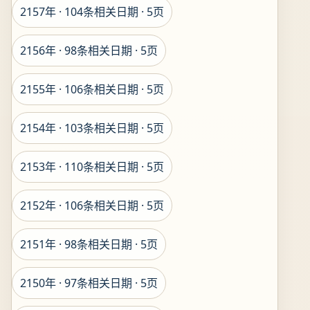
2157年 · 104条相关日期 · 5页
2156年 · 98条相关日期 · 5页
2155年 · 106条相关日期 · 5页
2154年 · 103条相关日期 · 5页
2153年 · 110条相关日期 · 5页
2152年 · 106条相关日期 · 5页
2151年 · 98条相关日期 · 5页
2150年 · 97条相关日期 · 5页