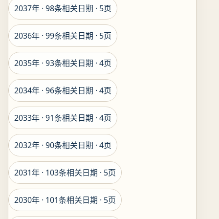
2037年 · 98条相关日期 · 5页
2036年 · 99条相关日期 · 5页
2035年 · 93条相关日期 · 4页
2034年 · 96条相关日期 · 4页
2033年 · 91条相关日期 · 4页
2032年 · 90条相关日期 · 4页
2031年 · 103条相关日期 · 5页
2030年 · 101条相关日期 · 5页