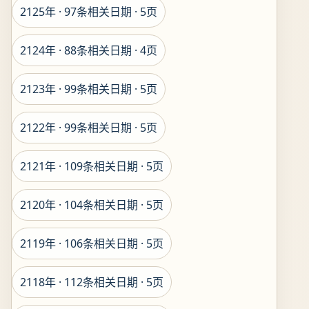
2125年 · 97条相关日期 · 5页
2124年 · 88条相关日期 · 4页
2123年 · 99条相关日期 · 5页
2122年 · 99条相关日期 · 5页
2121年 · 109条相关日期 · 5页
2120年 · 104条相关日期 · 5页
2119年 · 106条相关日期 · 5页
2118年 · 112条相关日期 · 5页