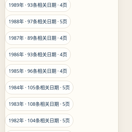
1989年 · 93条相关日期 · 4页
1988年 · 97条相关日期 · 5页
1987年 · 89条相关日期 · 4页
1986年 · 93条相关日期 · 4页
1985年 · 96条相关日期 · 4页
1984年 · 105条相关日期 · 5页
1983年 · 108条相关日期 · 5页
1982年 · 104条相关日期 · 5页