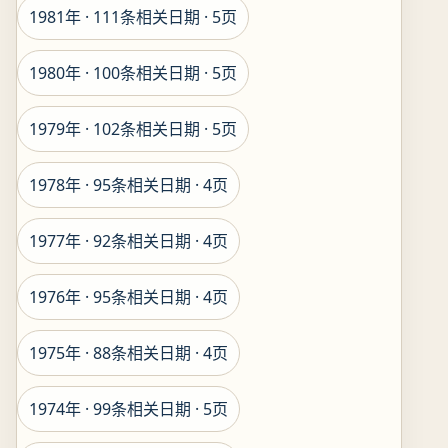
1981年 · 111条相关日期 · 5页
1980年 · 100条相关日期 · 5页
1979年 · 102条相关日期 · 5页
1978年 · 95条相关日期 · 4页
1977年 · 92条相关日期 · 4页
1976年 · 95条相关日期 · 4页
1975年 · 88条相关日期 · 4页
1974年 · 99条相关日期 · 5页