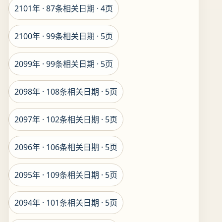
2101年 · 87条相关日期 · 4页
2100年 · 99条相关日期 · 5页
2099年 · 99条相关日期 · 5页
2098年 · 108条相关日期 · 5页
2097年 · 102条相关日期 · 5页
2096年 · 106条相关日期 · 5页
2095年 · 109条相关日期 · 5页
2094年 · 101条相关日期 · 5页