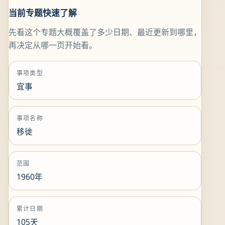
当前专题快速了解
先看这个专题大概覆盖了多少日期、最近更新到哪里，
再决定从哪一页开始看。
事项类型
宜事
事项名称
移徙
范围
1960年
累计日期
105天