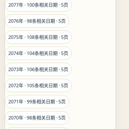
2077年 · 100条相关日期 · 5页
2076年 · 98条相关日期 · 5页
2075年 · 108条相关日期 · 5页
2074年 · 104条相关日期 · 5页
2073年 · 106条相关日期 · 5页
2072年 · 105条相关日期 · 5页
2071年 · 99条相关日期 · 5页
2070年 · 98条相关日期 · 5页