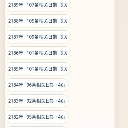
2189年 · 107条相关日期 · 5页
2188年 · 105条相关日期 · 5页
2187年 · 109条相关日期 · 5页
2186年 · 101条相关日期 · 5页
2185年 · 101条相关日期 · 5页
2184年 · 96条相关日期 · 4页
2183年 · 92条相关日期 · 4页
2182年 · 95条相关日期 · 4页