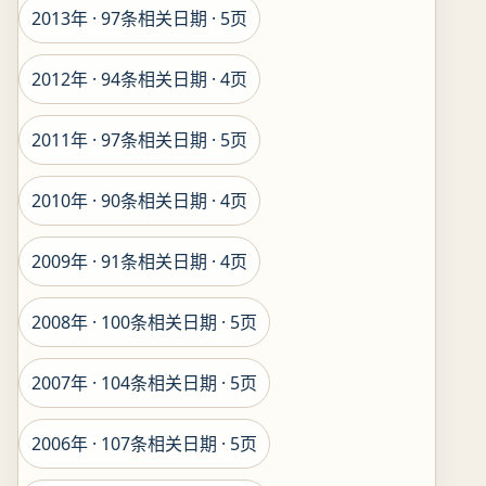
2013年 · 97条相关日期 · 5页
2012年 · 94条相关日期 · 4页
2011年 · 97条相关日期 · 5页
2010年 · 90条相关日期 · 4页
2009年 · 91条相关日期 · 4页
2008年 · 100条相关日期 · 5页
2007年 · 104条相关日期 · 5页
2006年 · 107条相关日期 · 5页