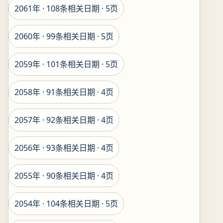
2061年 · 108条相关日期 · 5页
2060年 · 99条相关日期 · 5页
2059年 · 101条相关日期 · 5页
2058年 · 91条相关日期 · 4页
2057年 · 92条相关日期 · 4页
2056年 · 93条相关日期 · 4页
2055年 · 90条相关日期 · 4页
2054年 · 104条相关日期 · 5页