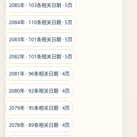
2085年 · 103条相关日期 · 5页
2084年 · 110条相关日期 · 5页
2083年 · 101条相关日期 · 5页
2082年 · 101条相关日期 · 5页
2081年 · 96条相关日期 · 4页
2080年 · 92条相关日期 · 4页
2079年 · 95条相关日期 · 4页
2078年 · 89条相关日期 · 4页