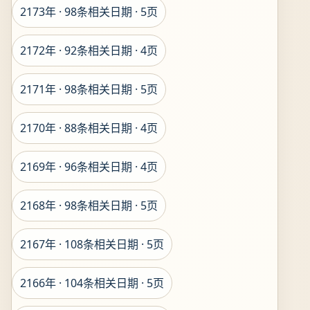
2173年 · 98条相关日期 · 5页
2172年 · 92条相关日期 · 4页
2171年 · 98条相关日期 · 5页
2170年 · 88条相关日期 · 4页
2169年 · 96条相关日期 · 4页
2168年 · 98条相关日期 · 5页
2167年 · 108条相关日期 · 5页
2166年 · 104条相关日期 · 5页