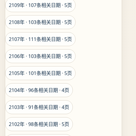
2109年 · 107条相关日期 · 5页
2108年 · 103条相关日期 · 5页
2107年 · 111条相关日期 · 5页
2106年 · 103条相关日期 · 5页
2105年 · 101条相关日期 · 5页
2104年 · 96条相关日期 · 4页
2103年 · 91条相关日期 · 4页
2102年 · 98条相关日期 · 5页