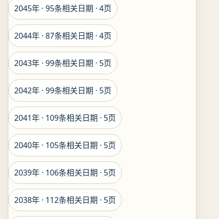
2045年 · 95条相关日期 · 4页
2044年 · 87条相关日期 · 4页
2043年 · 99条相关日期 · 5页
2042年 · 99条相关日期 · 5页
2041年 · 109条相关日期 · 5页
2040年 · 105条相关日期 · 5页
2039年 · 106条相关日期 · 5页
2038年 · 112条相关日期 · 5页