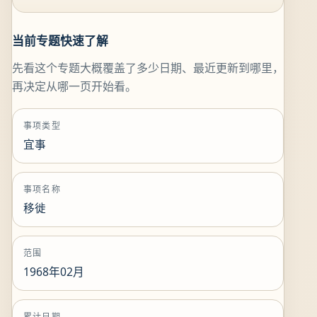
当前专题快速了解
先看这个专题大概覆盖了多少日期、最近更新到哪里，
再决定从哪一页开始看。
事项类型
宜事
事项名称
移徙
范围
1968年02月
累计日期