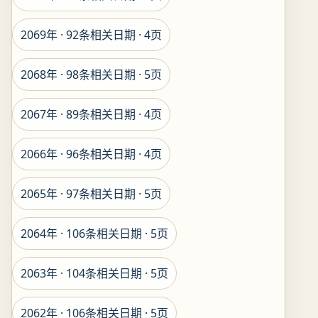
2069年 · 92条相关日期 · 4页
2068年 · 98条相关日期 · 5页
2067年 · 89条相关日期 · 4页
2066年 · 96条相关日期 · 4页
2065年 · 97条相关日期 · 5页
2064年 · 106条相关日期 · 5页
2063年 · 104条相关日期 · 5页
2062年 · 106条相关日期 · 5页