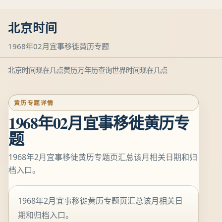
北京时间
1968年02月宜事移徙黄历专题
北京时间现在几点
黄历万年历查询
世界时间现在几点
黄历专题详情
1968年02月宜事移徙黄历专
题
1968年2月宜事移徙黄历专题页汇总该月相关日期和归
档入口。
1968年2月宜事移徙黄历专题页汇总该月相关日
期和归档入口。