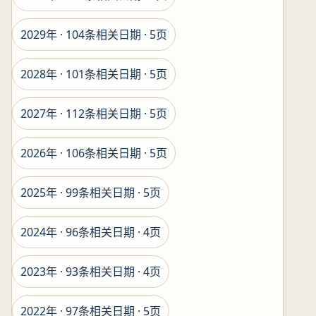
2029年 · 104条相关日期 · 5页
2028年 · 101条相关日期 · 5页
2027年 · 112条相关日期 · 5页
2026年 · 106条相关日期 · 5页
2025年 · 99条相关日期 · 5页
2024年 · 96条相关日期 · 4页
2023年 · 93条相关日期 · 4页
2022年 · 97条相关日期 · 5页