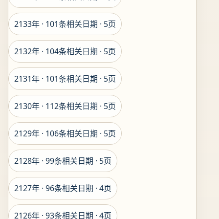
2133年 · 101条相关日期 · 5页
2132年 · 104条相关日期 · 5页
2131年 · 101条相关日期 · 5页
2130年 · 112条相关日期 · 5页
2129年 · 106条相关日期 · 5页
2128年 · 99条相关日期 · 5页
2127年 · 96条相关日期 · 4页
2126年 · 93条相关日期 · 4页