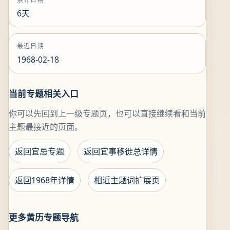
6天
最近日期
1968-02-18
当前专题相关入口
你可以先回到上一级专题页，也可以直接继续看和当前
主题最接近的页面。
返回宜忌专题
返回宜事移徙总详情
返回1968年详情
相近主题词扩展页
更多黄历专题导航