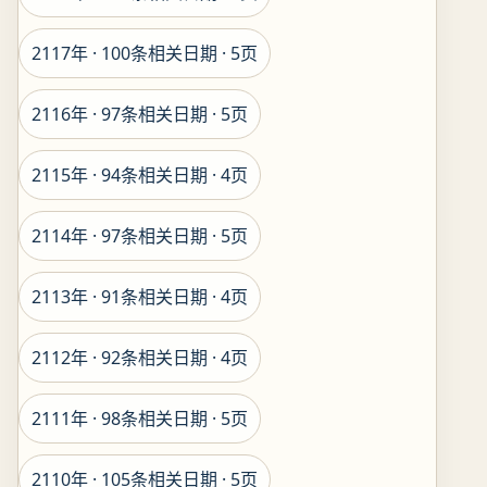
2117年 · 100条相关日期 · 5页
2116年 · 97条相关日期 · 5页
2115年 · 94条相关日期 · 4页
2114年 · 97条相关日期 · 5页
2113年 · 91条相关日期 · 4页
2112年 · 92条相关日期 · 4页
2111年 · 98条相关日期 · 5页
2110年 · 105条相关日期 · 5页