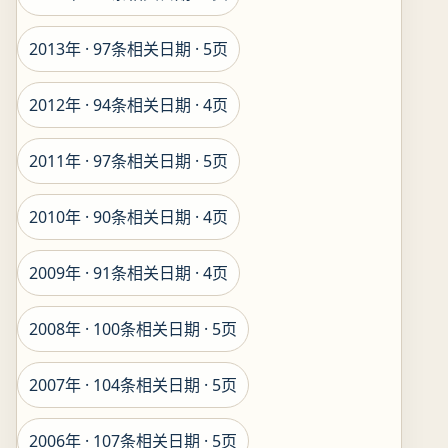
2013年 · 97条相关日期 · 5页
2012年 · 94条相关日期 · 4页
2011年 · 97条相关日期 · 5页
2010年 · 90条相关日期 · 4页
2009年 · 91条相关日期 · 4页
2008年 · 100条相关日期 · 5页
2007年 · 104条相关日期 · 5页
2006年 · 107条相关日期 · 5页