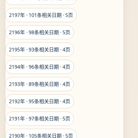
2197年 · 101条相关日期 · 5页
2196年 · 98条相关日期 · 5页
2195年 · 93条相关日期 · 4页
2194年 · 96条相关日期 · 4页
2193年 · 89条相关日期 · 4页
2192年 · 95条相关日期 · 4页
2191年 · 97条相关日期 · 5页
2190年 · 105条相关日期 · 5页