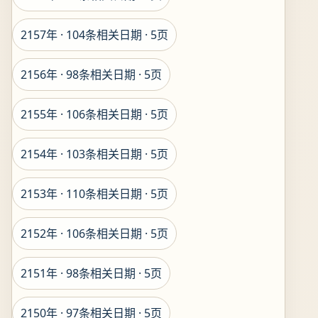
2157年 · 104条相关日期 · 5页
2156年 · 98条相关日期 · 5页
2155年 · 106条相关日期 · 5页
2154年 · 103条相关日期 · 5页
2153年 · 110条相关日期 · 5页
2152年 · 106条相关日期 · 5页
2151年 · 98条相关日期 · 5页
2150年 · 97条相关日期 · 5页