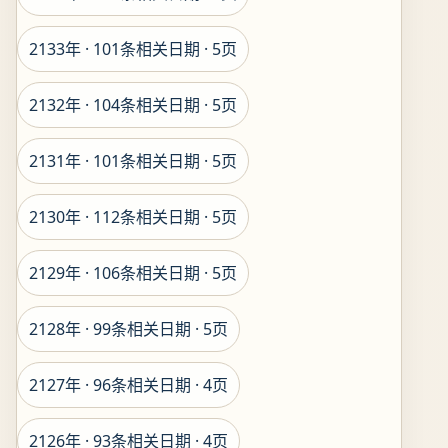
2133年 · 101条相关日期 · 5页
2132年 · 104条相关日期 · 5页
2131年 · 101条相关日期 · 5页
2130年 · 112条相关日期 · 5页
2129年 · 106条相关日期 · 5页
2128年 · 99条相关日期 · 5页
2127年 · 96条相关日期 · 4页
2126年 · 93条相关日期 · 4页