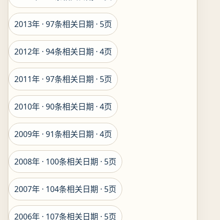
2013年 · 97条相关日期 · 5页
2012年 · 94条相关日期 · 4页
2011年 · 97条相关日期 · 5页
2010年 · 90条相关日期 · 4页
2009年 · 91条相关日期 · 4页
2008年 · 100条相关日期 · 5页
2007年 · 104条相关日期 · 5页
2006年 · 107条相关日期 · 5页