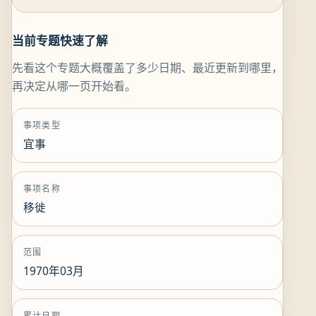
当前专题快速了解
先看这个专题大概覆盖了多少日期、最近更新到哪里，
再决定从哪一页开始看。
事项类型
宜事
事项名称
移徙
范围
1970年03月
累计日期