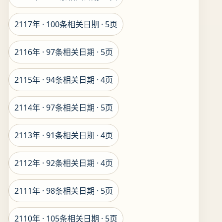
2117年 · 100条相关日期 · 5页
2116年 · 97条相关日期 · 5页
2115年 · 94条相关日期 · 4页
2114年 · 97条相关日期 · 5页
2113年 · 91条相关日期 · 4页
2112年 · 92条相关日期 · 4页
2111年 · 98条相关日期 · 5页
2110年 · 105条相关日期 · 5页