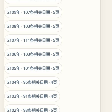
2109年 · 107条相关日期 · 5页
2108年 · 103条相关日期 · 5页
2107年 · 111条相关日期 · 5页
2106年 · 103条相关日期 · 5页
2105年 · 101条相关日期 · 5页
2104年 · 96条相关日期 · 4页
2103年 · 91条相关日期 · 4页
2102年 · 98条相关日期 · 5页