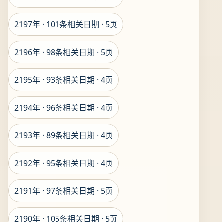
2197年 · 101条相关日期 · 5页
2196年 · 98条相关日期 · 5页
2195年 · 93条相关日期 · 4页
2194年 · 96条相关日期 · 4页
2193年 · 89条相关日期 · 4页
2192年 · 95条相关日期 · 4页
2191年 · 97条相关日期 · 5页
2190年 · 105条相关日期 · 5页