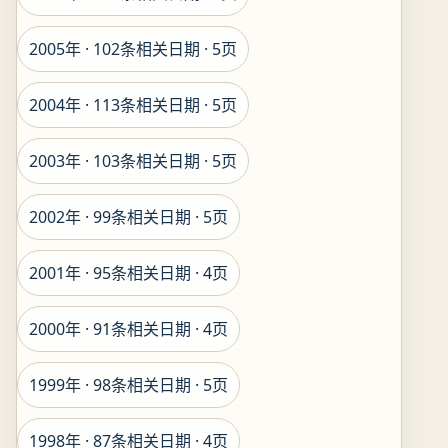
2005年 · 102条相关日期 · 5页
2004年 · 113条相关日期 · 5页
2003年 · 103条相关日期 · 5页
2002年 · 99条相关日期 · 5页
2001年 · 95条相关日期 · 4页
2000年 · 91条相关日期 · 4页
1999年 · 98条相关日期 · 5页
1998年 · 87条相关日期 · 4页