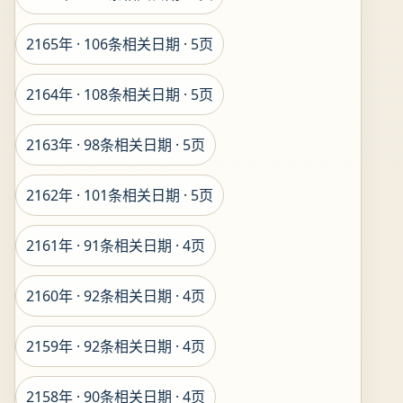
2165年 · 106条相关日期 · 5页
2164年 · 108条相关日期 · 5页
2163年 · 98条相关日期 · 5页
2162年 · 101条相关日期 · 5页
2161年 · 91条相关日期 · 4页
2160年 · 92条相关日期 · 4页
2159年 · 92条相关日期 · 4页
2158年 · 90条相关日期 · 4页