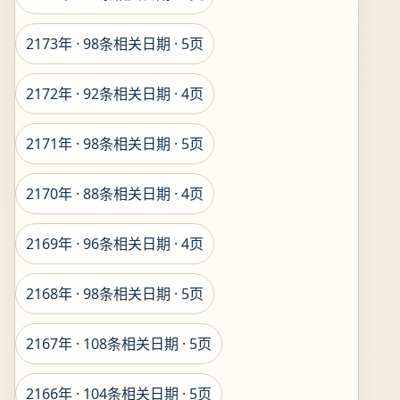
2173年 · 98条相关日期 · 5页
2172年 · 92条相关日期 · 4页
2171年 · 98条相关日期 · 5页
2170年 · 88条相关日期 · 4页
2169年 · 96条相关日期 · 4页
2168年 · 98条相关日期 · 5页
2167年 · 108条相关日期 · 5页
2166年 · 104条相关日期 · 5页