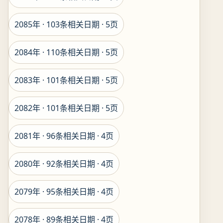
2085年 · 103条相关日期 · 5页
2084年 · 110条相关日期 · 5页
2083年 · 101条相关日期 · 5页
2082年 · 101条相关日期 · 5页
2081年 · 96条相关日期 · 4页
2080年 · 92条相关日期 · 4页
2079年 · 95条相关日期 · 4页
2078年 · 89条相关日期 · 4页