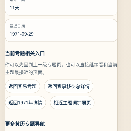
11天
最近日期
1971-09-29
当前专题相关入口
你可以先回到上一级专题页，也可以直接继续看和当前
主题最接近的页面。
返回宜忌专题
返回宜事移徙总详情
返回1971年详情
相近主题词扩展页
更多黄历专题导航