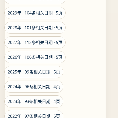
2029年 · 104条相关日期 · 5页
2028年 · 101条相关日期 · 5页
2027年 · 112条相关日期 · 5页
2026年 · 106条相关日期 · 5页
2025年 · 99条相关日期 · 5页
2024年 · 96条相关日期 · 4页
2023年 · 93条相关日期 · 4页
2022年 · 97条相关日期 · 5页