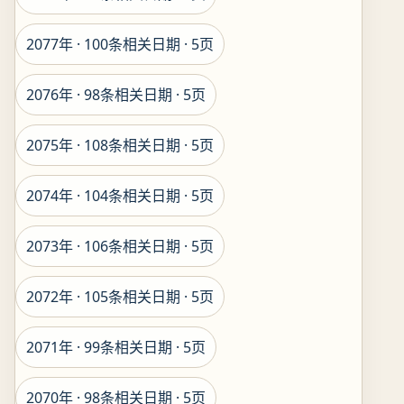
2077年 · 100条相关日期 · 5页
2076年 · 98条相关日期 · 5页
2075年 · 108条相关日期 · 5页
2074年 · 104条相关日期 · 5页
2073年 · 106条相关日期 · 5页
2072年 · 105条相关日期 · 5页
2071年 · 99条相关日期 · 5页
2070年 · 98条相关日期 · 5页