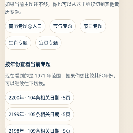
如果当前主题还不够，你也可以从这里继续切到其他黄
历专题。
黄历专题总入口
节气专题
节日专题
生肖专题
宜忌专题
按年份查看当前专题
现在看到的是 1971 年范围，如果你想比较其他年份，
可以继续往下切换。
2200年 · 104条相关日期 · 5页
2199年 · 105条相关日期 · 5页
2198年 · 109条相关日期 · 5页