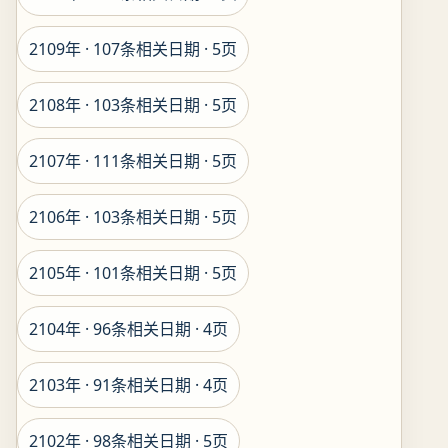
2109年 · 107条相关日期 · 5页
2108年 · 103条相关日期 · 5页
2107年 · 111条相关日期 · 5页
2106年 · 103条相关日期 · 5页
2105年 · 101条相关日期 · 5页
2104年 · 96条相关日期 · 4页
2103年 · 91条相关日期 · 4页
2102年 · 98条相关日期 · 5页