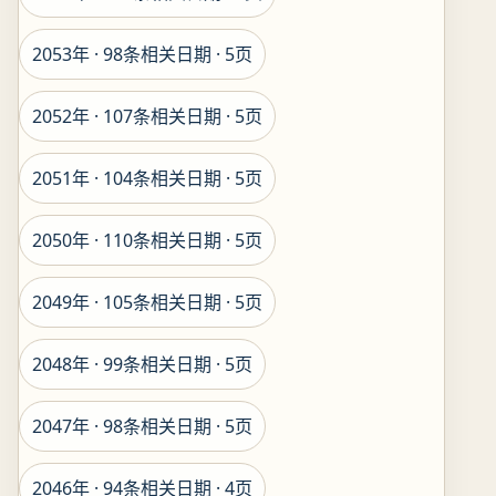
2053年 · 98条相关日期 · 5页
2052年 · 107条相关日期 · 5页
2051年 · 104条相关日期 · 5页
2050年 · 110条相关日期 · 5页
2049年 · 105条相关日期 · 5页
2048年 · 99条相关日期 · 5页
2047年 · 98条相关日期 · 5页
2046年 · 94条相关日期 · 4页