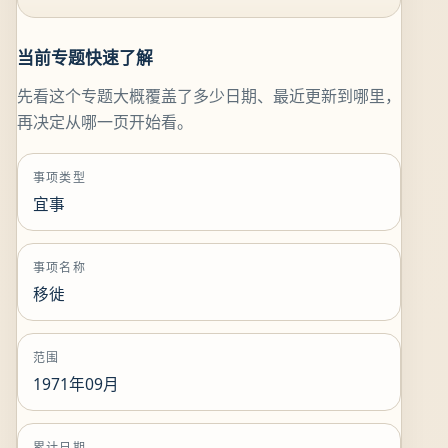
当前专题快速了解
先看这个专题大概覆盖了多少日期、最近更新到哪里，
再决定从哪一页开始看。
事项类型
宜事
事项名称
移徙
范围
1971年09月
累计日期