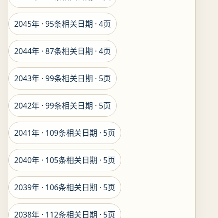
2045年 · 95条相关日期 · 4页
2044年 · 87条相关日期 · 4页
2043年 · 99条相关日期 · 5页
2042年 · 99条相关日期 · 5页
2041年 · 109条相关日期 · 5页
2040年 · 105条相关日期 · 5页
2039年 · 106条相关日期 · 5页
2038年 · 112条相关日期 · 5页