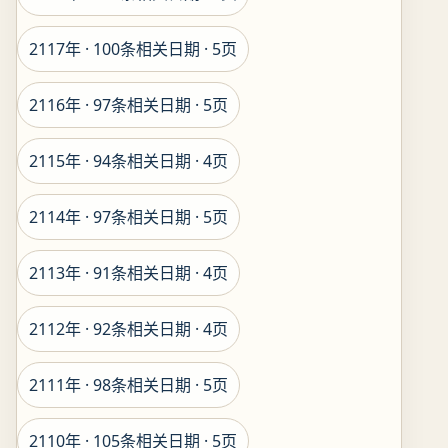
2117年 · 100条相关日期 · 5页
2116年 · 97条相关日期 · 5页
2115年 · 94条相关日期 · 4页
2114年 · 97条相关日期 · 5页
2113年 · 91条相关日期 · 4页
2112年 · 92条相关日期 · 4页
2111年 · 98条相关日期 · 5页
2110年 · 105条相关日期 · 5页