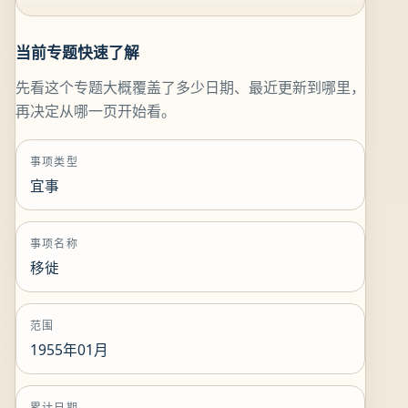
当前专题快速了解
先看这个专题大概覆盖了多少日期、最近更新到哪里，
再决定从哪一页开始看。
事项类型
宜事
事项名称
移徙
范围
1955年01月
累计日期