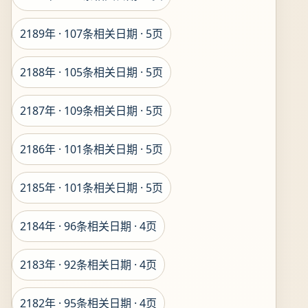
2189年 · 107条相关日期 · 5页
2188年 · 105条相关日期 · 5页
2187年 · 109条相关日期 · 5页
2186年 · 101条相关日期 · 5页
2185年 · 101条相关日期 · 5页
2184年 · 96条相关日期 · 4页
2183年 · 92条相关日期 · 4页
2182年 · 95条相关日期 · 4页