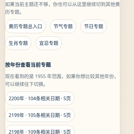
如果当前主题还不够，你也可以从这里继续切到其他黄
历专题。
黄历专题总入口
节气专题
节日专题
生肖专题
宜忌专题
按年份查看当前专题
现在看到的是 1955 年范围，如果你想比较其他年份，
可以继续往下切换。
2200年 · 104条相关日期 · 5页
2199年 · 105条相关日期 · 5页
2198年 · 109条相关日期 · 5页