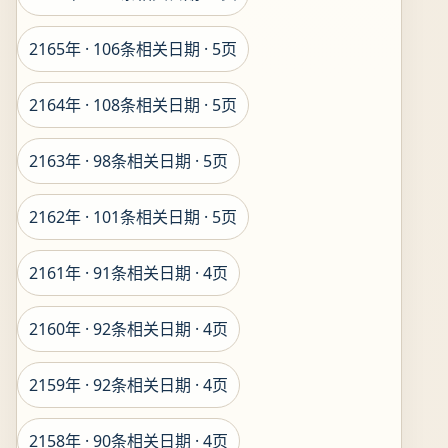
2165年 · 106条相关日期 · 5页
2164年 · 108条相关日期 · 5页
2163年 · 98条相关日期 · 5页
2162年 · 101条相关日期 · 5页
2161年 · 91条相关日期 · 4页
2160年 · 92条相关日期 · 4页
2159年 · 92条相关日期 · 4页
2158年 · 90条相关日期 · 4页