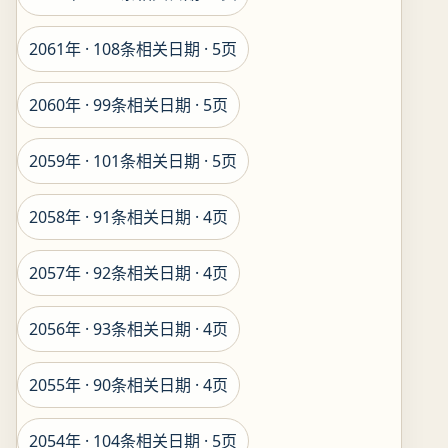
2061年 · 108条相关日期 · 5页
2060年 · 99条相关日期 · 5页
2059年 · 101条相关日期 · 5页
2058年 · 91条相关日期 · 4页
2057年 · 92条相关日期 · 4页
2056年 · 93条相关日期 · 4页
2055年 · 90条相关日期 · 4页
2054年 · 104条相关日期 · 5页