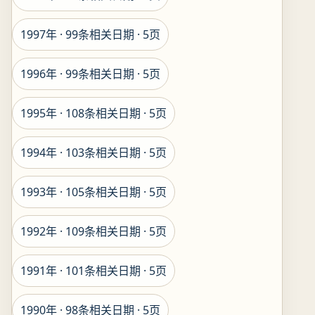
1997年 · 99条相关日期 · 5页
1996年 · 99条相关日期 · 5页
1995年 · 108条相关日期 · 5页
1994年 · 103条相关日期 · 5页
1993年 · 105条相关日期 · 5页
1992年 · 109条相关日期 · 5页
1991年 · 101条相关日期 · 5页
1990年 · 98条相关日期 · 5页