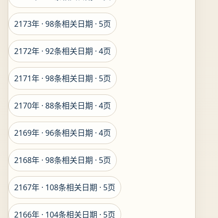
2173年 · 98条相关日期 · 5页
2172年 · 92条相关日期 · 4页
2171年 · 98条相关日期 · 5页
2170年 · 88条相关日期 · 4页
2169年 · 96条相关日期 · 4页
2168年 · 98条相关日期 · 5页
2167年 · 108条相关日期 · 5页
2166年 · 104条相关日期 · 5页