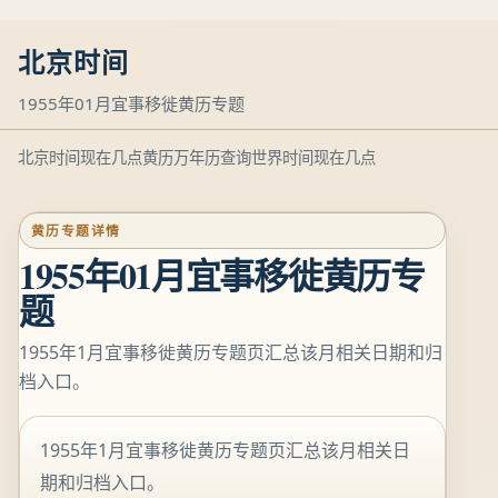
北京时间
1955年01月宜事移徙黄历专题
北京时间现在几点
黄历万年历查询
世界时间现在几点
黄历专题详情
1955年01月宜事移徙黄历专
题
1955年1月宜事移徙黄历专题页汇总该月相关日期和归
档入口。
1955年1月宜事移徙黄历专题页汇总该月相关日
期和归档入口。