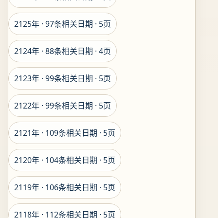
2125年 · 97条相关日期 · 5页
2124年 · 88条相关日期 · 4页
2123年 · 99条相关日期 · 5页
2122年 · 99条相关日期 · 5页
2121年 · 109条相关日期 · 5页
2120年 · 104条相关日期 · 5页
2119年 · 106条相关日期 · 5页
2118年 · 112条相关日期 · 5页