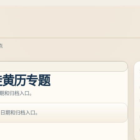
点
移徙黄历专题
日期和归档入口。
关日期和归档入口。