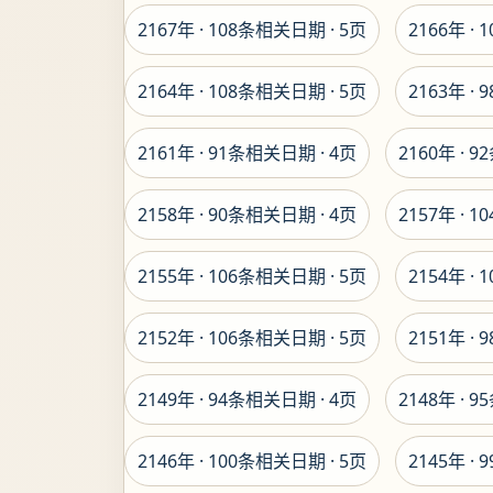
2167年 · 108条相关日期 · 5页
2166年 ·
2164年 · 108条相关日期 · 5页
2163年 ·
2161年 · 91条相关日期 · 4页
2160年 · 
2158年 · 90条相关日期 · 4页
2157年 · 
2155年 · 106条相关日期 · 5页
2154年 ·
2152年 · 106条相关日期 · 5页
2151年 ·
2149年 · 94条相关日期 · 4页
2148年 · 
2146年 · 100条相关日期 · 5页
2145年 ·