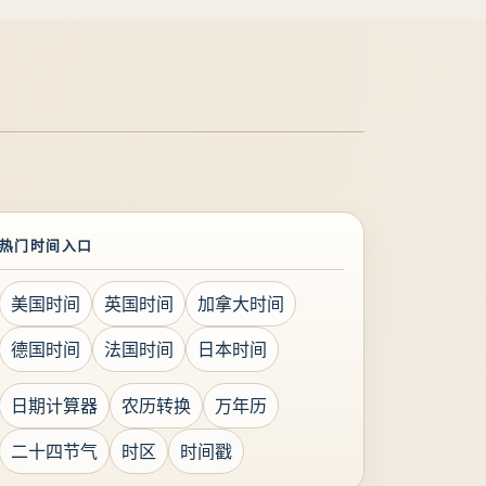
热门时间入口
美国时间
英国时间
加拿大时间
德国时间
法国时间
日本时间
日期计算器
农历转换
万年历
二十四节气
时区
时间戳