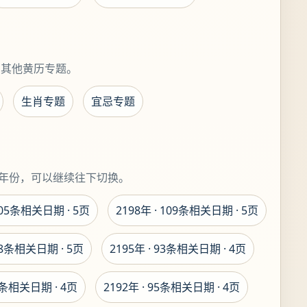
到其他黄历专题。
生肖专题
宜忌专题
他年份，可以继续往下切换。
 105条相关日期 · 5页
2198年 · 109条相关日期 · 5页
 98条相关日期 · 5页
2195年 · 93条相关日期 · 4页
89条相关日期 · 4页
2192年 · 95条相关日期 · 4页