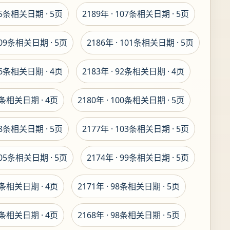
105条相关日期 · 5页
2189年 · 107条相关日期 · 5页
 109条相关日期 · 5页
2186年 · 101条相关日期 · 5页
 96条相关日期 · 4页
2183年 · 92条相关日期 · 4页
89条相关日期 · 4页
2180年 · 100条相关日期 · 5页
108条相关日期 · 5页
2177年 · 103条相关日期 · 5页
 105条相关日期 · 5页
2174年 · 99条相关日期 · 5页
92条相关日期 · 4页
2171年 · 98条相关日期 · 5页
96条相关日期 · 4页
2168年 · 98条相关日期 · 5页