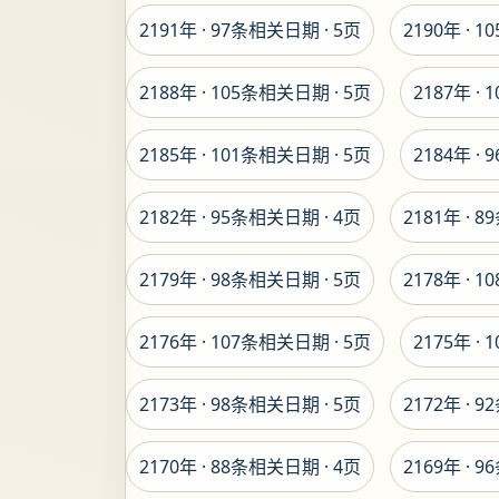
2191年 · 97条相关日期 · 5页
2190年 · 
2188年 · 105条相关日期 · 5页
2187年 ·
2185年 · 101条相关日期 · 5页
2184年 ·
2182年 · 95条相关日期 · 4页
2181年 · 
2179年 · 98条相关日期 · 5页
2178年 · 
2176年 · 107条相关日期 · 5页
2175年 ·
2173年 · 98条相关日期 · 5页
2172年 · 
2170年 · 88条相关日期 · 4页
2169年 · 