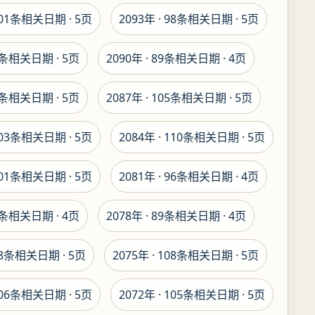
 101条相关日期 · 5页
2093年 · 98条相关日期 · 5页
97条相关日期 · 5页
2090年 · 89条相关日期 · 4页
98条相关日期 · 5页
2087年 · 105条相关日期 · 5页
 103条相关日期 · 5页
2084年 · 110条相关日期 · 5页
 101条相关日期 · 5页
2081年 · 96条相关日期 · 4页
95条相关日期 · 4页
2078年 · 89条相关日期 · 4页
 98条相关日期 · 5页
2075年 · 108条相关日期 · 5页
 106条相关日期 · 5页
2072年 · 105条相关日期 · 5页