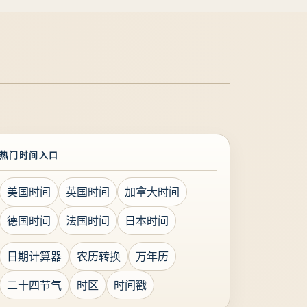
热门时间入口
美国时间
英国时间
加拿大时间
德国时间
法国时间
日本时间
日期计算器
农历转换
万年历
二十四节气
时区
时间戳