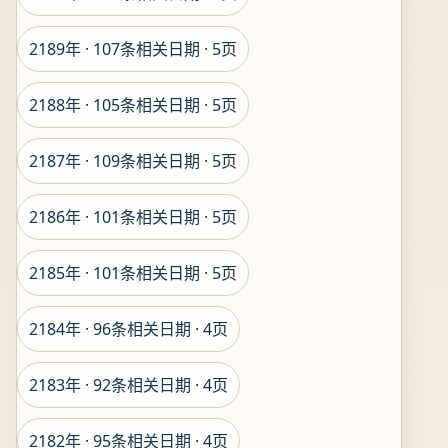
2189年 · 107条相关日期 · 5页
2188年 · 105条相关日期 · 5页
2187年 · 109条相关日期 · 5页
2186年 · 101条相关日期 · 5页
2185年 · 101条相关日期 · 5页
2184年 · 96条相关日期 · 4页
2183年 · 92条相关日期 · 4页
2182年 · 95条相关日期 · 4页