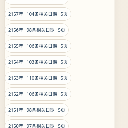
2157年 · 104条相关日期 · 5页
2156年 · 98条相关日期 · 5页
2155年 · 106条相关日期 · 5页
2154年 · 103条相关日期 · 5页
2153年 · 110条相关日期 · 5页
2152年 · 106条相关日期 · 5页
2151年 · 98条相关日期 · 5页
2150年 · 97条相关日期 · 5页