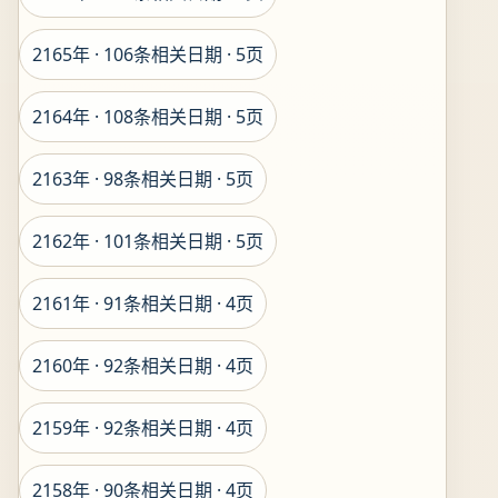
2165年 · 106条相关日期 · 5页
2164年 · 108条相关日期 · 5页
2163年 · 98条相关日期 · 5页
2162年 · 101条相关日期 · 5页
2161年 · 91条相关日期 · 4页
2160年 · 92条相关日期 · 4页
2159年 · 92条相关日期 · 4页
2158年 · 90条相关日期 · 4页