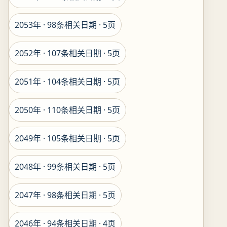
2053年 · 98条相关日期 · 5页
2052年 · 107条相关日期 · 5页
2051年 · 104条相关日期 · 5页
2050年 · 110条相关日期 · 5页
2049年 · 105条相关日期 · 5页
2048年 · 99条相关日期 · 5页
2047年 · 98条相关日期 · 5页
2046年 · 94条相关日期 · 4页