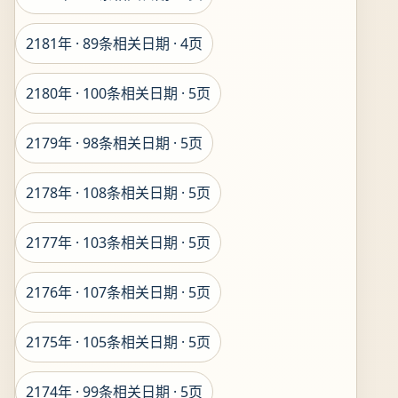
2181年 · 89条相关日期 · 4页
2180年 · 100条相关日期 · 5页
2179年 · 98条相关日期 · 5页
2178年 · 108条相关日期 · 5页
2177年 · 103条相关日期 · 5页
2176年 · 107条相关日期 · 5页
2175年 · 105条相关日期 · 5页
2174年 · 99条相关日期 · 5页