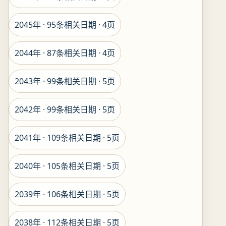
2045年 · 95条相关日期 · 4页
2044年 · 87条相关日期 · 4页
2043年 · 99条相关日期 · 5页
2042年 · 99条相关日期 · 5页
2041年 · 109条相关日期 · 5页
2040年 · 105条相关日期 · 5页
2039年 · 106条相关日期 · 5页
2038年 · 112条相关日期 · 5页