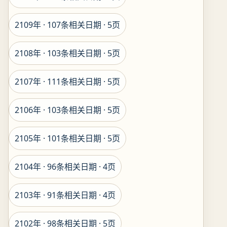
2109年 · 107条相关日期 · 5页
2108年 · 103条相关日期 · 5页
2107年 · 111条相关日期 · 5页
2106年 · 103条相关日期 · 5页
2105年 · 101条相关日期 · 5页
2104年 · 96条相关日期 · 4页
2103年 · 91条相关日期 · 4页
2102年 · 98条相关日期 · 5页