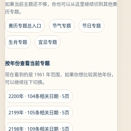
如果当前主题还不够，你也可以从这里继续切到其他黄
历专题。
黄历专题总入口
节气专题
节日专题
生肖专题
宜忌专题
按年份查看当前专题
现在看到的是 1961 年范围，如果你想比较其他年份，
可以继续往下切换。
2200年 · 104条相关日期 · 5页
2199年 · 105条相关日期 · 5页
2198年 · 109条相关日期 · 5页