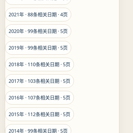
2021年 · 88条相关日期 · 4页
2020年 · 99条相关日期 · 5页
2019年 · 99条相关日期 · 5页
2018年 · 110条相关日期 · 5页
2017年 · 103条相关日期 · 5页
2016年 · 107条相关日期 · 5页
2015年 · 112条相关日期 · 5页
2014年 · 99条相关日期 · 5页