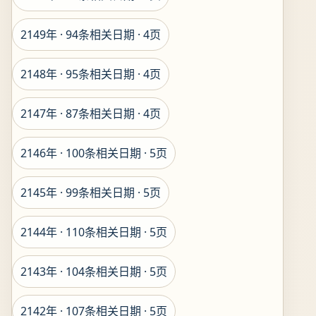
2149年 · 94条相关日期 · 4页
2148年 · 95条相关日期 · 4页
2147年 · 87条相关日期 · 4页
2146年 · 100条相关日期 · 5页
2145年 · 99条相关日期 · 5页
2144年 · 110条相关日期 · 5页
2143年 · 104条相关日期 · 5页
2142年 · 107条相关日期 · 5页