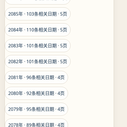
2085年 · 103条相关日期 · 5页
2084年 · 110条相关日期 · 5页
2083年 · 101条相关日期 · 5页
2082年 · 101条相关日期 · 5页
2081年 · 96条相关日期 · 4页
2080年 · 92条相关日期 · 4页
2079年 · 95条相关日期 · 4页
2078年 · 89条相关日期 · 4页