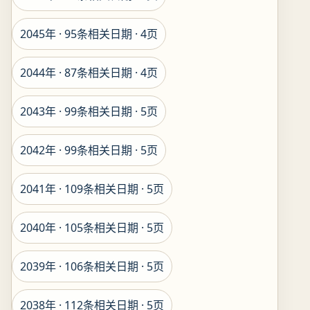
2045年 · 95条相关日期 · 4页
2044年 · 87条相关日期 · 4页
2043年 · 99条相关日期 · 5页
2042年 · 99条相关日期 · 5页
2041年 · 109条相关日期 · 5页
2040年 · 105条相关日期 · 5页
2039年 · 106条相关日期 · 5页
2038年 · 112条相关日期 · 5页