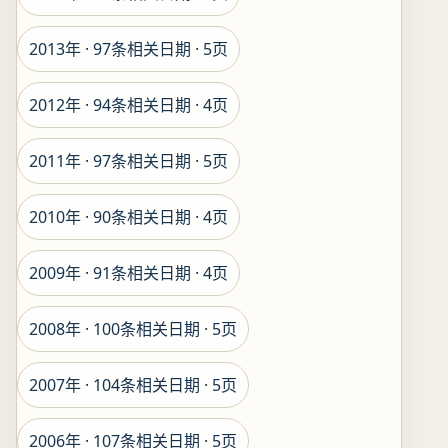
2013年 · 97条相关日期 · 5页
2012年 · 94条相关日期 · 4页
2011年 · 97条相关日期 · 5页
2010年 · 90条相关日期 · 4页
2009年 · 91条相关日期 · 4页
2008年 · 100条相关日期 · 5页
2007年 · 104条相关日期 · 5页
2006年 · 107条相关日期 · 5页