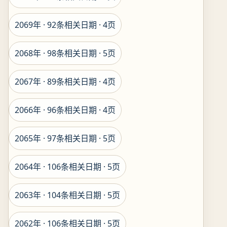
2069年 · 92条相关日期 · 4页
2068年 · 98条相关日期 · 5页
2067年 · 89条相关日期 · 4页
2066年 · 96条相关日期 · 4页
2065年 · 97条相关日期 · 5页
2064年 · 106条相关日期 · 5页
2063年 · 104条相关日期 · 5页
2062年 · 106条相关日期 · 5页