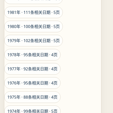
1981年 · 111条相关日期 · 5页
1980年 · 100条相关日期 · 5页
1979年 · 102条相关日期 · 5页
1978年 · 95条相关日期 · 4页
1977年 · 92条相关日期 · 4页
1976年 · 95条相关日期 · 4页
1975年 · 88条相关日期 · 4页
1974年 · 99条相关日期 · 5页