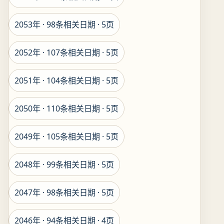
2053年 · 98条相关日期 · 5页
2052年 · 107条相关日期 · 5页
2051年 · 104条相关日期 · 5页
2050年 · 110条相关日期 · 5页
2049年 · 105条相关日期 · 5页
2048年 · 99条相关日期 · 5页
2047年 · 98条相关日期 · 5页
2046年 · 94条相关日期 · 4页