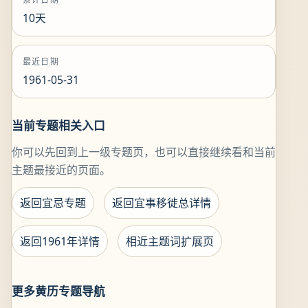
10天
最近日期
1961-05-31
当前专题相关入口
你可以先回到上一级专题页，也可以直接继续看和当前
主题最接近的页面。
返回宜忌专题
返回宜事移徙总详情
返回1961年详情
相近主题词扩展页
更多黄历专题导航