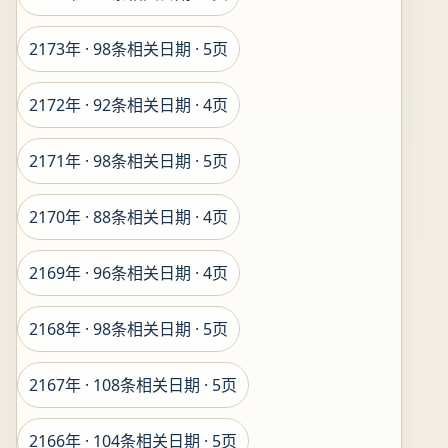
2173年 · 98条相关日期 · 5页
2172年 · 92条相关日期 · 4页
2171年 · 98条相关日期 · 5页
2170年 · 88条相关日期 · 4页
2169年 · 96条相关日期 · 4页
2168年 · 98条相关日期 · 5页
2167年 · 108条相关日期 · 5页
2166年 · 104条相关日期 · 5页