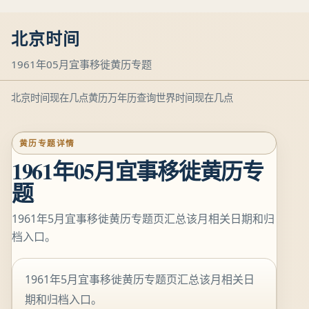
北京时间
1961年05月宜事移徙黄历专题
北京时间现在几点
黄历万年历查询
世界时间现在几点
黄历专题详情
1961年05月宜事移徙黄历专
题
1961年5月宜事移徙黄历专题页汇总该月相关日期和归
档入口。
1961年5月宜事移徙黄历专题页汇总该月相关日
期和归档入口。