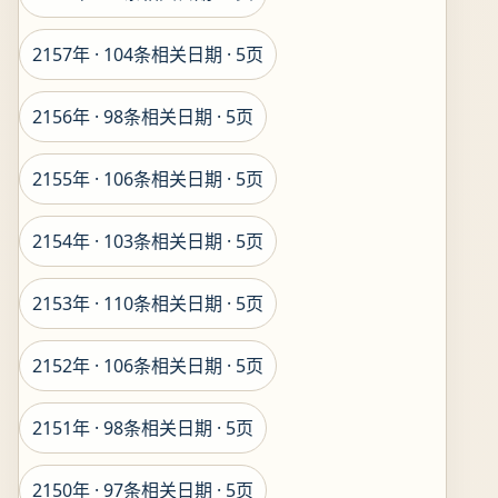
2157年 · 104条相关日期 · 5页
2156年 · 98条相关日期 · 5页
2155年 · 106条相关日期 · 5页
2154年 · 103条相关日期 · 5页
2153年 · 110条相关日期 · 5页
2152年 · 106条相关日期 · 5页
2151年 · 98条相关日期 · 5页
2150年 · 97条相关日期 · 5页