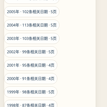
2005年 · 102条相关日期 · 5页
2004年 · 113条相关日期 · 5页
2003年 · 103条相关日期 · 5页
2002年 · 99条相关日期 · 5页
2001年 · 95条相关日期 · 4页
2000年 · 91条相关日期 · 4页
1999年 · 98条相关日期 · 5页
1998年 · 87条相关日期 · 4页