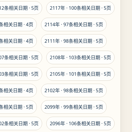
 112条相关日期 · 5页
2117年 · 100条相关日期 · 5页
94条相关日期 · 4页
2114年 · 97条相关日期 · 5页
92条相关日期 · 4页
2111年 · 98条相关日期 · 5页
 107条相关日期 · 5页
2108年 · 103条相关日期 · 5页
 103条相关日期 · 5页
2105年 · 101条相关日期 · 5页
91条相关日期 · 4页
2102年 · 98条相关日期 · 5页
99条相关日期 · 5页
2099年 · 99条相关日期 · 5页
 102条相关日期 · 5页
2096年 · 106条相关日期 · 5页