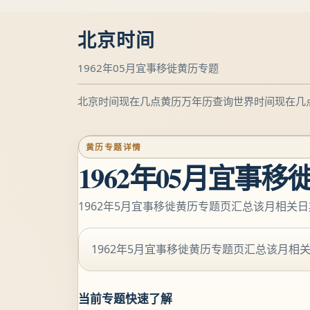
北京时间
1962年05月宜事移徙黄历专题
北京时间现在几点
黄历万年历查询
世界时间现在几
黄历专题详情
1962年05月宜事
1962年5月宜事移徙黄历专题页汇总该月相关
1962年5月宜事移徙黄历专题页汇总该月相
当前专题快速了解