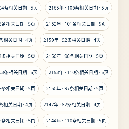
 104条相关日期 · 5页
2165年 · 106条相关日期 · 5页
 98条相关日期 · 5页
2162年 · 101条相关日期 · 5页
92条相关日期 · 4页
2159年 · 92条相关日期 · 4页
104条相关日期 · 5页
2156年 · 98条相关日期 · 5页
 103条相关日期 · 5页
2153年 · 110条相关日期 · 5页
 98条相关日期 · 5页
2150年 · 97条相关日期 · 5页
95条相关日期 · 4页
2147年 · 87条相关日期 · 4页
 99条相关日期 · 5页
2144年 · 110条相关日期 · 5页