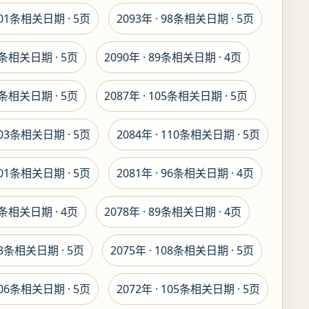
 101条相关日期 · 5页
2093年 · 98条相关日期 · 5页
97条相关日期 · 5页
2090年 · 89条相关日期 · 4页
98条相关日期 · 5页
2087年 · 105条相关日期 · 5页
 103条相关日期 · 5页
2084年 · 110条相关日期 · 5页
 101条相关日期 · 5页
2081年 · 96条相关日期 · 4页
95条相关日期 · 4页
2078年 · 89条相关日期 · 4页
 98条相关日期 · 5页
2075年 · 108条相关日期 · 5页
 106条相关日期 · 5页
2072年 · 105条相关日期 · 5页