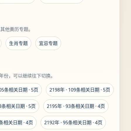
到其他黄历专题。
生肖专题
宜忌专题
他年份，可以继续往下切换。
 105条相关日期 · 5页
2198年 · 109条相关日期 · 5页
 98条相关日期 · 5页
2195年 · 93条相关日期 · 4页
89条相关日期 · 4页
2192年 · 95条相关日期 · 4页