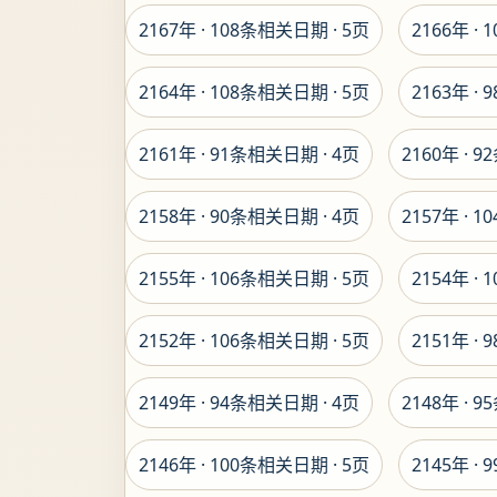
2167年 · 108条相关日期 · 5页
2166年 ·
2164年 · 108条相关日期 · 5页
2163年 ·
2161年 · 91条相关日期 · 4页
2160年 · 
2158年 · 90条相关日期 · 4页
2157年 · 
2155年 · 106条相关日期 · 5页
2154年 ·
2152年 · 106条相关日期 · 5页
2151年 ·
2149年 · 94条相关日期 · 4页
2148年 · 
2146年 · 100条相关日期 · 5页
2145年 ·