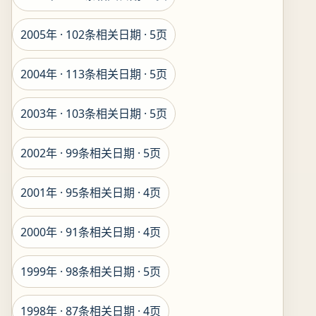
2005年 · 102条相关日期 · 5页
2004年 · 113条相关日期 · 5页
2003年 · 103条相关日期 · 5页
2002年 · 99条相关日期 · 5页
2001年 · 95条相关日期 · 4页
2000年 · 91条相关日期 · 4页
1999年 · 98条相关日期 · 5页
1998年 · 87条相关日期 · 4页