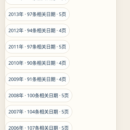
2013年 · 97条相关日期 · 5页
2012年 · 94条相关日期 · 4页
2011年 · 97条相关日期 · 5页
2010年 · 90条相关日期 · 4页
2009年 · 91条相关日期 · 4页
2008年 · 100条相关日期 · 5页
2007年 · 104条相关日期 · 5页
2006年 · 107条相关日期 · 5页