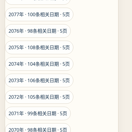
2077年 · 100条相关日期 · 5页
2076年 · 98条相关日期 · 5页
2075年 · 108条相关日期 · 5页
2074年 · 104条相关日期 · 5页
2073年 · 106条相关日期 · 5页
2072年 · 105条相关日期 · 5页
2071年 · 99条相关日期 · 5页
2070年 · 98条相关日期 · 5页