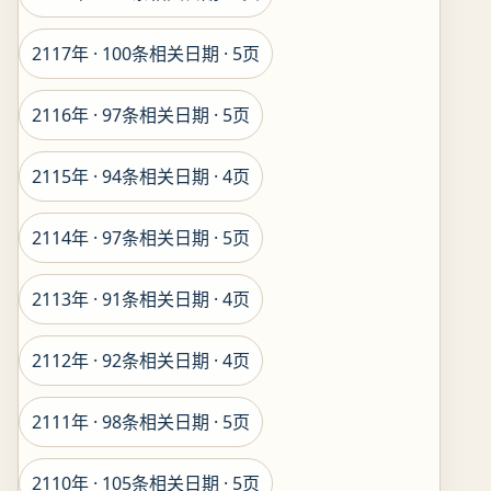
2117年 · 100条相关日期 · 5页
2116年 · 97条相关日期 · 5页
2115年 · 94条相关日期 · 4页
2114年 · 97条相关日期 · 5页
2113年 · 91条相关日期 · 4页
2112年 · 92条相关日期 · 4页
2111年 · 98条相关日期 · 5页
2110年 · 105条相关日期 · 5页