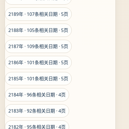
2189年 · 107条相关日期 · 5页
2188年 · 105条相关日期 · 5页
2187年 · 109条相关日期 · 5页
2186年 · 101条相关日期 · 5页
2185年 · 101条相关日期 · 5页
2184年 · 96条相关日期 · 4页
2183年 · 92条相关日期 · 4页
2182年 · 95条相关日期 · 4页