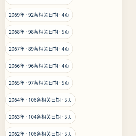
2069年 · 92条相关日期 · 4页
2068年 · 98条相关日期 · 5页
2067年 · 89条相关日期 · 4页
2066年 · 96条相关日期 · 4页
2065年 · 97条相关日期 · 5页
2064年 · 106条相关日期 · 5页
2063年 · 104条相关日期 · 5页
2062年 · 106条相关日期 · 5页