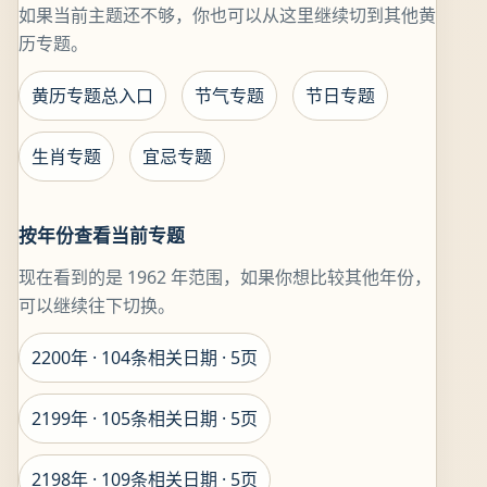
如果当前主题还不够，你也可以从这里继续切到其他黄
历专题。
黄历专题总入口
节气专题
节日专题
生肖专题
宜忌专题
按年份查看当前专题
现在看到的是 1962 年范围，如果你想比较其他年份，
可以继续往下切换。
2200年 · 104条相关日期 · 5页
2199年 · 105条相关日期 · 5页
2198年 · 109条相关日期 · 5页