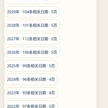
2029年 · 104条相关日期 · 5页
2028年 · 101条相关日期 · 5页
2027年 · 112条相关日期 · 5页
2026年 · 106条相关日期 · 5页
2025年 · 99条相关日期 · 5页
2024年 · 96条相关日期 · 4页
2023年 · 93条相关日期 · 4页
2022年 · 97条相关日期 · 5页