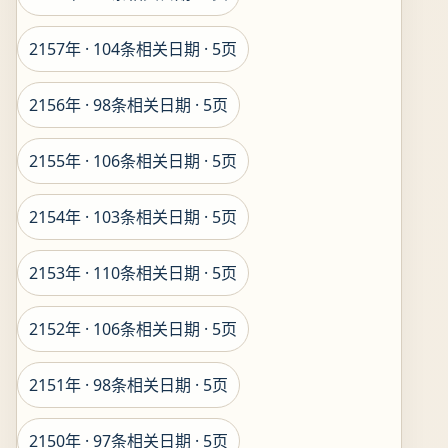
2157年 · 104条相关日期 · 5页
2156年 · 98条相关日期 · 5页
2155年 · 106条相关日期 · 5页
2154年 · 103条相关日期 · 5页
2153年 · 110条相关日期 · 5页
2152年 · 106条相关日期 · 5页
2151年 · 98条相关日期 · 5页
2150年 · 97条相关日期 · 5页