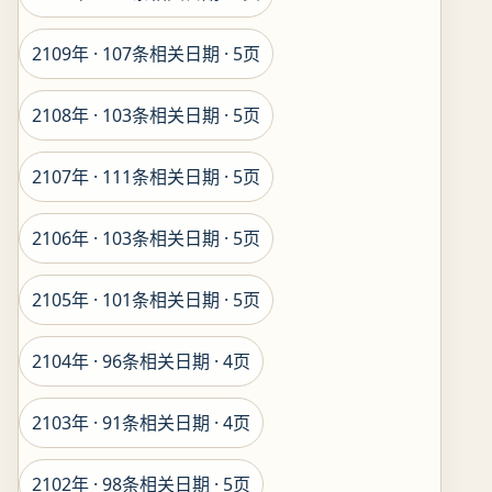
2109年 · 107条相关日期 · 5页
2108年 · 103条相关日期 · 5页
2107年 · 111条相关日期 · 5页
2106年 · 103条相关日期 · 5页
2105年 · 101条相关日期 · 5页
2104年 · 96条相关日期 · 4页
2103年 · 91条相关日期 · 4页
2102年 · 98条相关日期 · 5页