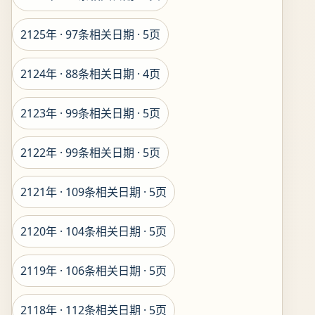
2125年 · 97条相关日期 · 5页
2124年 · 88条相关日期 · 4页
2123年 · 99条相关日期 · 5页
2122年 · 99条相关日期 · 5页
2121年 · 109条相关日期 · 5页
2120年 · 104条相关日期 · 5页
2119年 · 106条相关日期 · 5页
2118年 · 112条相关日期 · 5页