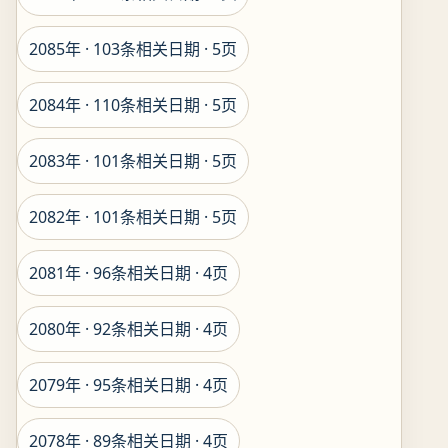
2085年 · 103条相关日期 · 5页
2084年 · 110条相关日期 · 5页
2083年 · 101条相关日期 · 5页
2082年 · 101条相关日期 · 5页
2081年 · 96条相关日期 · 4页
2080年 · 92条相关日期 · 4页
2079年 · 95条相关日期 · 4页
2078年 · 89条相关日期 · 4页