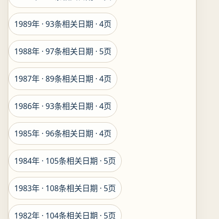
1989年 · 93条相关日期 · 4页
1988年 · 97条相关日期 · 5页
1987年 · 89条相关日期 · 4页
1986年 · 93条相关日期 · 4页
1985年 · 96条相关日期 · 4页
1984年 · 105条相关日期 · 5页
1983年 · 108条相关日期 · 5页
1982年 · 104条相关日期 · 5页