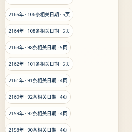
2165年 · 106条相关日期 · 5页
2164年 · 108条相关日期 · 5页
2163年 · 98条相关日期 · 5页
2162年 · 101条相关日期 · 5页
2161年 · 91条相关日期 · 4页
2160年 · 92条相关日期 · 4页
2159年 · 92条相关日期 · 4页
2158年 · 90条相关日期 · 4页