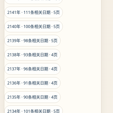
2141年 · 111条相关日期 · 5页
2140年 · 100条相关日期 · 5页
2139年 · 98条相关日期 · 5页
2138年 · 93条相关日期 · 4页
2137年 · 96条相关日期 · 4页
2136年 · 91条相关日期 · 4页
2135年 · 90条相关日期 · 4页
2134年 · 101条相关日期 · 5页