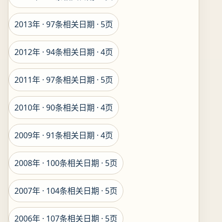
2013年 · 97条相关日期 · 5页
2012年 · 94条相关日期 · 4页
2011年 · 97条相关日期 · 5页
2010年 · 90条相关日期 · 4页
2009年 · 91条相关日期 · 4页
2008年 · 100条相关日期 · 5页
2007年 · 104条相关日期 · 5页
2006年 · 107条相关日期 · 5页