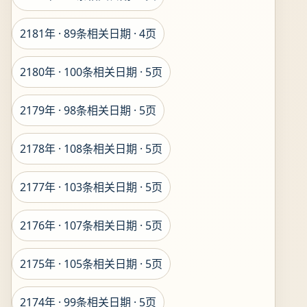
2181年 · 89条相关日期 · 4页
2180年 · 100条相关日期 · 5页
2179年 · 98条相关日期 · 5页
2178年 · 108条相关日期 · 5页
2177年 · 103条相关日期 · 5页
2176年 · 107条相关日期 · 5页
2175年 · 105条相关日期 · 5页
2174年 · 99条相关日期 · 5页