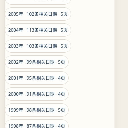
2005年 · 102条相关日期 · 5页
2004年 · 113条相关日期 · 5页
2003年 · 103条相关日期 · 5页
2002年 · 99条相关日期 · 5页
2001年 · 95条相关日期 · 4页
2000年 · 91条相关日期 · 4页
1999年 · 98条相关日期 · 5页
1998年 · 87条相关日期 · 4页