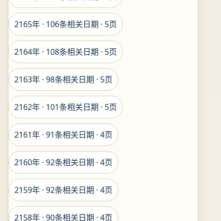
2165年 · 106条相关日期 · 5页
2164年 · 108条相关日期 · 5页
2163年 · 98条相关日期 · 5页
2162年 · 101条相关日期 · 5页
2161年 · 91条相关日期 · 4页
2160年 · 92条相关日期 · 4页
2159年 · 92条相关日期 · 4页
2158年 · 90条相关日期 · 4页