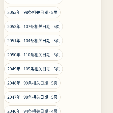
2053年 · 98条相关日期 · 5页
2052年 · 107条相关日期 · 5页
2051年 · 104条相关日期 · 5页
2050年 · 110条相关日期 · 5页
2049年 · 105条相关日期 · 5页
2048年 · 99条相关日期 · 5页
2047年 · 98条相关日期 · 5页
2046年 · 94条相关日期 · 4页