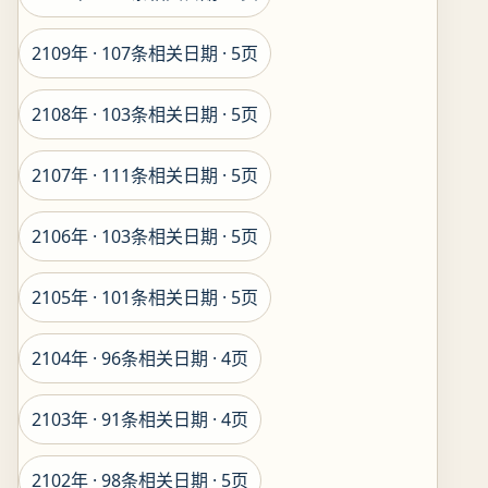
2109年 · 107条相关日期 · 5页
2108年 · 103条相关日期 · 5页
2107年 · 111条相关日期 · 5页
2106年 · 103条相关日期 · 5页
2105年 · 101条相关日期 · 5页
2104年 · 96条相关日期 · 4页
2103年 · 91条相关日期 · 4页
2102年 · 98条相关日期 · 5页