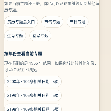
如果当前主题还不够，你也可以从这里继续切到其他黄
历专题。
黄历专题总入口
节气专题
节日专题
生肖专题
宜忌专题
按年份查看当前专题
现在看到的是 1965 年范围，如果你想比较其他年份，
可以继续往下切换。
2200年 · 104条相关日期 · 5页
2199年 · 105条相关日期 · 5页
2198年 · 109条相关日期 · 5页