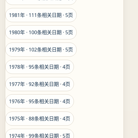
1981年 · 111条相关日期 · 5页
1980年 · 100条相关日期 · 5页
1979年 · 102条相关日期 · 5页
1978年 · 95条相关日期 · 4页
1977年 · 92条相关日期 · 4页
1976年 · 95条相关日期 · 4页
1975年 · 88条相关日期 · 4页
1974年 · 99条相关日期 · 5页