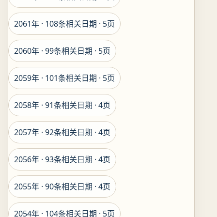
2061年 · 108条相关日期 · 5页
2060年 · 99条相关日期 · 5页
2059年 · 101条相关日期 · 5页
2058年 · 91条相关日期 · 4页
2057年 · 92条相关日期 · 4页
2056年 · 93条相关日期 · 4页
2055年 · 90条相关日期 · 4页
2054年 · 104条相关日期 · 5页