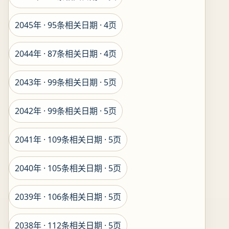
2045年 · 95条相关日期 · 4页
2044年 · 87条相关日期 · 4页
2043年 · 99条相关日期 · 5页
2042年 · 99条相关日期 · 5页
2041年 · 109条相关日期 · 5页
2040年 · 105条相关日期 · 5页
2039年 · 106条相关日期 · 5页
2038年 · 112条相关日期 · 5页