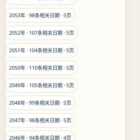
2053年 · 98条相关日期 · 5页
2052年 · 107条相关日期 · 5页
2051年 · 104条相关日期 · 5页
2050年 · 110条相关日期 · 5页
2049年 · 105条相关日期 · 5页
2048年 · 99条相关日期 · 5页
2047年 · 98条相关日期 · 5页
2046年 · 94条相关日期 · 4页