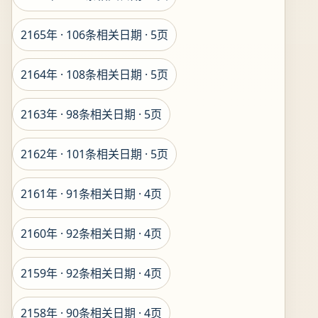
2165年 · 106条相关日期 · 5页
2164年 · 108条相关日期 · 5页
2163年 · 98条相关日期 · 5页
2162年 · 101条相关日期 · 5页
2161年 · 91条相关日期 · 4页
2160年 · 92条相关日期 · 4页
2159年 · 92条相关日期 · 4页
2158年 · 90条相关日期 · 4页