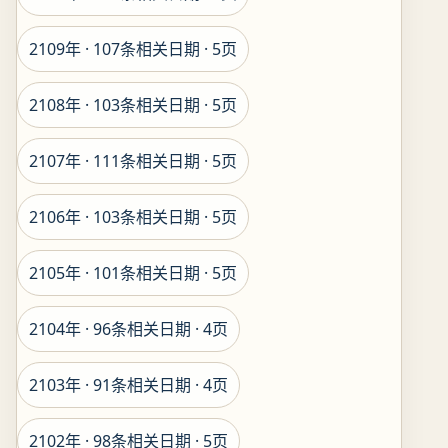
2109年 · 107条相关日期 · 5页
2108年 · 103条相关日期 · 5页
2107年 · 111条相关日期 · 5页
2106年 · 103条相关日期 · 5页
2105年 · 101条相关日期 · 5页
2104年 · 96条相关日期 · 4页
2103年 · 91条相关日期 · 4页
2102年 · 98条相关日期 · 5页