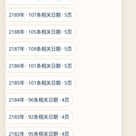
2189年 · 107条相关日期 · 5页
2188年 · 105条相关日期 · 5页
2187年 · 109条相关日期 · 5页
2186年 · 101条相关日期 · 5页
2185年 · 101条相关日期 · 5页
2184年 · 96条相关日期 · 4页
2183年 · 92条相关日期 · 4页
2182年 · 95条相关日期 · 4页