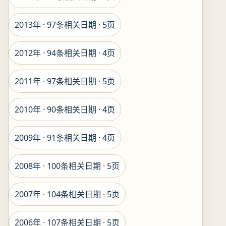
2013年 · 97条相关日期 · 5页
2012年 · 94条相关日期 · 4页
2011年 · 97条相关日期 · 5页
2010年 · 90条相关日期 · 4页
2009年 · 91条相关日期 · 4页
2008年 · 100条相关日期 · 5页
2007年 · 104条相关日期 · 5页
2006年 · 107条相关日期 · 5页