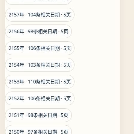
2157年 · 104条相关日期 · 5页
2156年 · 98条相关日期 · 5页
2155年 · 106条相关日期 · 5页
2154年 · 103条相关日期 · 5页
2153年 · 110条相关日期 · 5页
2152年 · 106条相关日期 · 5页
2151年 · 98条相关日期 · 5页
2150年 · 97条相关日期 · 5页