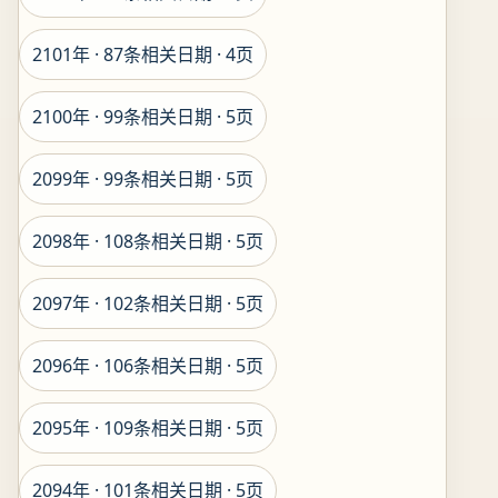
2101年 · 87条相关日期 · 4页
2100年 · 99条相关日期 · 5页
2099年 · 99条相关日期 · 5页
2098年 · 108条相关日期 · 5页
2097年 · 102条相关日期 · 5页
2096年 · 106条相关日期 · 5页
2095年 · 109条相关日期 · 5页
2094年 · 101条相关日期 · 5页