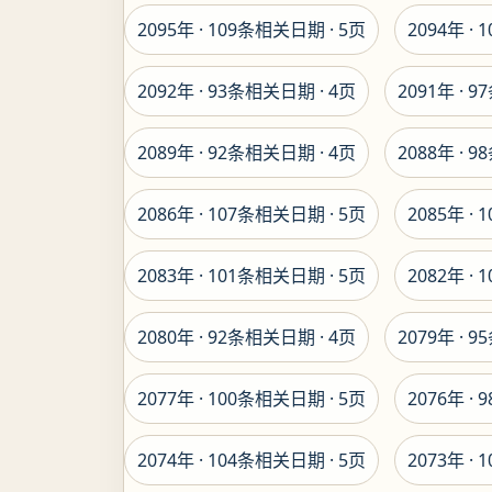
2095年 · 109条相关日期 · 5页
2094年 ·
2092年 · 93条相关日期 · 4页
2091年 · 
2089年 · 92条相关日期 · 4页
2088年 · 
2086年 · 107条相关日期 · 5页
2085年 ·
2083年 · 101条相关日期 · 5页
2082年 ·
2080年 · 92条相关日期 · 4页
2079年 · 
2077年 · 100条相关日期 · 5页
2076年 ·
2074年 · 104条相关日期 · 5页
2073年 ·