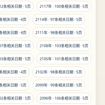
 112条相关日期 · 5页
2117年 · 100条相关日期 · 5页
94条相关日期 · 4页
2114年 · 97条相关日期 · 5页
92条相关日期 · 4页
2111年 · 98条相关日期 · 5页
 107条相关日期 · 5页
2108年 · 103条相关日期 · 5页
 103条相关日期 · 5页
2105年 · 101条相关日期 · 5页
91条相关日期 · 4页
2102年 · 98条相关日期 · 5页
99条相关日期 · 5页
2099年 · 99条相关日期 · 5页
 102条相关日期 · 5页
2096年 · 106条相关日期 · 5页