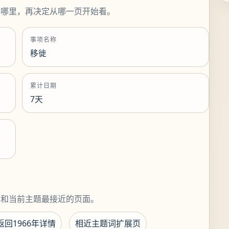
到哪里，再决定从哪一页开始看。
事项名称
移徙
累计日期
7天
看和当前主题最接近的页面。
返回1966年详情
相近主题词扩展页