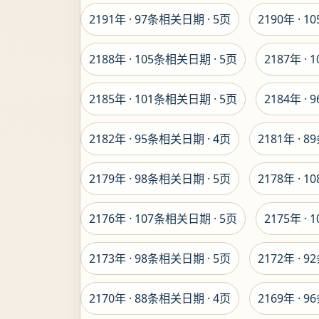
2191年 · 97条相关日期 · 5页
2190年 · 
2188年 · 105条相关日期 · 5页
2187年 ·
2185年 · 101条相关日期 · 5页
2184年 ·
2182年 · 95条相关日期 · 4页
2181年 · 
2179年 · 98条相关日期 · 5页
2178年 · 
2176年 · 107条相关日期 · 5页
2175年 ·
2173年 · 98条相关日期 · 5页
2172年 · 
2170年 · 88条相关日期 · 4页
2169年 · 