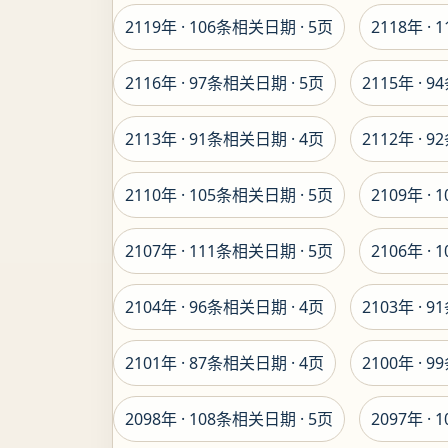
2119年 · 106条相关日期 · 5页
2118年 ·
2116年 · 97条相关日期 · 5页
2115年 · 
2113年 · 91条相关日期 · 4页
2112年 · 
2110年 · 105条相关日期 · 5页
2109年 ·
2107年 · 111条相关日期 · 5页
2106年 ·
2104年 · 96条相关日期 · 4页
2103年 · 
2101年 · 87条相关日期 · 4页
2100年 · 
2098年 · 108条相关日期 · 5页
2097年 ·