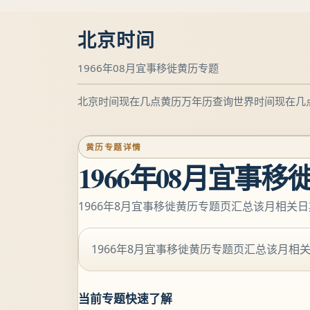
北京时间
1966年08月宜事移徙黄历专题
北京时间现在几点
黄历万年历查询
世界时间现在几
黄历专题详情
1966年08月宜事
1966年8月宜事移徙黄历专题页汇总该月相关
1966年8月宜事移徙黄历专题页汇总该月相
当前专题快速了解