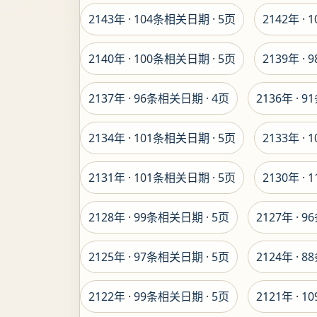
2143年 · 104条相关日期 · 5页
2142年 ·
2140年 · 100条相关日期 · 5页
2139年 ·
2137年 · 96条相关日期 · 4页
2136年 · 
2134年 · 101条相关日期 · 5页
2133年 ·
2131年 · 101条相关日期 · 5页
2130年 ·
2128年 · 99条相关日期 · 5页
2127年 · 
2125年 · 97条相关日期 · 5页
2124年 · 
2122年 · 99条相关日期 · 5页
2121年 · 