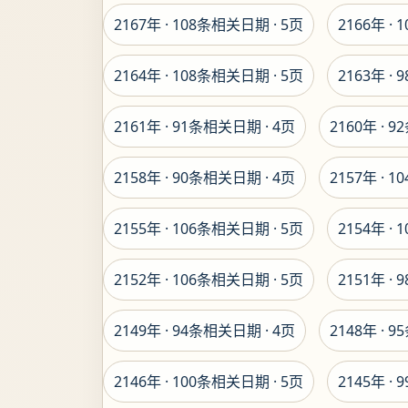
2167年 · 108条相关日期 · 5页
2166年 ·
2164年 · 108条相关日期 · 5页
2163年 ·
2161年 · 91条相关日期 · 4页
2160年 · 
2158年 · 90条相关日期 · 4页
2157年 · 
2155年 · 106条相关日期 · 5页
2154年 ·
2152年 · 106条相关日期 · 5页
2151年 ·
2149年 · 94条相关日期 · 4页
2148年 · 
2146年 · 100条相关日期 · 5页
2145年 ·