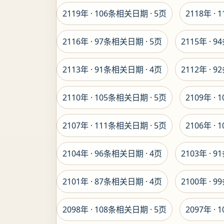
2119年 · 106条相关日期 · 5页
2118年 ·
2116年 · 97条相关日期 · 5页
2115年 · 
2113年 · 91条相关日期 · 4页
2112年 · 
2110年 · 105条相关日期 · 5页
2109年 ·
2107年 · 111条相关日期 · 5页
2106年 ·
2104年 · 96条相关日期 · 4页
2103年 · 
2101年 · 87条相关日期 · 4页
2100年 · 
2098年 · 108条相关日期 · 5页
2097年 ·