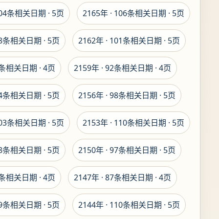
 104条相关日期 · 5页
2165年 · 106条相关日期 · 5页
 98条相关日期 · 5页
2162年 · 101条相关日期 · 5页
92条相关日期 · 4页
2159年 · 92条相关日期 · 4页
104条相关日期 · 5页
2156年 · 98条相关日期 · 5页
 103条相关日期 · 5页
2153年 · 110条相关日期 · 5页
 98条相关日期 · 5页
2150年 · 97条相关日期 · 5页
95条相关日期 · 4页
2147年 · 87条相关日期 · 4页
 99条相关日期 · 5页
2144年 · 110条相关日期 · 5页