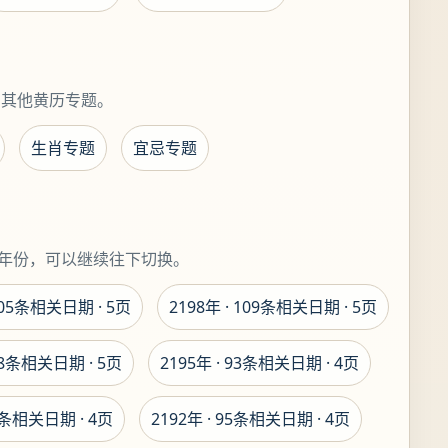
到其他黄历专题。
生肖专题
宜忌专题
他年份，可以继续往下切换。
 105条相关日期 · 5页
2198年 · 109条相关日期 · 5页
 98条相关日期 · 5页
2195年 · 93条相关日期 · 4页
89条相关日期 · 4页
2192年 · 95条相关日期 · 4页