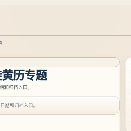
点
移徙黄历专题
日期和归档入口。
关日期和归档入口。