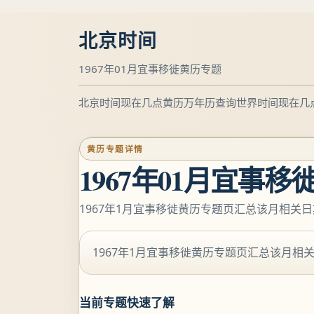
北京时间
1967年01月宜事移徙黄历专题
北京时间现在几点
黄历万年历查询
世界时间现在几
黄历专题详情
1967年01月宜事
1967年1月宜事移徙黄历专题页汇总该月相关
1967年1月宜事移徙黄历专题页汇总该月相
当前专题快速了解