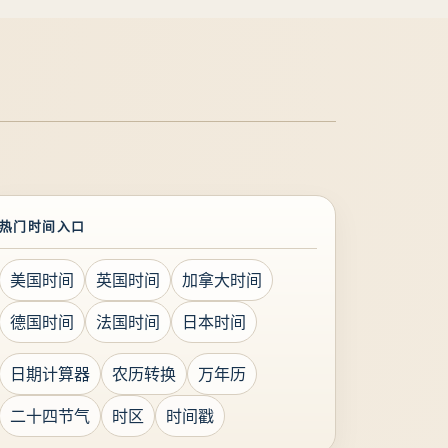
热门时间入口
美国时间
英国时间
加拿大时间
德国时间
法国时间
日本时间
日期计算器
农历转换
万年历
二十四节气
时区
时间戳