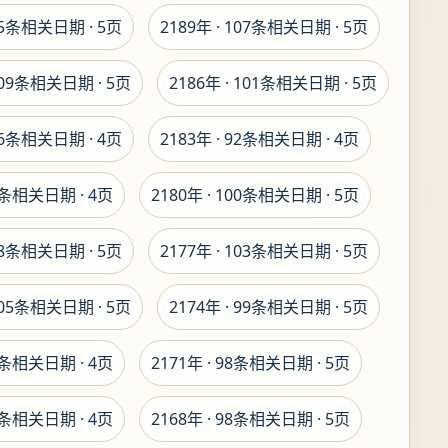
105条相关日期 · 5页
2189年 · 107条相关日期 · 5页
 109条相关日期 · 5页
2186年 · 101条相关日期 · 5页
 96条相关日期 · 4页
2183年 · 92条相关日期 · 4页
89条相关日期 · 4页
2180年 · 100条相关日期 · 5页
108条相关日期 · 5页
2177年 · 103条相关日期 · 5页
 105条相关日期 · 5页
2174年 · 99条相关日期 · 5页
92条相关日期 · 4页
2171年 · 98条相关日期 · 5页
96条相关日期 · 4页
2168年 · 98条相关日期 · 5页