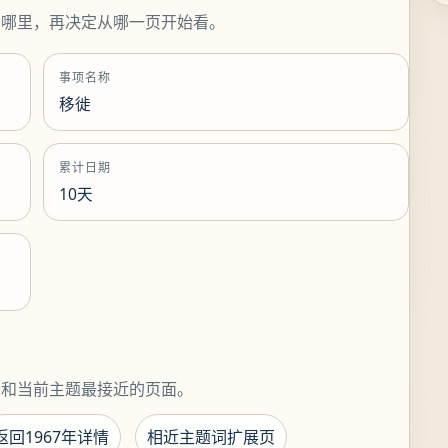
到哪里，再决定从哪一页开始看。
事项名称
移徙
累计日期
10天
看和当前主题最接近的页面。
返回1967年详情
相近主题词扩展页