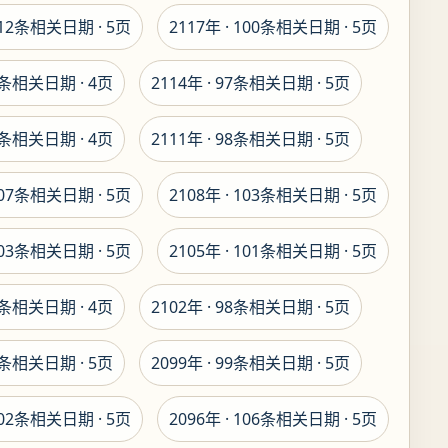
 112条相关日期 · 5页
2117年 · 100条相关日期 · 5页
94条相关日期 · 4页
2114年 · 97条相关日期 · 5页
92条相关日期 · 4页
2111年 · 98条相关日期 · 5页
 107条相关日期 · 5页
2108年 · 103条相关日期 · 5页
 103条相关日期 · 5页
2105年 · 101条相关日期 · 5页
91条相关日期 · 4页
2102年 · 98条相关日期 · 5页
99条相关日期 · 5页
2099年 · 99条相关日期 · 5页
 102条相关日期 · 5页
2096年 · 106条相关日期 · 5页