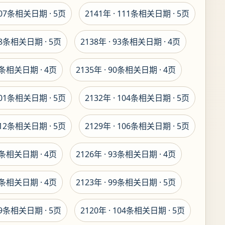
 107条相关日期 · 5页
2141年 · 111条相关日期 · 5页
 98条相关日期 · 5页
2138年 · 93条相关日期 · 4页
91条相关日期 · 4页
2135年 · 90条相关日期 · 4页
 101条相关日期 · 5页
2132年 · 104条相关日期 · 5页
 112条相关日期 · 5页
2129年 · 106条相关日期 · 5页
96条相关日期 · 4页
2126年 · 93条相关日期 · 4页
88条相关日期 · 4页
2123年 · 99条相关日期 · 5页
109条相关日期 · 5页
2120年 · 104条相关日期 · 5页