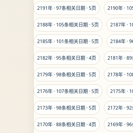
2191年 · 97条相关日期 · 5页
2190年 · 
2188年 · 105条相关日期 · 5页
2187年 ·
2185年 · 101条相关日期 · 5页
2184年 ·
2182年 · 95条相关日期 · 4页
2181年 · 
2179年 · 98条相关日期 · 5页
2178年 · 
2176年 · 107条相关日期 · 5页
2175年 ·
2173年 · 98条相关日期 · 5页
2172年 · 
2170年 · 88条相关日期 · 4页
2169年 · 