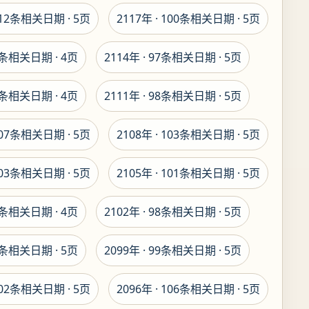
 112条相关日期 · 5页
2117年 · 100条相关日期 · 5页
94条相关日期 · 4页
2114年 · 97条相关日期 · 5页
92条相关日期 · 4页
2111年 · 98条相关日期 · 5页
 107条相关日期 · 5页
2108年 · 103条相关日期 · 5页
 103条相关日期 · 5页
2105年 · 101条相关日期 · 5页
91条相关日期 · 4页
2102年 · 98条相关日期 · 5页
99条相关日期 · 5页
2099年 · 99条相关日期 · 5页
 102条相关日期 · 5页
2096年 · 106条相关日期 · 5页