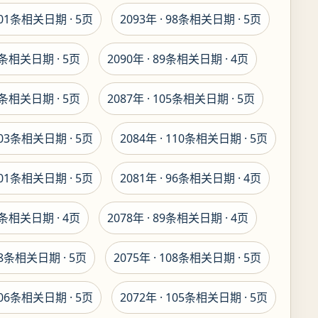
 101条相关日期 · 5页
2093年 · 98条相关日期 · 5页
97条相关日期 · 5页
2090年 · 89条相关日期 · 4页
98条相关日期 · 5页
2087年 · 105条相关日期 · 5页
 103条相关日期 · 5页
2084年 · 110条相关日期 · 5页
 101条相关日期 · 5页
2081年 · 96条相关日期 · 4页
95条相关日期 · 4页
2078年 · 89条相关日期 · 4页
 98条相关日期 · 5页
2075年 · 108条相关日期 · 5页
 106条相关日期 · 5页
2072年 · 105条相关日期 · 5页