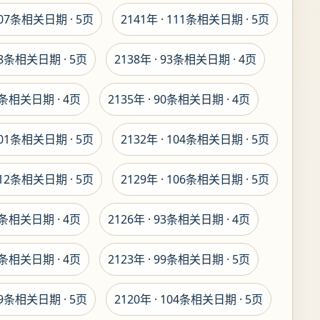
 107条相关日期 · 5页
2141年 · 111条相关日期 · 5页
 98条相关日期 · 5页
2138年 · 93条相关日期 · 4页
91条相关日期 · 4页
2135年 · 90条相关日期 · 4页
 101条相关日期 · 5页
2132年 · 104条相关日期 · 5页
 112条相关日期 · 5页
2129年 · 106条相关日期 · 5页
96条相关日期 · 4页
2126年 · 93条相关日期 · 4页
88条相关日期 · 4页
2123年 · 99条相关日期 · 5页
109条相关日期 · 5页
2120年 · 104条相关日期 · 5页