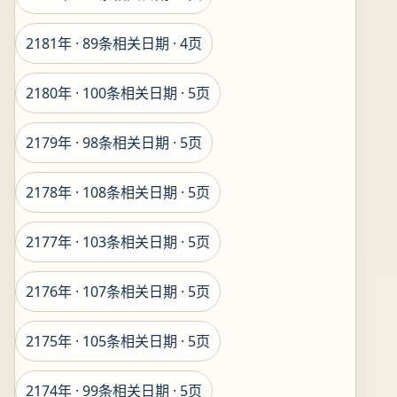
2181年 · 89条相关日期 · 4页
2180年 · 100条相关日期 · 5页
2179年 · 98条相关日期 · 5页
2178年 · 108条相关日期 · 5页
2177年 · 103条相关日期 · 5页
2176年 · 107条相关日期 · 5页
2175年 · 105条相关日期 · 5页
2174年 · 99条相关日期 · 5页