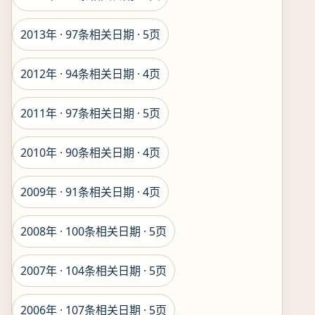
2013年 · 97条相关日期 · 5页
2012年 · 94条相关日期 · 4页
2011年 · 97条相关日期 · 5页
2010年 · 90条相关日期 · 4页
2009年 · 91条相关日期 · 4页
2008年 · 100条相关日期 · 5页
2007年 · 104条相关日期 · 5页
2006年 · 107条相关日期 · 5页