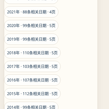
2021年 · 88条相关日期 · 4页
2020年 · 99条相关日期 · 5页
2019年 · 99条相关日期 · 5页
2018年 · 110条相关日期 · 5页
2017年 · 103条相关日期 · 5页
2016年 · 107条相关日期 · 5页
2015年 · 112条相关日期 · 5页
2014年 · 99条相关日期 · 5页