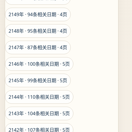
2149年 · 94条相关日期 · 4页
2148年 · 95条相关日期 · 4页
2147年 · 87条相关日期 · 4页
2146年 · 100条相关日期 · 5页
2145年 · 99条相关日期 · 5页
2144年 · 110条相关日期 · 5页
2143年 · 104条相关日期 · 5页
2142年 · 107条相关日期 · 5页