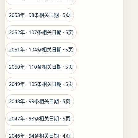
2053年 · 98条相关日期 · 5页
2052年 · 107条相关日期 · 5页
2051年 · 104条相关日期 · 5页
2050年 · 110条相关日期 · 5页
2049年 · 105条相关日期 · 5页
2048年 · 99条相关日期 · 5页
2047年 · 98条相关日期 · 5页
2046年 · 94条相关日期 · 4页