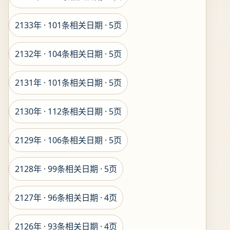
2133年 · 101条相关日期 · 5页
2132年 · 104条相关日期 · 5页
2131年 · 101条相关日期 · 5页
2130年 · 112条相关日期 · 5页
2129年 · 106条相关日期 · 5页
2128年 · 99条相关日期 · 5页
2127年 · 96条相关日期 · 4页
2126年 · 93条相关日期 · 4页