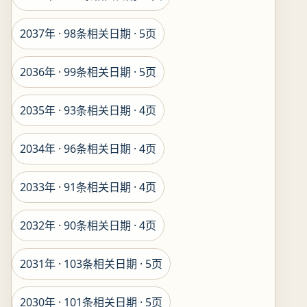
2037年 · 98条相关日期 · 5页
2036年 · 99条相关日期 · 5页
2035年 · 93条相关日期 · 4页
2034年 · 96条相关日期 · 4页
2033年 · 91条相关日期 · 4页
2032年 · 90条相关日期 · 4页
2031年 · 103条相关日期 · 5页
2030年 · 101条相关日期 · 5页