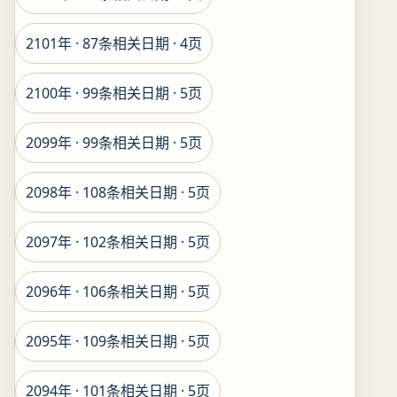
2101年 · 87条相关日期 · 4页
2100年 · 99条相关日期 · 5页
2099年 · 99条相关日期 · 5页
2098年 · 108条相关日期 · 5页
2097年 · 102条相关日期 · 5页
2096年 · 106条相关日期 · 5页
2095年 · 109条相关日期 · 5页
2094年 · 101条相关日期 · 5页