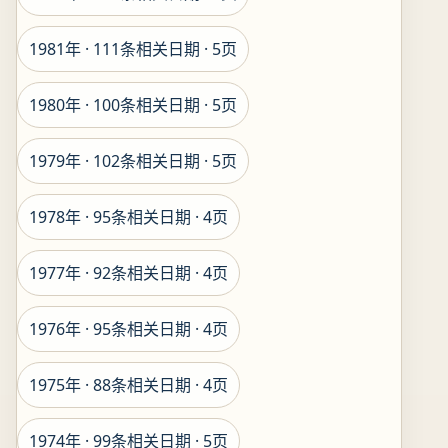
1981年 · 111条相关日期 · 5页
1980年 · 100条相关日期 · 5页
1979年 · 102条相关日期 · 5页
1978年 · 95条相关日期 · 4页
1977年 · 92条相关日期 · 4页
1976年 · 95条相关日期 · 4页
1975年 · 88条相关日期 · 4页
1974年 · 99条相关日期 · 5页