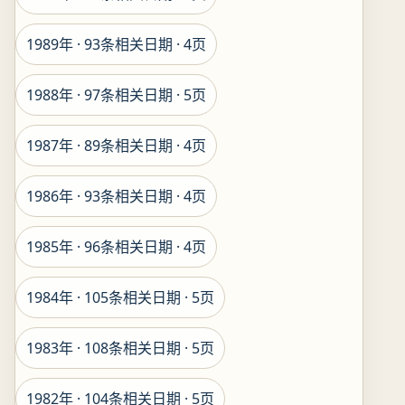
1989年 · 93条相关日期 · 4页
1988年 · 97条相关日期 · 5页
1987年 · 89条相关日期 · 4页
1986年 · 93条相关日期 · 4页
1985年 · 96条相关日期 · 4页
1984年 · 105条相关日期 · 5页
1983年 · 108条相关日期 · 5页
1982年 · 104条相关日期 · 5页