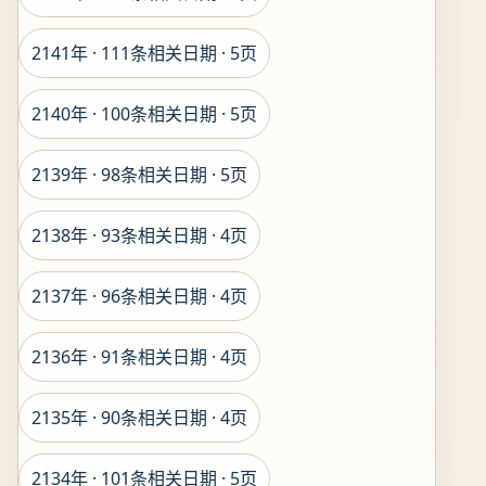
2141年 · 111条相关日期 · 5页
2140年 · 100条相关日期 · 5页
2139年 · 98条相关日期 · 5页
2138年 · 93条相关日期 · 4页
2137年 · 96条相关日期 · 4页
2136年 · 91条相关日期 · 4页
2135年 · 90条相关日期 · 4页
2134年 · 101条相关日期 · 5页