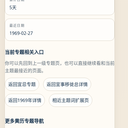
5天
最近日期
1969-02-27
当前专题相关入口
你可以先回到上一级专题页，也可以直接继续看和当前
主题最接近的页面。
返回宜忌专题
返回宜事移徙总详情
返回1969年详情
相近主题词扩展页
更多黄历专题导航