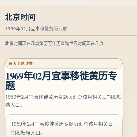
北京时间
1969年02月宜事移徙黄历专题
北京时间现在几点
黄历万年历查询
世界时间现在几点
黄历专题详情
1969年02月宜事移徙黄历专
题
1969年2月宜事移徙黄历专题页汇总该月相关日期和归
档入口。
1969年2月宜事移徙黄历专题页汇总该月相关日
期和归档入口。