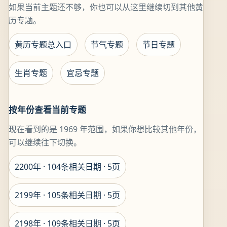
如果当前主题还不够，你也可以从这里继续切到其他黄
历专题。
黄历专题总入口
节气专题
节日专题
生肖专题
宜忌专题
按年份查看当前专题
现在看到的是 1969 年范围，如果你想比较其他年份，
可以继续往下切换。
2200年 · 104条相关日期 · 5页
2199年 · 105条相关日期 · 5页
2198年 · 109条相关日期 · 5页