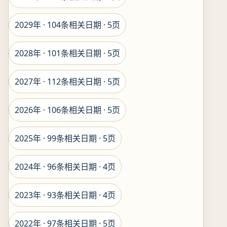
2029年 · 104条相关日期 · 5页
2028年 · 101条相关日期 · 5页
2027年 · 112条相关日期 · 5页
2026年 · 106条相关日期 · 5页
2025年 · 99条相关日期 · 5页
2024年 · 96条相关日期 · 4页
2023年 · 93条相关日期 · 4页
2022年 · 97条相关日期 · 5页