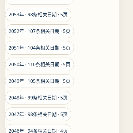
2053年 · 98条相关日期 · 5页
2052年 · 107条相关日期 · 5页
2051年 · 104条相关日期 · 5页
2050年 · 110条相关日期 · 5页
2049年 · 105条相关日期 · 5页
2048年 · 99条相关日期 · 5页
2047年 · 98条相关日期 · 5页
2046年 · 94条相关日期 · 4页