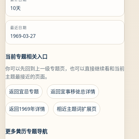
10天
最近日期
1969-03-27
当前专题相关入口
你可以先回到上一级专题页，也可以直接继续看和当前
主题最接近的页面。
返回宜忌专题
返回宜事移徙总详情
返回1969年详情
相近主题词扩展页
更多黄历专题导航