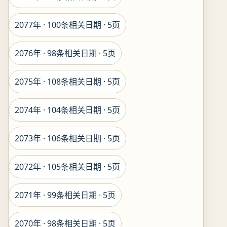
2077年 · 100条相关日期 · 5页
2076年 · 98条相关日期 · 5页
2075年 · 108条相关日期 · 5页
2074年 · 104条相关日期 · 5页
2073年 · 106条相关日期 · 5页
2072年 · 105条相关日期 · 5页
2071年 · 99条相关日期 · 5页
2070年 · 98条相关日期 · 5页