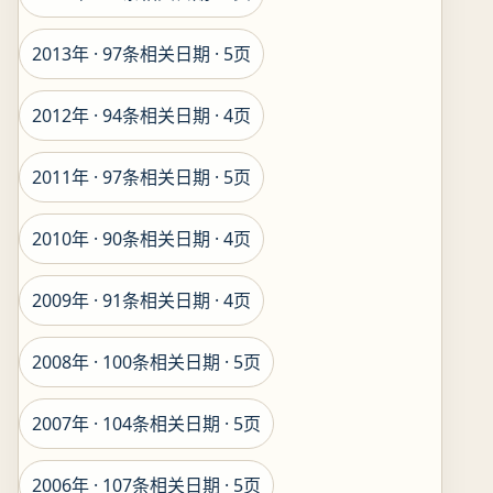
2013年 · 97条相关日期 · 5页
2012年 · 94条相关日期 · 4页
2011年 · 97条相关日期 · 5页
2010年 · 90条相关日期 · 4页
2009年 · 91条相关日期 · 4页
2008年 · 100条相关日期 · 5页
2007年 · 104条相关日期 · 5页
2006年 · 107条相关日期 · 5页