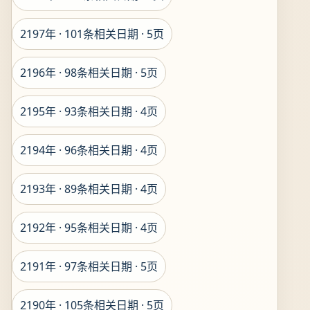
2197年 · 101条相关日期 · 5页
2196年 · 98条相关日期 · 5页
2195年 · 93条相关日期 · 4页
2194年 · 96条相关日期 · 4页
2193年 · 89条相关日期 · 4页
2192年 · 95条相关日期 · 4页
2191年 · 97条相关日期 · 5页
2190年 · 105条相关日期 · 5页