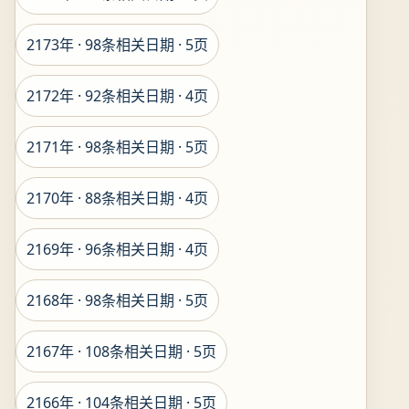
2173年 · 98条相关日期 · 5页
2172年 · 92条相关日期 · 4页
2171年 · 98条相关日期 · 5页
2170年 · 88条相关日期 · 4页
2169年 · 96条相关日期 · 4页
2168年 · 98条相关日期 · 5页
2167年 · 108条相关日期 · 5页
2166年 · 104条相关日期 · 5页