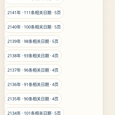
2141年 · 111条相关日期 · 5页
2140年 · 100条相关日期 · 5页
2139年 · 98条相关日期 · 5页
2138年 · 93条相关日期 · 4页
2137年 · 96条相关日期 · 4页
2136年 · 91条相关日期 · 4页
2135年 · 90条相关日期 · 4页
2134年 · 101条相关日期 · 5页