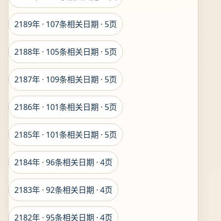
2189年 · 107条相关日期 · 5页
2188年 · 105条相关日期 · 5页
2187年 · 109条相关日期 · 5页
2186年 · 101条相关日期 · 5页
2185年 · 101条相关日期 · 5页
2184年 · 96条相关日期 · 4页
2183年 · 92条相关日期 · 4页
2182年 · 95条相关日期 · 4页