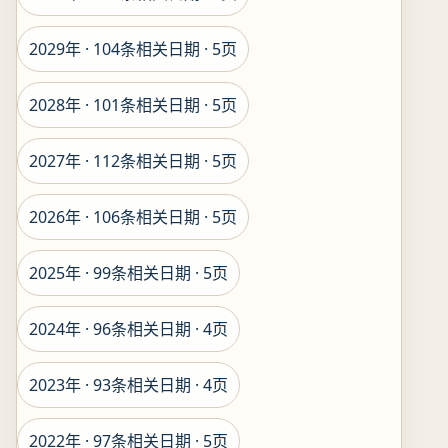
2029年 · 104条相关日期 · 5页
2028年 · 101条相关日期 · 5页
2027年 · 112条相关日期 · 5页
2026年 · 106条相关日期 · 5页
2025年 · 99条相关日期 · 5页
2024年 · 96条相关日期 · 4页
2023年 · 93条相关日期 · 4页
2022年 · 97条相关日期 · 5页