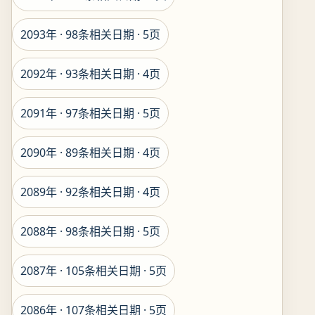
2093年 · 98条相关日期 · 5页
2092年 · 93条相关日期 · 4页
2091年 · 97条相关日期 · 5页
2090年 · 89条相关日期 · 4页
2089年 · 92条相关日期 · 4页
2088年 · 98条相关日期 · 5页
2087年 · 105条相关日期 · 5页
2086年 · 107条相关日期 · 5页