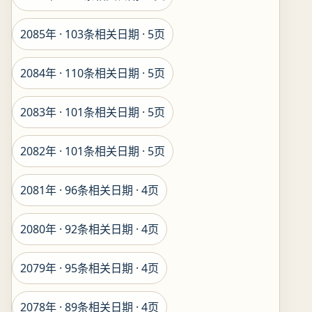
2085年 · 103条相关日期 · 5页
2084年 · 110条相关日期 · 5页
2083年 · 101条相关日期 · 5页
2082年 · 101条相关日期 · 5页
2081年 · 96条相关日期 · 4页
2080年 · 92条相关日期 · 4页
2079年 · 95条相关日期 · 4页
2078年 · 89条相关日期 · 4页