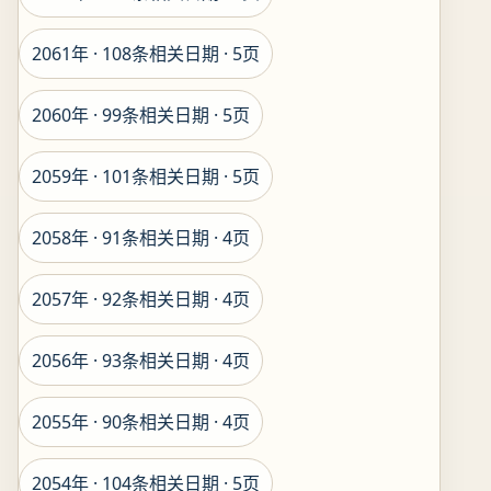
2061年 · 108条相关日期 · 5页
2060年 · 99条相关日期 · 5页
2059年 · 101条相关日期 · 5页
2058年 · 91条相关日期 · 4页
2057年 · 92条相关日期 · 4页
2056年 · 93条相关日期 · 4页
2055年 · 90条相关日期 · 4页
2054年 · 104条相关日期 · 5页