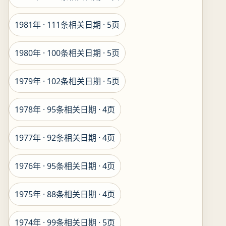
1981年 · 111条相关日期 · 5页
1980年 · 100条相关日期 · 5页
1979年 · 102条相关日期 · 5页
1978年 · 95条相关日期 · 4页
1977年 · 92条相关日期 · 4页
1976年 · 95条相关日期 · 4页
1975年 · 88条相关日期 · 4页
1974年 · 99条相关日期 · 5页