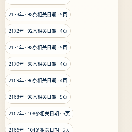
2173年 · 98条相关日期 · 5页
2172年 · 92条相关日期 · 4页
2171年 · 98条相关日期 · 5页
2170年 · 88条相关日期 · 4页
2169年 · 96条相关日期 · 4页
2168年 · 98条相关日期 · 5页
2167年 · 108条相关日期 · 5页
2166年 · 104条相关日期 · 5页