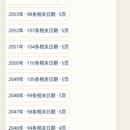
2053年 · 98条相关日期 · 5页
2052年 · 107条相关日期 · 5页
2051年 · 104条相关日期 · 5页
2050年 · 110条相关日期 · 5页
2049年 · 105条相关日期 · 5页
2048年 · 99条相关日期 · 5页
2047年 · 98条相关日期 · 5页
2046年 · 94条相关日期 · 4页