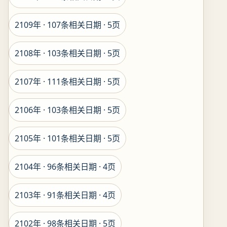
2109年 · 107条相关日期 · 5页
2108年 · 103条相关日期 · 5页
2107年 · 111条相关日期 · 5页
2106年 · 103条相关日期 · 5页
2105年 · 101条相关日期 · 5页
2104年 · 96条相关日期 · 4页
2103年 · 91条相关日期 · 4页
2102年 · 98条相关日期 · 5页