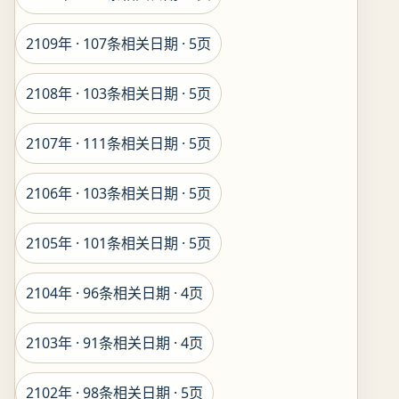
2109年 · 107条相关日期 · 5页
2108年 · 103条相关日期 · 5页
2107年 · 111条相关日期 · 5页
2106年 · 103条相关日期 · 5页
2105年 · 101条相关日期 · 5页
2104年 · 96条相关日期 · 4页
2103年 · 91条相关日期 · 4页
2102年 · 98条相关日期 · 5页