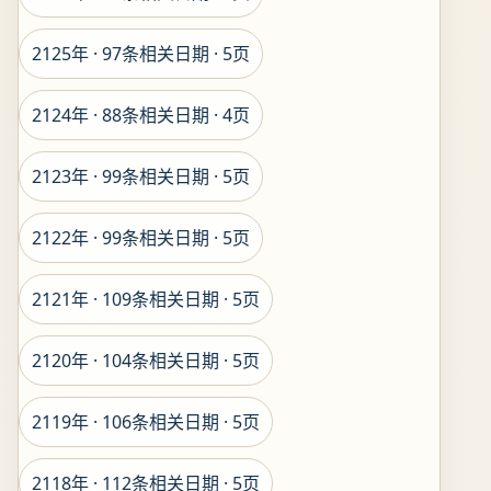
2125年 · 97条相关日期 · 5页
2124年 · 88条相关日期 · 4页
2123年 · 99条相关日期 · 5页
2122年 · 99条相关日期 · 5页
2121年 · 109条相关日期 · 5页
2120年 · 104条相关日期 · 5页
2119年 · 106条相关日期 · 5页
2118年 · 112条相关日期 · 5页