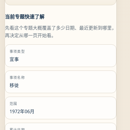
当前专题快速了解
先看这个专题大概覆盖了多少日期、最近更新到哪里，
再决定从哪一页开始看。
事项类型
宜事
事项名称
移徙
范围
1972年06月
累计日期