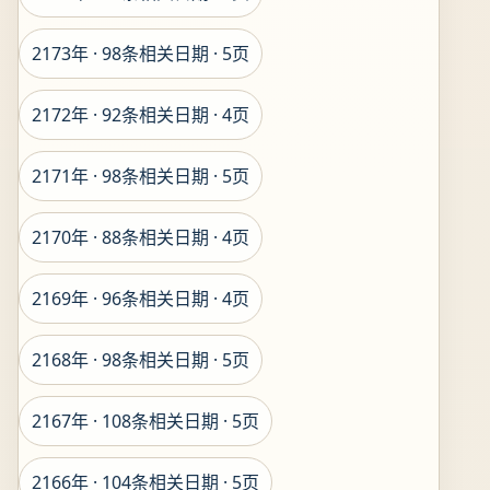
2173年 · 98条相关日期 · 5页
2172年 · 92条相关日期 · 4页
2171年 · 98条相关日期 · 5页
2170年 · 88条相关日期 · 4页
2169年 · 96条相关日期 · 4页
2168年 · 98条相关日期 · 5页
2167年 · 108条相关日期 · 5页
2166年 · 104条相关日期 · 5页