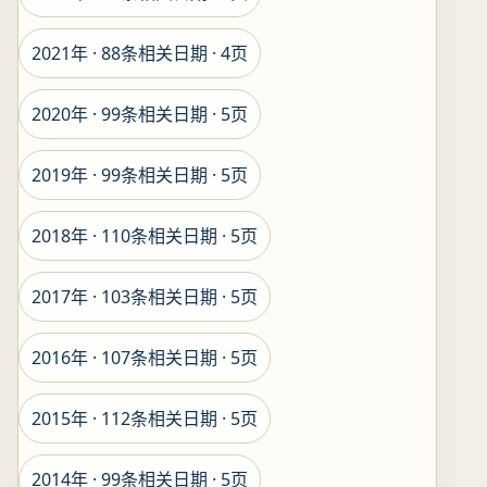
2021年 · 88条相关日期 · 4页
2020年 · 99条相关日期 · 5页
2019年 · 99条相关日期 · 5页
2018年 · 110条相关日期 · 5页
2017年 · 103条相关日期 · 5页
2016年 · 107条相关日期 · 5页
2015年 · 112条相关日期 · 5页
2014年 · 99条相关日期 · 5页