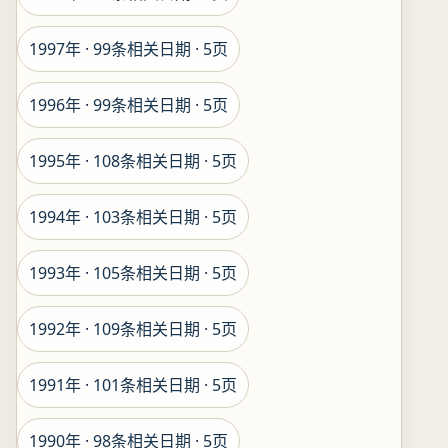
1997年 · 99条相关日期 · 5页
1996年 · 99条相关日期 · 5页
1995年 · 108条相关日期 · 5页
1994年 · 103条相关日期 · 5页
1993年 · 105条相关日期 · 5页
1992年 · 109条相关日期 · 5页
1991年 · 101条相关日期 · 5页
1990年 · 98条相关日期 · 5页