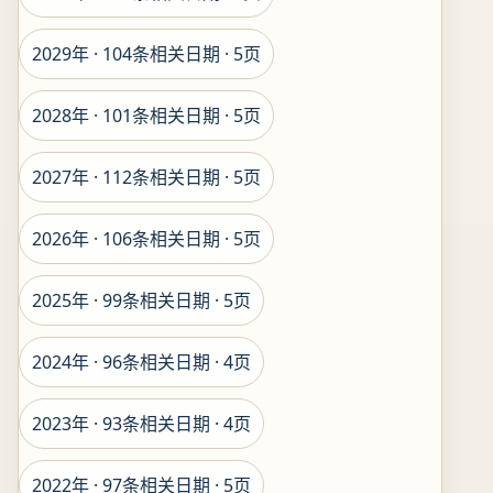
2029年 · 104条相关日期 · 5页
2028年 · 101条相关日期 · 5页
2027年 · 112条相关日期 · 5页
2026年 · 106条相关日期 · 5页
2025年 · 99条相关日期 · 5页
2024年 · 96条相关日期 · 4页
2023年 · 93条相关日期 · 4页
2022年 · 97条相关日期 · 5页