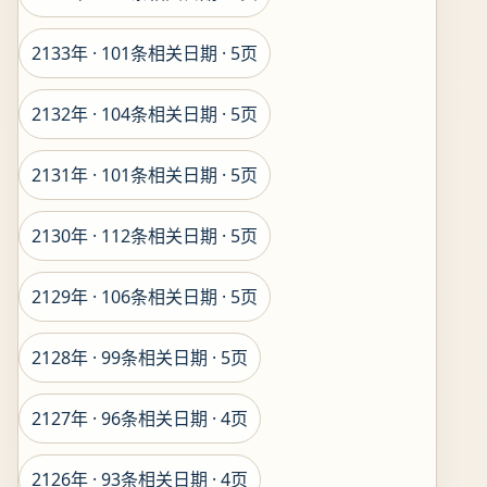
2133年 · 101条相关日期 · 5页
2132年 · 104条相关日期 · 5页
2131年 · 101条相关日期 · 5页
2130年 · 112条相关日期 · 5页
2129年 · 106条相关日期 · 5页
2128年 · 99条相关日期 · 5页
2127年 · 96条相关日期 · 4页
2126年 · 93条相关日期 · 4页