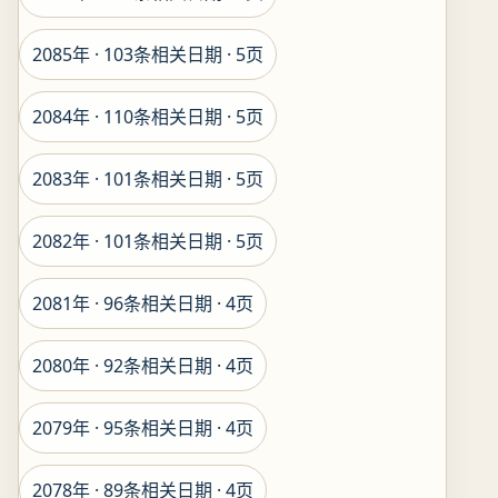
2085年 · 103条相关日期 · 5页
2084年 · 110条相关日期 · 5页
2083年 · 101条相关日期 · 5页
2082年 · 101条相关日期 · 5页
2081年 · 96条相关日期 · 4页
2080年 · 92条相关日期 · 4页
2079年 · 95条相关日期 · 4页
2078年 · 89条相关日期 · 4页