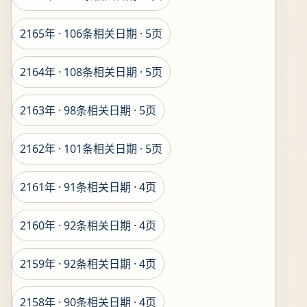
2165年 · 106条相关日期 · 5页
2164年 · 108条相关日期 · 5页
2163年 · 98条相关日期 · 5页
2162年 · 101条相关日期 · 5页
2161年 · 91条相关日期 · 4页
2160年 · 92条相关日期 · 4页
2159年 · 92条相关日期 · 4页
2158年 · 90条相关日期 · 4页