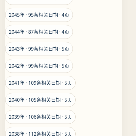
2045年 · 95条相关日期 · 4页
2044年 · 87条相关日期 · 4页
2043年 · 99条相关日期 · 5页
2042年 · 99条相关日期 · 5页
2041年 · 109条相关日期 · 5页
2040年 · 105条相关日期 · 5页
2039年 · 106条相关日期 · 5页
2038年 · 112条相关日期 · 5页