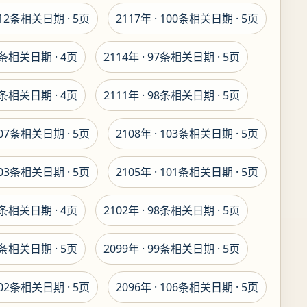
 112条相关日期 · 5页
2117年 · 100条相关日期 · 5页
94条相关日期 · 4页
2114年 · 97条相关日期 · 5页
92条相关日期 · 4页
2111年 · 98条相关日期 · 5页
 107条相关日期 · 5页
2108年 · 103条相关日期 · 5页
 103条相关日期 · 5页
2105年 · 101条相关日期 · 5页
91条相关日期 · 4页
2102年 · 98条相关日期 · 5页
99条相关日期 · 5页
2099年 · 99条相关日期 · 5页
 102条相关日期 · 5页
2096年 · 106条相关日期 · 5页