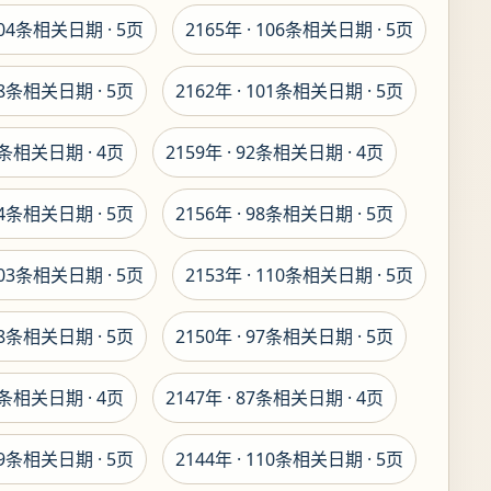
 104条相关日期 · 5页
2165年 · 106条相关日期 · 5页
 98条相关日期 · 5页
2162年 · 101条相关日期 · 5页
92条相关日期 · 4页
2159年 · 92条相关日期 · 4页
104条相关日期 · 5页
2156年 · 98条相关日期 · 5页
 103条相关日期 · 5页
2153年 · 110条相关日期 · 5页
 98条相关日期 · 5页
2150年 · 97条相关日期 · 5页
95条相关日期 · 4页
2147年 · 87条相关日期 · 4页
 99条相关日期 · 5页
2144年 · 110条相关日期 · 5页