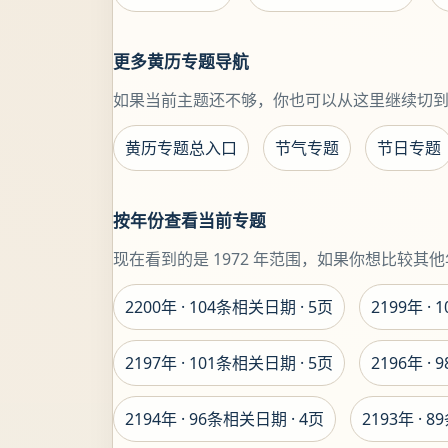
更多黄历专题导航
如果当前主题还不够，你也可以从这里继续切
黄历专题总入口
节气专题
节日专题
按年份查看当前专题
现在看到的是 1972 年范围，如果你想比较其
2200年 · 104条相关日期 · 5页
2199年 ·
2197年 · 101条相关日期 · 5页
2196年 ·
2194年 · 96条相关日期 · 4页
2193年 · 