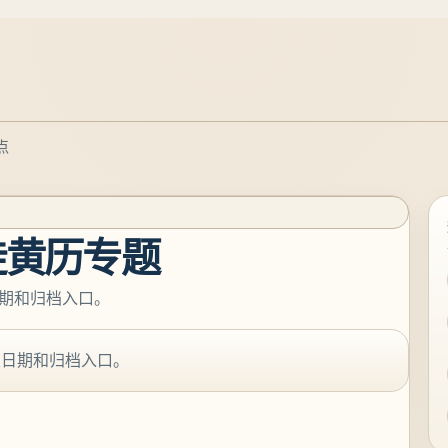
点
移徙黄历专题
日期和归档入口。
关日期和归档入口。