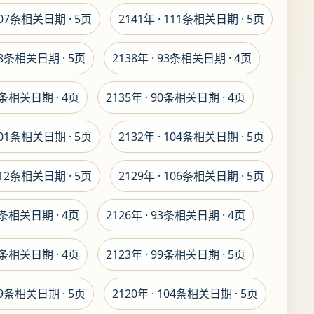
 107条相关日期 · 5页
2141年 · 111条相关日期 · 5页
 98条相关日期 · 5页
2138年 · 93条相关日期 · 4页
91条相关日期 · 4页
2135年 · 90条相关日期 · 4页
 101条相关日期 · 5页
2132年 · 104条相关日期 · 5页
 112条相关日期 · 5页
2129年 · 106条相关日期 · 5页
96条相关日期 · 4页
2126年 · 93条相关日期 · 4页
88条相关日期 · 4页
2123年 · 99条相关日期 · 5页
109条相关日期 · 5页
2120年 · 104条相关日期 · 5页