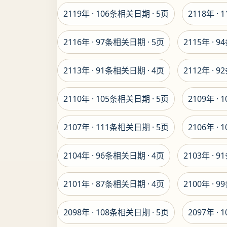
2119年 · 106条相关日期 · 5页
2118年 ·
2116年 · 97条相关日期 · 5页
2115年 · 
2113年 · 91条相关日期 · 4页
2112年 · 
2110年 · 105条相关日期 · 5页
2109年 ·
2107年 · 111条相关日期 · 5页
2106年 ·
2104年 · 96条相关日期 · 4页
2103年 · 
2101年 · 87条相关日期 · 4页
2100年 · 
2098年 · 108条相关日期 · 5页
2097年 ·