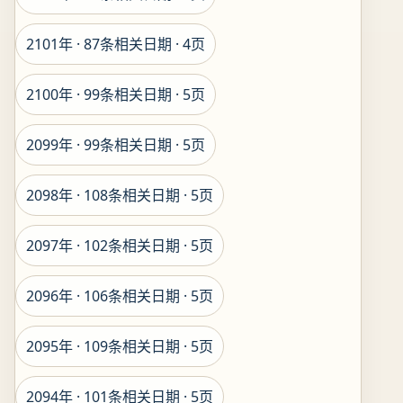
2101年 · 87条相关日期 · 4页
2100年 · 99条相关日期 · 5页
2099年 · 99条相关日期 · 5页
2098年 · 108条相关日期 · 5页
2097年 · 102条相关日期 · 5页
2096年 · 106条相关日期 · 5页
2095年 · 109条相关日期 · 5页
2094年 · 101条相关日期 · 5页