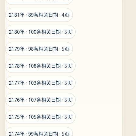
2181年 · 89条相关日期 · 4页
2180年 · 100条相关日期 · 5页
2179年 · 98条相关日期 · 5页
2178年 · 108条相关日期 · 5页
2177年 · 103条相关日期 · 5页
2176年 · 107条相关日期 · 5页
2175年 · 105条相关日期 · 5页
2174年 · 99条相关日期 · 5页