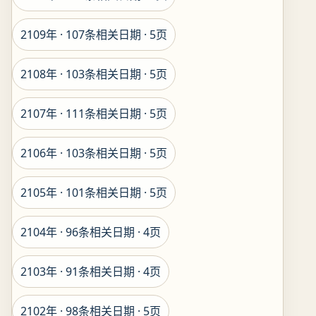
2109年 · 107条相关日期 · 5页
2108年 · 103条相关日期 · 5页
2107年 · 111条相关日期 · 5页
2106年 · 103条相关日期 · 5页
2105年 · 101条相关日期 · 5页
2104年 · 96条相关日期 · 4页
2103年 · 91条相关日期 · 4页
2102年 · 98条相关日期 · 5页