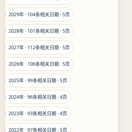
2029年 · 104条相关日期 · 5页
2028年 · 101条相关日期 · 5页
2027年 · 112条相关日期 · 5页
2026年 · 106条相关日期 · 5页
2025年 · 99条相关日期 · 5页
2024年 · 96条相关日期 · 4页
2023年 · 93条相关日期 · 4页
2022年 · 97条相关日期 · 5页