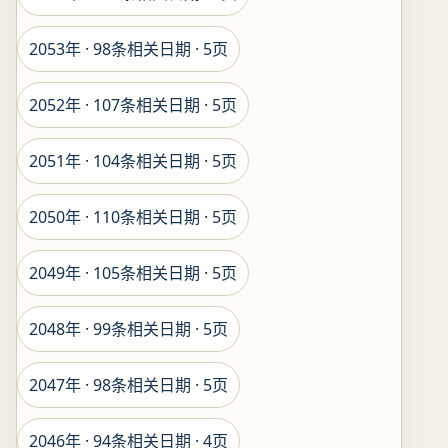
2053年 · 98条相关日期 · 5页
2052年 · 107条相关日期 · 5页
2051年 · 104条相关日期 · 5页
2050年 · 110条相关日期 · 5页
2049年 · 105条相关日期 · 5页
2048年 · 99条相关日期 · 5页
2047年 · 98条相关日期 · 5页
2046年 · 94条相关日期 · 4页