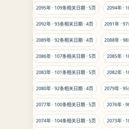
2095年 · 109条相关日期 · 5页
2094年 ·
2092年 · 93条相关日期 · 4页
2091年 · 
2089年 · 92条相关日期 · 4页
2088年 · 
2086年 · 107条相关日期 · 5页
2085年 ·
2083年 · 101条相关日期 · 5页
2082年 ·
2080年 · 92条相关日期 · 4页
2079年 · 
2077年 · 100条相关日期 · 5页
2076年 ·
2074年 · 104条相关日期 · 5页
2073年 ·