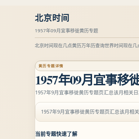
北京时间
1957年09月宜事移徙黄历专题
北京时间现在几点
黄历万年历查询
世界时间现在几
黄历专题详情
1957年09月宜事
1957年9月宜事移徙黄历专题页汇总该月相关
1957年9月宜事移徙黄历专题页汇总该月相
当前专题快速了解