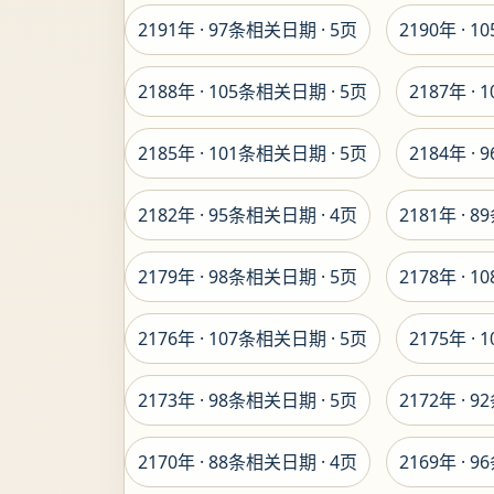
2191年 · 97条相关日期 · 5页
2190年 · 
2188年 · 105条相关日期 · 5页
2187年 ·
2185年 · 101条相关日期 · 5页
2184年 ·
2182年 · 95条相关日期 · 4页
2181年 · 
2179年 · 98条相关日期 · 5页
2178年 · 
2176年 · 107条相关日期 · 5页
2175年 ·
2173年 · 98条相关日期 · 5页
2172年 · 
2170年 · 88条相关日期 · 4页
2169年 · 