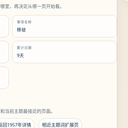
到哪里，再决定从哪一页开始看。
事项名称
移徙
累计日期
9天
看和当前主题最接近的页面。
返回1957年详情
相近主题词扩展页