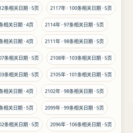
 112条相关日期 · 5页
2117年 · 100条相关日期 · 5页
94条相关日期 · 4页
2114年 · 97条相关日期 · 5页
92条相关日期 · 4页
2111年 · 98条相关日期 · 5页
 107条相关日期 · 5页
2108年 · 103条相关日期 · 5页
 103条相关日期 · 5页
2105年 · 101条相关日期 · 5页
91条相关日期 · 4页
2102年 · 98条相关日期 · 5页
99条相关日期 · 5页
2099年 · 99条相关日期 · 5页
 102条相关日期 · 5页
2096年 · 106条相关日期 · 5页