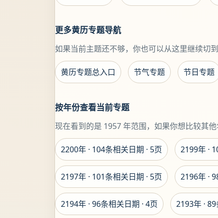
更多黄历专题导航
如果当前主题还不够，你也可以从这里继续切
黄历专题总入口
节气专题
节日专题
按年份查看当前专题
现在看到的是 1957 年范围，如果你想比较其
2200年 · 104条相关日期 · 5页
2199年 ·
2197年 · 101条相关日期 · 5页
2196年 ·
2194年 · 96条相关日期 · 4页
2193年 · 