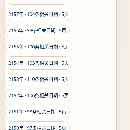
2157年 · 104条相关日期 · 5页
2156年 · 98条相关日期 · 5页
2155年 · 106条相关日期 · 5页
2154年 · 103条相关日期 · 5页
2153年 · 110条相关日期 · 5页
2152年 · 106条相关日期 · 5页
2151年 · 98条相关日期 · 5页
2150年 · 97条相关日期 · 5页