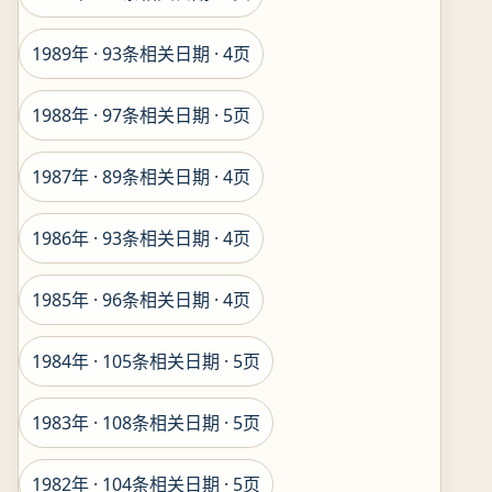
1989年 · 93条相关日期 · 4页
1988年 · 97条相关日期 · 5页
1987年 · 89条相关日期 · 4页
1986年 · 93条相关日期 · 4页
1985年 · 96条相关日期 · 4页
1984年 · 105条相关日期 · 5页
1983年 · 108条相关日期 · 5页
1982年 · 104条相关日期 · 5页