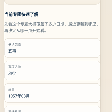
当前专题快速了解
先看这个专题大概覆盖了多少日期、最近更新到哪里，
再决定从哪一页开始看。
事项类型
宜事
事项名称
移徙
范围
1957年08月
累计日期