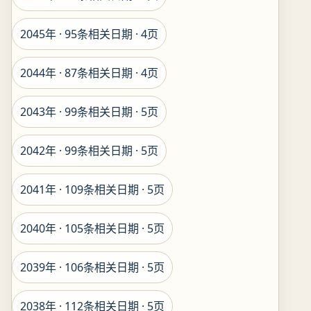
2045年 · 95条相关日期 · 4页
2044年 · 87条相关日期 · 4页
2043年 · 99条相关日期 · 5页
2042年 · 99条相关日期 · 5页
2041年 · 109条相关日期 · 5页
2040年 · 105条相关日期 · 5页
2039年 · 106条相关日期 · 5页
2038年 · 112条相关日期 · 5页