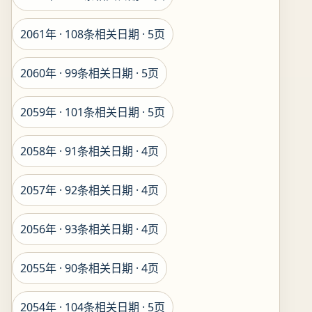
2061年 · 108条相关日期 · 5页
2060年 · 99条相关日期 · 5页
2059年 · 101条相关日期 · 5页
2058年 · 91条相关日期 · 4页
2057年 · 92条相关日期 · 4页
2056年 · 93条相关日期 · 4页
2055年 · 90条相关日期 · 4页
2054年 · 104条相关日期 · 5页