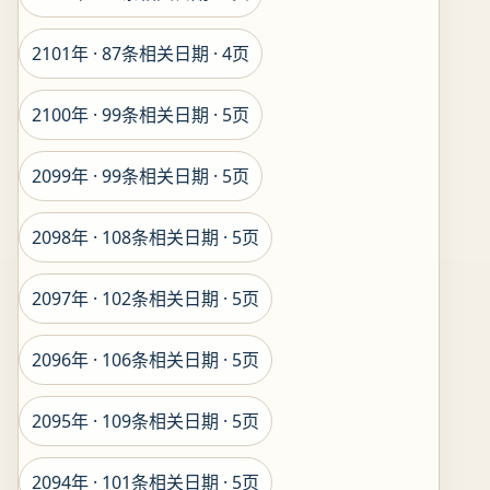
2101年 · 87条相关日期 · 4页
2100年 · 99条相关日期 · 5页
2099年 · 99条相关日期 · 5页
2098年 · 108条相关日期 · 5页
2097年 · 102条相关日期 · 5页
2096年 · 106条相关日期 · 5页
2095年 · 109条相关日期 · 5页
2094年 · 101条相关日期 · 5页