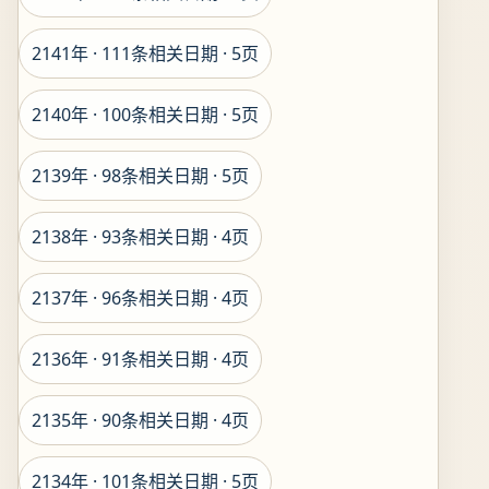
2141年 · 111条相关日期 · 5页
2140年 · 100条相关日期 · 5页
2139年 · 98条相关日期 · 5页
2138年 · 93条相关日期 · 4页
2137年 · 96条相关日期 · 4页
2136年 · 91条相关日期 · 4页
2135年 · 90条相关日期 · 4页
2134年 · 101条相关日期 · 5页