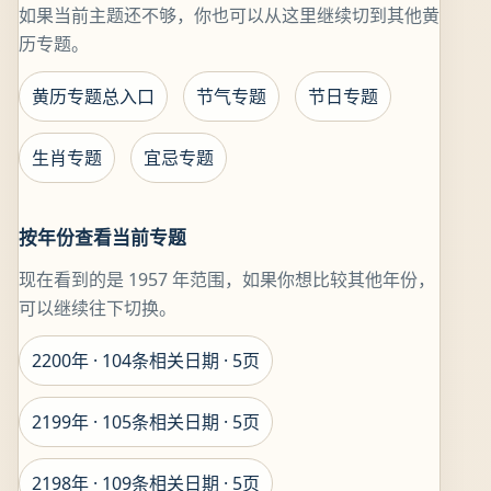
如果当前主题还不够，你也可以从这里继续切到其他黄
历专题。
黄历专题总入口
节气专题
节日专题
生肖专题
宜忌专题
按年份查看当前专题
现在看到的是 1957 年范围，如果你想比较其他年份，
可以继续往下切换。
2200年 · 104条相关日期 · 5页
2199年 · 105条相关日期 · 5页
2198年 · 109条相关日期 · 5页