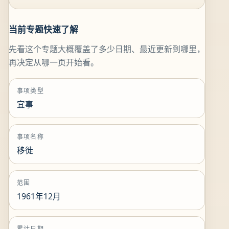
当前专题快速了解
先看这个专题大概覆盖了多少日期、最近更新到哪里，
再决定从哪一页开始看。
事项类型
宜事
事项名称
移徙
范围
1961年12月
累计日期