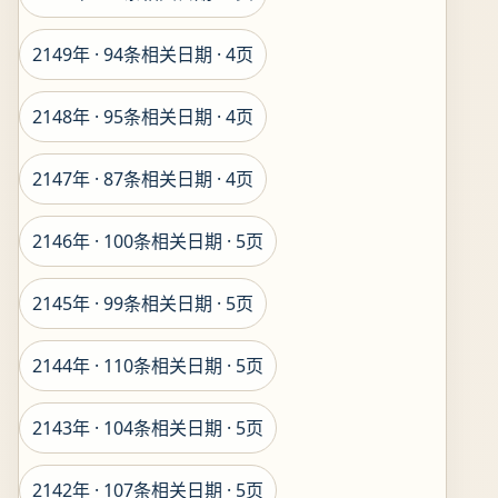
2149年 · 94条相关日期 · 4页
2148年 · 95条相关日期 · 4页
2147年 · 87条相关日期 · 4页
2146年 · 100条相关日期 · 5页
2145年 · 99条相关日期 · 5页
2144年 · 110条相关日期 · 5页
2143年 · 104条相关日期 · 5页
2142年 · 107条相关日期 · 5页