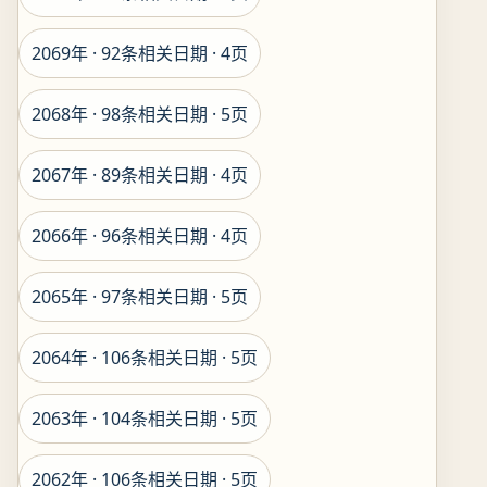
2069年 · 92条相关日期 · 4页
2068年 · 98条相关日期 · 5页
2067年 · 89条相关日期 · 4页
2066年 · 96条相关日期 · 4页
2065年 · 97条相关日期 · 5页
2064年 · 106条相关日期 · 5页
2063年 · 104条相关日期 · 5页
2062年 · 106条相关日期 · 5页