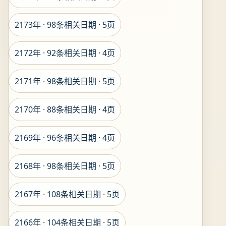
2173年 · 98条相关日期 · 5页
2172年 · 92条相关日期 · 4页
2171年 · 98条相关日期 · 5页
2170年 · 88条相关日期 · 4页
2169年 · 96条相关日期 · 4页
2168年 · 98条相关日期 · 5页
2167年 · 108条相关日期 · 5页
2166年 · 104条相关日期 · 5页