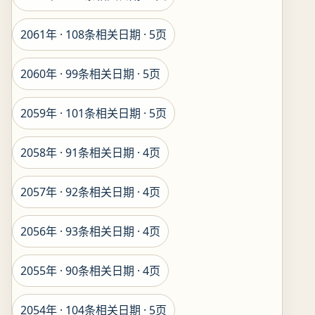
2061年 · 108条相关日期 · 5页
2060年 · 99条相关日期 · 5页
2059年 · 101条相关日期 · 5页
2058年 · 91条相关日期 · 4页
2057年 · 92条相关日期 · 4页
2056年 · 93条相关日期 · 4页
2055年 · 90条相关日期 · 4页
2054年 · 104条相关日期 · 5页