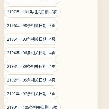
2197年 · 101条相关日期 · 5页
2196年 · 98条相关日期 · 5页
2195年 · 93条相关日期 · 4页
2194年 · 96条相关日期 · 4页
2193年 · 89条相关日期 · 4页
2192年 · 95条相关日期 · 4页
2191年 · 97条相关日期 · 5页
2190年 · 105条相关日期 · 5页