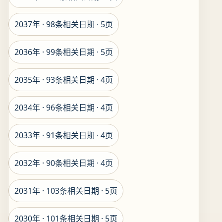
2037年 · 98条相关日期 · 5页
2036年 · 99条相关日期 · 5页
2035年 · 93条相关日期 · 4页
2034年 · 96条相关日期 · 4页
2033年 · 91条相关日期 · 4页
2032年 · 90条相关日期 · 4页
2031年 · 103条相关日期 · 5页
2030年 · 101条相关日期 · 5页