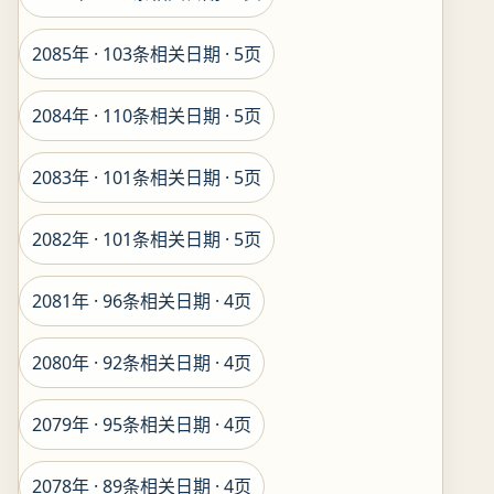
2085年 · 103条相关日期 · 5页
2084年 · 110条相关日期 · 5页
2083年 · 101条相关日期 · 5页
2082年 · 101条相关日期 · 5页
2081年 · 96条相关日期 · 4页
2080年 · 92条相关日期 · 4页
2079年 · 95条相关日期 · 4页
2078年 · 89条相关日期 · 4页