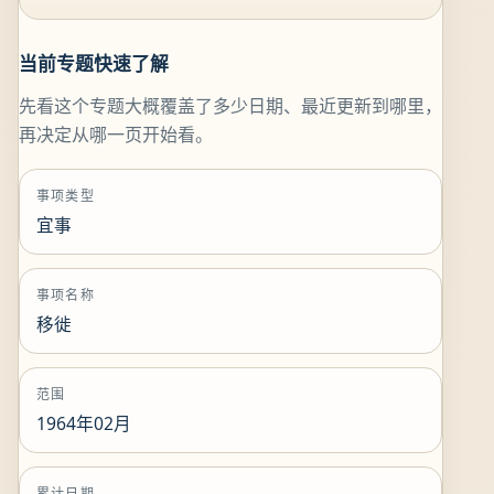
当前专题快速了解
先看这个专题大概覆盖了多少日期、最近更新到哪里，
再决定从哪一页开始看。
事项类型
宜事
事项名称
移徙
范围
1964年02月
累计日期