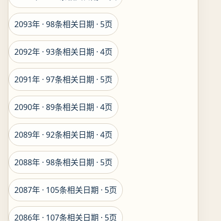
2093年 · 98条相关日期 · 5页
2092年 · 93条相关日期 · 4页
2091年 · 97条相关日期 · 5页
2090年 · 89条相关日期 · 4页
2089年 · 92条相关日期 · 4页
2088年 · 98条相关日期 · 5页
2087年 · 105条相关日期 · 5页
2086年 · 107条相关日期 · 5页