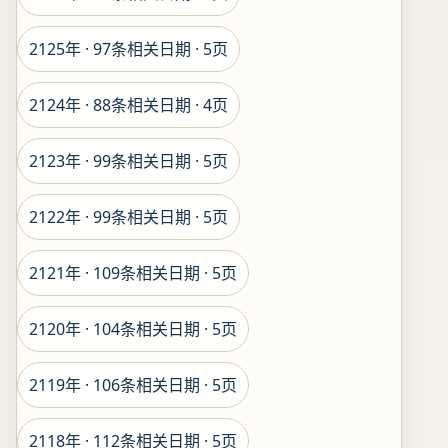
2125年 · 97条相关日期 · 5页
2124年 · 88条相关日期 · 4页
2123年 · 99条相关日期 · 5页
2122年 · 99条相关日期 · 5页
2121年 · 109条相关日期 · 5页
2120年 · 104条相关日期 · 5页
2119年 · 106条相关日期 · 5页
2118年 · 112条相关日期 · 5页