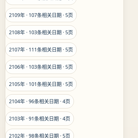
2109年 · 107条相关日期 · 5页
2108年 · 103条相关日期 · 5页
2107年 · 111条相关日期 · 5页
2106年 · 103条相关日期 · 5页
2105年 · 101条相关日期 · 5页
2104年 · 96条相关日期 · 4页
2103年 · 91条相关日期 · 4页
2102年 · 98条相关日期 · 5页