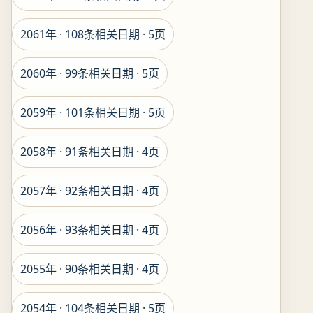
2061年 · 108条相关日期 · 5页
2060年 · 99条相关日期 · 5页
2059年 · 101条相关日期 · 5页
2058年 · 91条相关日期 · 4页
2057年 · 92条相关日期 · 4页
2056年 · 93条相关日期 · 4页
2055年 · 90条相关日期 · 4页
2054年 · 104条相关日期 · 5页