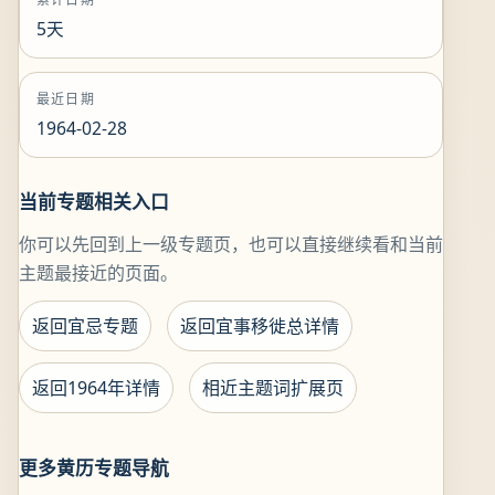
5天
最近日期
1964-02-28
当前专题相关入口
你可以先回到上一级专题页，也可以直接继续看和当前
主题最接近的页面。
返回宜忌专题
返回宜事移徙总详情
返回1964年详情
相近主题词扩展页
更多黄历专题导航