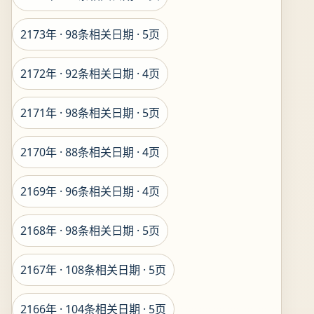
2173年 · 98条相关日期 · 5页
2172年 · 92条相关日期 · 4页
2171年 · 98条相关日期 · 5页
2170年 · 88条相关日期 · 4页
2169年 · 96条相关日期 · 4页
2168年 · 98条相关日期 · 5页
2167年 · 108条相关日期 · 5页
2166年 · 104条相关日期 · 5页