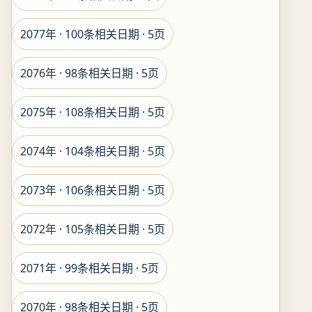
2077年 · 100条相关日期 · 5页
2076年 · 98条相关日期 · 5页
2075年 · 108条相关日期 · 5页
2074年 · 104条相关日期 · 5页
2073年 · 106条相关日期 · 5页
2072年 · 105条相关日期 · 5页
2071年 · 99条相关日期 · 5页
2070年 · 98条相关日期 · 5页