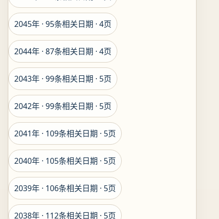
2045年 · 95条相关日期 · 4页
2044年 · 87条相关日期 · 4页
2043年 · 99条相关日期 · 5页
2042年 · 99条相关日期 · 5页
2041年 · 109条相关日期 · 5页
2040年 · 105条相关日期 · 5页
2039年 · 106条相关日期 · 5页
2038年 · 112条相关日期 · 5页