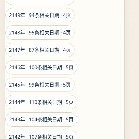
2149年 · 94条相关日期 · 4页
2148年 · 95条相关日期 · 4页
2147年 · 87条相关日期 · 4页
2146年 · 100条相关日期 · 5页
2145年 · 99条相关日期 · 5页
2144年 · 110条相关日期 · 5页
2143年 · 104条相关日期 · 5页
2142年 · 107条相关日期 · 5页