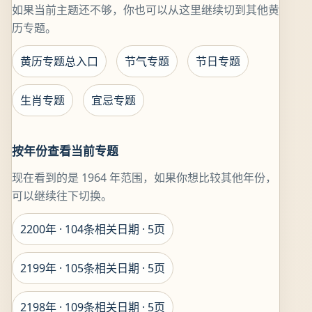
如果当前主题还不够，你也可以从这里继续切到其他黄
历专题。
黄历专题总入口
节气专题
节日专题
生肖专题
宜忌专题
按年份查看当前专题
现在看到的是 1964 年范围，如果你想比较其他年份，
可以继续往下切换。
2200年 · 104条相关日期 · 5页
2199年 · 105条相关日期 · 5页
2198年 · 109条相关日期 · 5页