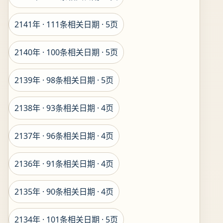
2141年 · 111条相关日期 · 5页
2140年 · 100条相关日期 · 5页
2139年 · 98条相关日期 · 5页
2138年 · 93条相关日期 · 4页
2137年 · 96条相关日期 · 4页
2136年 · 91条相关日期 · 4页
2135年 · 90条相关日期 · 4页
2134年 · 101条相关日期 · 5页