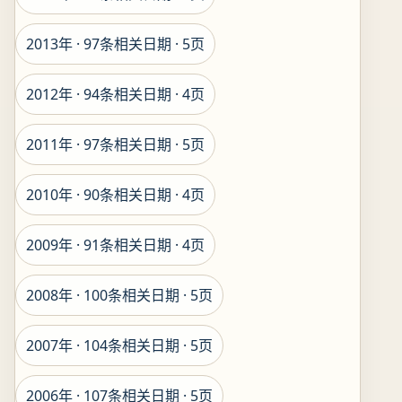
2013年 · 97条相关日期 · 5页
2012年 · 94条相关日期 · 4页
2011年 · 97条相关日期 · 5页
2010年 · 90条相关日期 · 4页
2009年 · 91条相关日期 · 4页
2008年 · 100条相关日期 · 5页
2007年 · 104条相关日期 · 5页
2006年 · 107条相关日期 · 5页