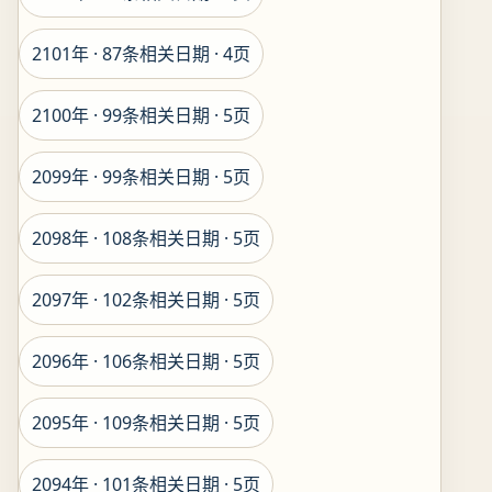
2101年 · 87条相关日期 · 4页
2100年 · 99条相关日期 · 5页
2099年 · 99条相关日期 · 5页
2098年 · 108条相关日期 · 5页
2097年 · 102条相关日期 · 5页
2096年 · 106条相关日期 · 5页
2095年 · 109条相关日期 · 5页
2094年 · 101条相关日期 · 5页