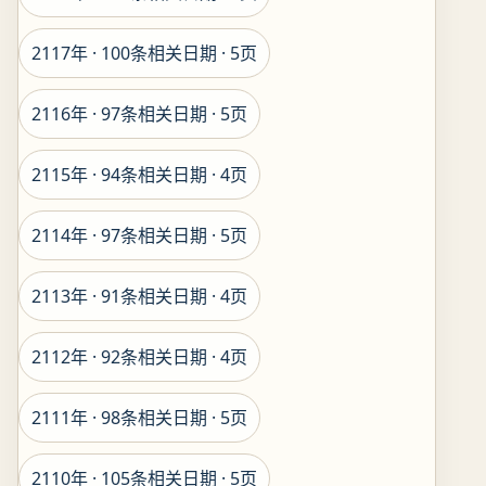
2117年 · 100条相关日期 · 5页
2116年 · 97条相关日期 · 5页
2115年 · 94条相关日期 · 4页
2114年 · 97条相关日期 · 5页
2113年 · 91条相关日期 · 4页
2112年 · 92条相关日期 · 4页
2111年 · 98条相关日期 · 5页
2110年 · 105条相关日期 · 5页