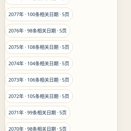
2077年 · 100条相关日期 · 5页
2076年 · 98条相关日期 · 5页
2075年 · 108条相关日期 · 5页
2074年 · 104条相关日期 · 5页
2073年 · 106条相关日期 · 5页
2072年 · 105条相关日期 · 5页
2071年 · 99条相关日期 · 5页
2070年 · 98条相关日期 · 5页