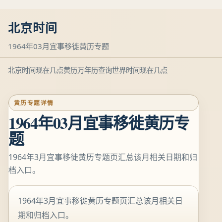
北京时间
1964年03月宜事移徙黄历专题
北京时间现在几点
黄历万年历查询
世界时间现在几点
黄历专题详情
1964年03月宜事移徙黄历专
题
1964年3月宜事移徙黄历专题页汇总该月相关日期和归
档入口。
1964年3月宜事移徙黄历专题页汇总该月相关日
期和归档入口。