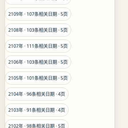
2109年 · 107条相关日期 · 5页
2108年 · 103条相关日期 · 5页
2107年 · 111条相关日期 · 5页
2106年 · 103条相关日期 · 5页
2105年 · 101条相关日期 · 5页
2104年 · 96条相关日期 · 4页
2103年 · 91条相关日期 · 4页
2102年 · 98条相关日期 · 5页