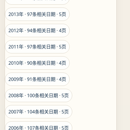
2013年 · 97条相关日期 · 5页
2012年 · 94条相关日期 · 4页
2011年 · 97条相关日期 · 5页
2010年 · 90条相关日期 · 4页
2009年 · 91条相关日期 · 4页
2008年 · 100条相关日期 · 5页
2007年 · 104条相关日期 · 5页
2006年 · 107条相关日期 · 5页