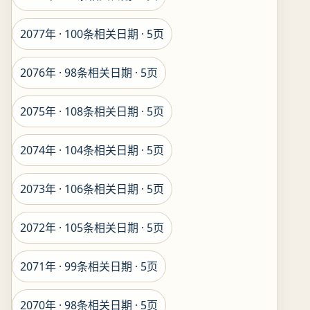
2077年 · 100条相关日期 · 5页
2076年 · 98条相关日期 · 5页
2075年 · 108条相关日期 · 5页
2074年 · 104条相关日期 · 5页
2073年 · 106条相关日期 · 5页
2072年 · 105条相关日期 · 5页
2071年 · 99条相关日期 · 5页
2070年 · 98条相关日期 · 5页