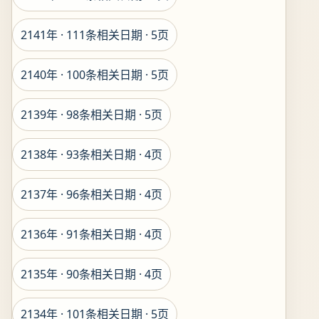
2141年 · 111条相关日期 · 5页
2140年 · 100条相关日期 · 5页
2139年 · 98条相关日期 · 5页
2138年 · 93条相关日期 · 4页
2137年 · 96条相关日期 · 4页
2136年 · 91条相关日期 · 4页
2135年 · 90条相关日期 · 4页
2134年 · 101条相关日期 · 5页