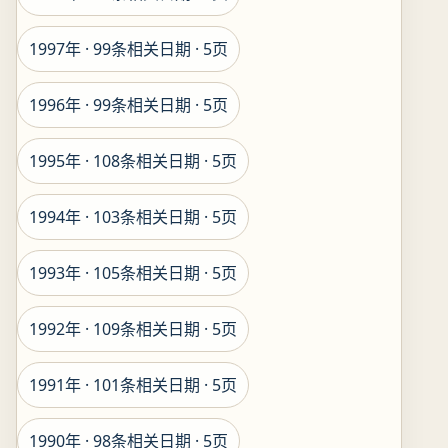
1997年 · 99条相关日期 · 5页
1996年 · 99条相关日期 · 5页
1995年 · 108条相关日期 · 5页
1994年 · 103条相关日期 · 5页
1993年 · 105条相关日期 · 5页
1992年 · 109条相关日期 · 5页
1991年 · 101条相关日期 · 5页
1990年 · 98条相关日期 · 5页