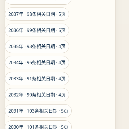
2037年 · 98条相关日期 · 5页
2036年 · 99条相关日期 · 5页
2035年 · 93条相关日期 · 4页
2034年 · 96条相关日期 · 4页
2033年 · 91条相关日期 · 4页
2032年 · 90条相关日期 · 4页
2031年 · 103条相关日期 · 5页
2030年 · 101条相关日期 · 5页