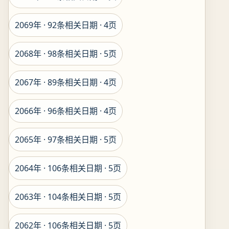
2069年 · 92条相关日期 · 4页
2068年 · 98条相关日期 · 5页
2067年 · 89条相关日期 · 4页
2066年 · 96条相关日期 · 4页
2065年 · 97条相关日期 · 5页
2064年 · 106条相关日期 · 5页
2063年 · 104条相关日期 · 5页
2062年 · 106条相关日期 · 5页