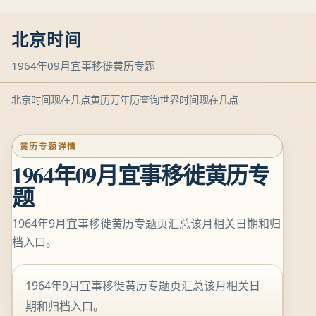
北京时间
1964年09月宜事移徙黄历专题
北京时间现在几点
黄历万年历查询
世界时间现在几点
黄历专题详情
1964年09月宜事移徙黄历专
题
1964年9月宜事移徙黄历专题页汇总该月相关日期和归
档入口。
1964年9月宜事移徙黄历专题页汇总该月相关日
期和归档入口。