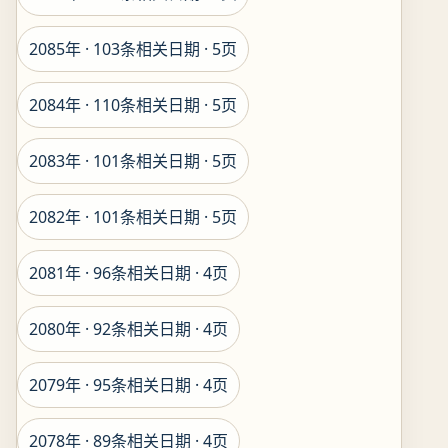
2085年 · 103条相关日期 · 5页
2084年 · 110条相关日期 · 5页
2083年 · 101条相关日期 · 5页
2082年 · 101条相关日期 · 5页
2081年 · 96条相关日期 · 4页
2080年 · 92条相关日期 · 4页
2079年 · 95条相关日期 · 4页
2078年 · 89条相关日期 · 4页