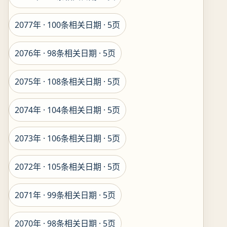
2077年 · 100条相关日期 · 5页
2076年 · 98条相关日期 · 5页
2075年 · 108条相关日期 · 5页
2074年 · 104条相关日期 · 5页
2073年 · 106条相关日期 · 5页
2072年 · 105条相关日期 · 5页
2071年 · 99条相关日期 · 5页
2070年 · 98条相关日期 · 5页