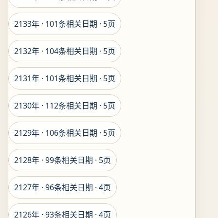
2133年 · 101条相关日期 · 5页
2132年 · 104条相关日期 · 5页
2131年 · 101条相关日期 · 5页
2130年 · 112条相关日期 · 5页
2129年 · 106条相关日期 · 5页
2128年 · 99条相关日期 · 5页
2127年 · 96条相关日期 · 4页
2126年 · 93条相关日期 · 4页