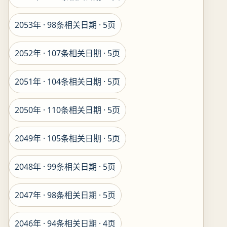
2053年 · 98条相关日期 · 5页
2052年 · 107条相关日期 · 5页
2051年 · 104条相关日期 · 5页
2050年 · 110条相关日期 · 5页
2049年 · 105条相关日期 · 5页
2048年 · 99条相关日期 · 5页
2047年 · 98条相关日期 · 5页
2046年 · 94条相关日期 · 4页