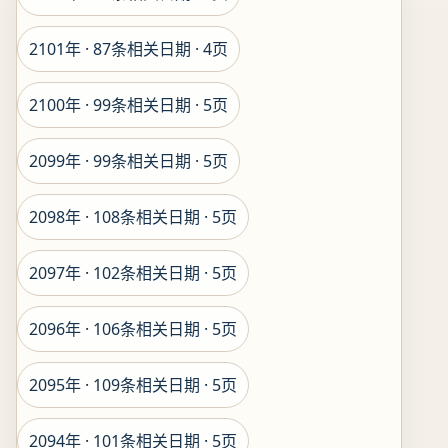
2101年 · 87条相关日期 · 4页
2100年 · 99条相关日期 · 5页
2099年 · 99条相关日期 · 5页
2098年 · 108条相关日期 · 5页
2097年 · 102条相关日期 · 5页
2096年 · 106条相关日期 · 5页
2095年 · 109条相关日期 · 5页
2094年 · 101条相关日期 · 5页