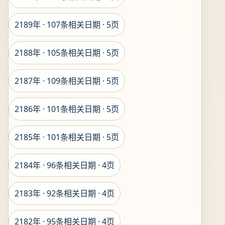
2189年 · 107条相关日期 · 5页
2188年 · 105条相关日期 · 5页
2187年 · 109条相关日期 · 5页
2186年 · 101条相关日期 · 5页
2185年 · 101条相关日期 · 5页
2184年 · 96条相关日期 · 4页
2183年 · 92条相关日期 · 4页
2182年 · 95条相关日期 · 4页