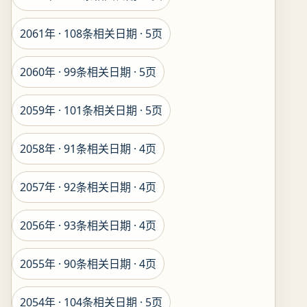
2061年 · 108条相关日期 · 5页
2060年 · 99条相关日期 · 5页
2059年 · 101条相关日期 · 5页
2058年 · 91条相关日期 · 4页
2057年 · 92条相关日期 · 4页
2056年 · 93条相关日期 · 4页
2055年 · 90条相关日期 · 4页
2054年 · 104条相关日期 · 5页