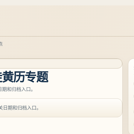
点
移徙黄历专题
关日期和归档入口。
相关日期和归档入口。