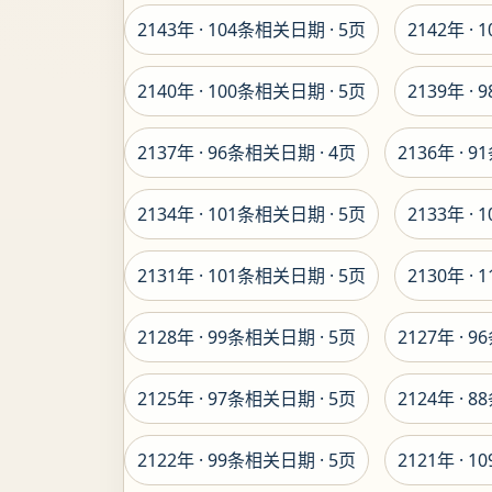
2143年 · 104条相关日期 · 5页
2142年 ·
2140年 · 100条相关日期 · 5页
2139年 ·
2137年 · 96条相关日期 · 4页
2136年 · 
2134年 · 101条相关日期 · 5页
2133年 ·
2131年 · 101条相关日期 · 5页
2130年 ·
2128年 · 99条相关日期 · 5页
2127年 · 
2125年 · 97条相关日期 · 5页
2124年 · 
2122年 · 99条相关日期 · 5页
2121年 · 