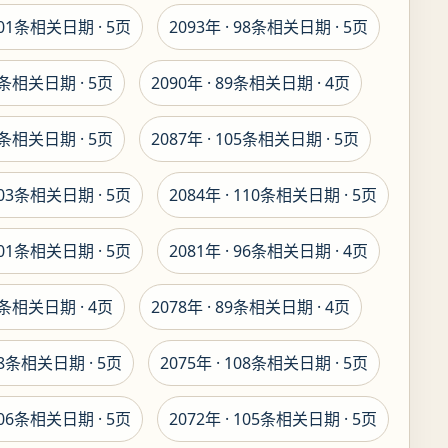
 101条相关日期 · 5页
2093年 · 98条相关日期 · 5页
97条相关日期 · 5页
2090年 · 89条相关日期 · 4页
98条相关日期 · 5页
2087年 · 105条相关日期 · 5页
 103条相关日期 · 5页
2084年 · 110条相关日期 · 5页
 101条相关日期 · 5页
2081年 · 96条相关日期 · 4页
95条相关日期 · 4页
2078年 · 89条相关日期 · 4页
 98条相关日期 · 5页
2075年 · 108条相关日期 · 5页
 106条相关日期 · 5页
2072年 · 105条相关日期 · 5页