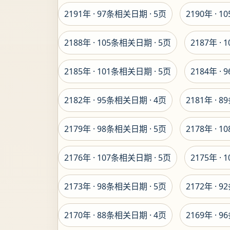
2191年 · 97条相关日期 · 5页
2190年 · 
2188年 · 105条相关日期 · 5页
2187年 ·
2185年 · 101条相关日期 · 5页
2184年 ·
2182年 · 95条相关日期 · 4页
2181年 · 
2179年 · 98条相关日期 · 5页
2178年 · 
2176年 · 107条相关日期 · 5页
2175年 ·
2173年 · 98条相关日期 · 5页
2172年 · 
2170年 · 88条相关日期 · 4页
2169年 · 