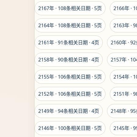
2167年 · 108条相关日期 · 5页
2166年 ·
2164年 · 108条相关日期 · 5页
2163年 ·
2161年 · 91条相关日期 · 4页
2160年 · 
2158年 · 90条相关日期 · 4页
2157年 · 
2155年 · 106条相关日期 · 5页
2154年 ·
2152年 · 106条相关日期 · 5页
2151年 ·
2149年 · 94条相关日期 · 4页
2148年 · 
2146年 · 100条相关日期 · 5页
2145年 ·