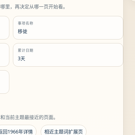
到哪里，再决定从哪一页开始看。
事项名称
移徙
累计日期
3天
看和当前主题最接近的页面。
返回1966年详情
相近主题词扩展页