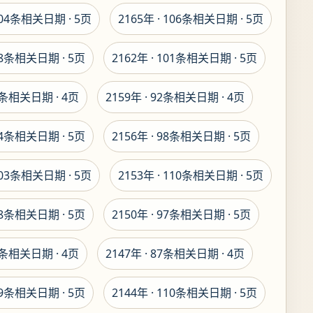
 104条相关日期 · 5页
2165年 · 106条相关日期 · 5页
 98条相关日期 · 5页
2162年 · 101条相关日期 · 5页
92条相关日期 · 4页
2159年 · 92条相关日期 · 4页
104条相关日期 · 5页
2156年 · 98条相关日期 · 5页
 103条相关日期 · 5页
2153年 · 110条相关日期 · 5页
 98条相关日期 · 5页
2150年 · 97条相关日期 · 5页
95条相关日期 · 4页
2147年 · 87条相关日期 · 4页
 99条相关日期 · 5页
2144年 · 110条相关日期 · 5页