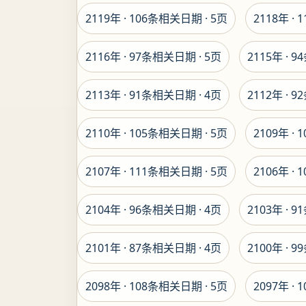
2119年 · 106条相关日期 · 5页
2118年 ·
2116年 · 97条相关日期 · 5页
2115年 · 
2113年 · 91条相关日期 · 4页
2112年 · 
2110年 · 105条相关日期 · 5页
2109年 ·
2107年 · 111条相关日期 · 5页
2106年 ·
2104年 · 96条相关日期 · 4页
2103年 · 
2101年 · 87条相关日期 · 4页
2100年 · 
2098年 · 108条相关日期 · 5页
2097年 ·