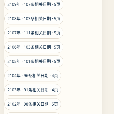
2109年 · 107条相关日期 · 5页
2108年 · 103条相关日期 · 5页
2107年 · 111条相关日期 · 5页
2106年 · 103条相关日期 · 5页
2105年 · 101条相关日期 · 5页
2104年 · 96条相关日期 · 4页
2103年 · 91条相关日期 · 4页
2102年 · 98条相关日期 · 5页