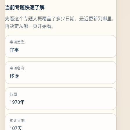
当前专题快速了解
先看这个专题大概覆盖了多少日期、最近更新到哪里，
再决定从哪一页开始看。
事项类型
宜事
事项名称
移徙
范围
1970年
累计日期
107天