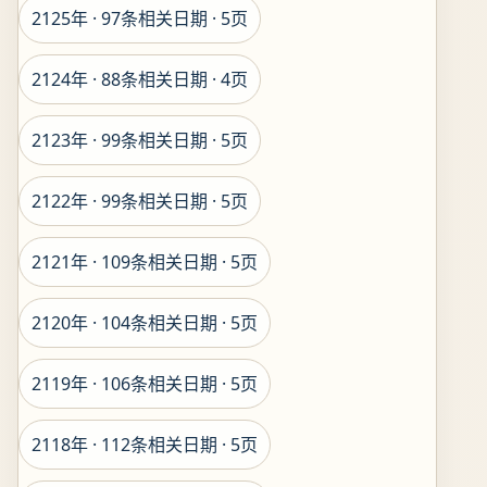
2125年 · 97条相关日期 · 5页
2124年 · 88条相关日期 · 4页
2123年 · 99条相关日期 · 5页
2122年 · 99条相关日期 · 5页
2121年 · 109条相关日期 · 5页
2120年 · 104条相关日期 · 5页
2119年 · 106条相关日期 · 5页
2118年 · 112条相关日期 · 5页