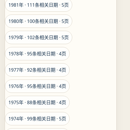
1981年 · 111条相关日期 · 5页
1980年 · 100条相关日期 · 5页
1979年 · 102条相关日期 · 5页
1978年 · 95条相关日期 · 4页
1977年 · 92条相关日期 · 4页
1976年 · 95条相关日期 · 4页
1975年 · 88条相关日期 · 4页
1974年 · 99条相关日期 · 5页