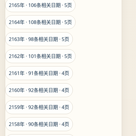
2165年 · 106条相关日期 · 5页
2164年 · 108条相关日期 · 5页
2163年 · 98条相关日期 · 5页
2162年 · 101条相关日期 · 5页
2161年 · 91条相关日期 · 4页
2160年 · 92条相关日期 · 4页
2159年 · 92条相关日期 · 4页
2158年 · 90条相关日期 · 4页