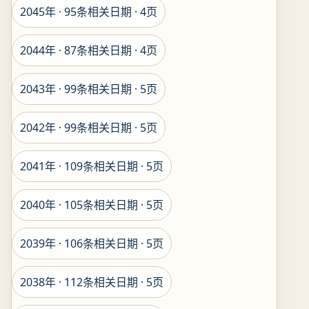
2045年 · 95条相关日期 · 4页
2044年 · 87条相关日期 · 4页
2043年 · 99条相关日期 · 5页
2042年 · 99条相关日期 · 5页
2041年 · 109条相关日期 · 5页
2040年 · 105条相关日期 · 5页
2039年 · 106条相关日期 · 5页
2038年 · 112条相关日期 · 5页