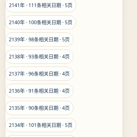
2141年 · 111条相关日期 · 5页
2140年 · 100条相关日期 · 5页
2139年 · 98条相关日期 · 5页
2138年 · 93条相关日期 · 4页
2137年 · 96条相关日期 · 4页
2136年 · 91条相关日期 · 4页
2135年 · 90条相关日期 · 4页
2134年 · 101条相关日期 · 5页