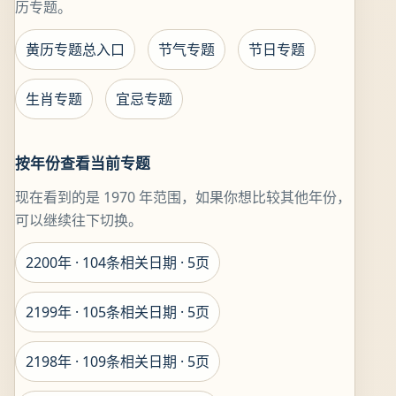
历专题。
黄历专题总入口
节气专题
节日专题
生肖专题
宜忌专题
按年份查看当前专题
现在看到的是 1970 年范围，如果你想比较其他年份，
可以继续往下切换。
2200年 · 104条相关日期 · 5页
2199年 · 105条相关日期 · 5页
2198年 · 109条相关日期 · 5页