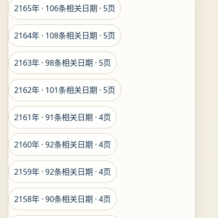
2165年 · 106条相关日期 · 5页
2164年 · 108条相关日期 · 5页
2163年 · 98条相关日期 · 5页
2162年 · 101条相关日期 · 5页
2161年 · 91条相关日期 · 4页
2160年 · 92条相关日期 · 4页
2159年 · 92条相关日期 · 4页
2158年 · 90条相关日期 · 4页