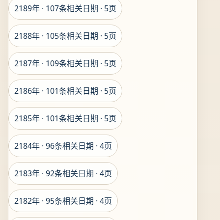
2189年 · 107条相关日期 · 5页
2188年 · 105条相关日期 · 5页
2187年 · 109条相关日期 · 5页
2186年 · 101条相关日期 · 5页
2185年 · 101条相关日期 · 5页
2184年 · 96条相关日期 · 4页
2183年 · 92条相关日期 · 4页
2182年 · 95条相关日期 · 4页