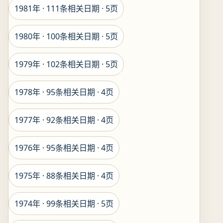
1981年 · 111条相关日期 · 5页
1980年 · 100条相关日期 · 5页
1979年 · 102条相关日期 · 5页
1978年 · 95条相关日期 · 4页
1977年 · 92条相关日期 · 4页
1976年 · 95条相关日期 · 4页
1975年 · 88条相关日期 · 4页
1974年 · 99条相关日期 · 5页