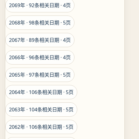
2069年 · 92条相关日期 · 4页
2068年 · 98条相关日期 · 5页
2067年 · 89条相关日期 · 4页
2066年 · 96条相关日期 · 4页
2065年 · 97条相关日期 · 5页
2064年 · 106条相关日期 · 5页
2063年 · 104条相关日期 · 5页
2062年 · 106条相关日期 · 5页