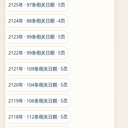
2125年 · 97条相关日期 · 5页
2124年 · 88条相关日期 · 4页
2123年 · 99条相关日期 · 5页
2122年 · 99条相关日期 · 5页
2121年 · 109条相关日期 · 5页
2120年 · 104条相关日期 · 5页
2119年 · 106条相关日期 · 5页
2118年 · 112条相关日期 · 5页