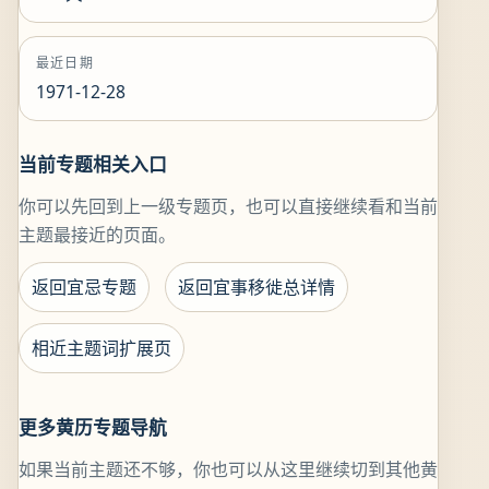
最近日期
1971-12-28
当前专题相关入口
你可以先回到上一级专题页，也可以直接继续看和当前
主题最接近的页面。
返回宜忌专题
返回宜事移徙总详情
相近主题词扩展页
更多黄历专题导航
如果当前主题还不够，你也可以从这里继续切到其他黄