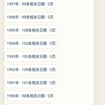
1997年 · 99条相关日期 · 5页
1996年 · 99条相关日期 · 5页
1995年 · 108条相关日期 · 5页
1994年 · 103条相关日期 · 5页
1993年 · 105条相关日期 · 5页
1992年 · 109条相关日期 · 5页
1991年 · 101条相关日期 · 5页
1990年 · 98条相关日期 · 5页