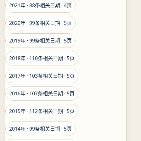
2021年 · 88条相关日期 · 4页
2020年 · 99条相关日期 · 5页
2019年 · 99条相关日期 · 5页
2018年 · 110条相关日期 · 5页
2017年 · 103条相关日期 · 5页
2016年 · 107条相关日期 · 5页
2015年 · 112条相关日期 · 5页
2014年 · 99条相关日期 · 5页