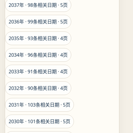
2037年 · 98条相关日期 · 5页
2036年 · 99条相关日期 · 5页
2035年 · 93条相关日期 · 4页
2034年 · 96条相关日期 · 4页
2033年 · 91条相关日期 · 4页
2032年 · 90条相关日期 · 4页
2031年 · 103条相关日期 · 5页
2030年 · 101条相关日期 · 5页