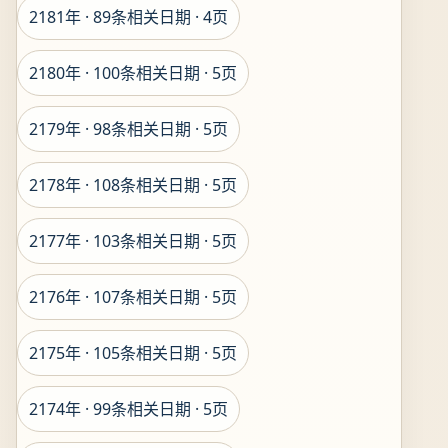
2181年 · 89条相关日期 · 4页
2180年 · 100条相关日期 · 5页
2179年 · 98条相关日期 · 5页
2178年 · 108条相关日期 · 5页
2177年 · 103条相关日期 · 5页
2176年 · 107条相关日期 · 5页
2175年 · 105条相关日期 · 5页
2174年 · 99条相关日期 · 5页