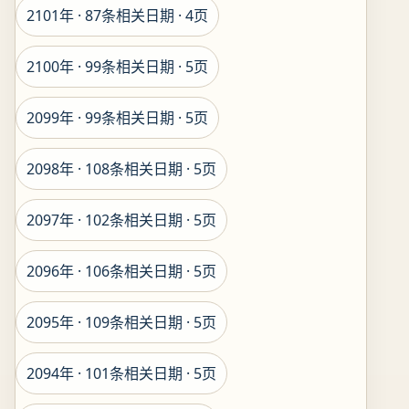
2101年 · 87条相关日期 · 4页
2100年 · 99条相关日期 · 5页
2099年 · 99条相关日期 · 5页
2098年 · 108条相关日期 · 5页
2097年 · 102条相关日期 · 5页
2096年 · 106条相关日期 · 5页
2095年 · 109条相关日期 · 5页
2094年 · 101条相关日期 · 5页