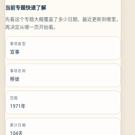
当前专题快速了解
先看这个专题大概覆盖了多少日期、最近更新到哪里，
再决定从哪一页开始看。
事项类型
宜事
事项名称
移徙
范围
1971年
累计日期
104天