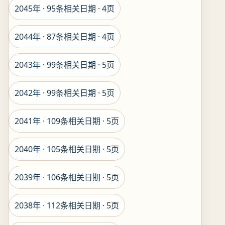
2045年 · 95条相关日期 · 4页
2044年 · 87条相关日期 · 4页
2043年 · 99条相关日期 · 5页
2042年 · 99条相关日期 · 5页
2041年 · 109条相关日期 · 5页
2040年 · 105条相关日期 · 5页
2039年 · 106条相关日期 · 5页
2038年 · 112条相关日期 · 5页