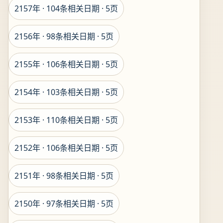
2157年 · 104条相关日期 · 5页
2156年 · 98条相关日期 · 5页
2155年 · 106条相关日期 · 5页
2154年 · 103条相关日期 · 5页
2153年 · 110条相关日期 · 5页
2152年 · 106条相关日期 · 5页
2151年 · 98条相关日期 · 5页
2150年 · 97条相关日期 · 5页