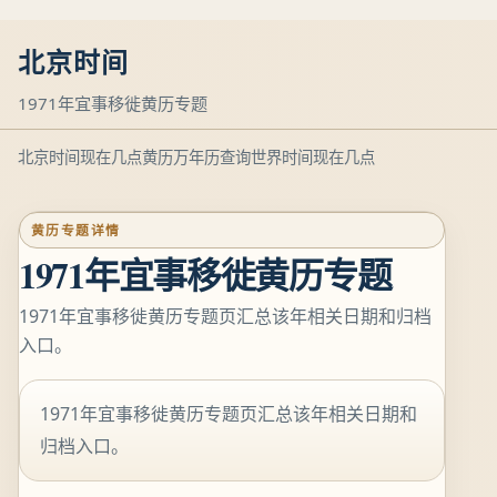
北京时间
1971年宜事移徙黄历专题
北京时间现在几点
黄历万年历查询
世界时间现在几点
黄历专题详情
1971年宜事移徙黄历专题
1971年宜事移徙黄历专题页汇总该年相关日期和归档
入口。
1971年宜事移徙黄历专题页汇总该年相关日期和
归档入口。