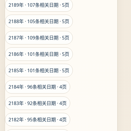
2189年 · 107条相关日期 · 5页
2188年 · 105条相关日期 · 5页
2187年 · 109条相关日期 · 5页
2186年 · 101条相关日期 · 5页
2185年 · 101条相关日期 · 5页
2184年 · 96条相关日期 · 4页
2183年 · 92条相关日期 · 4页
2182年 · 95条相关日期 · 4页