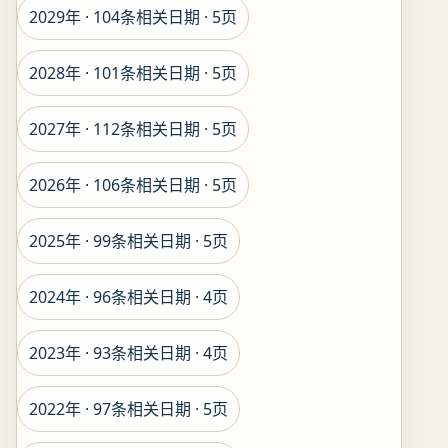
2029年 · 104条相关日期 · 5页
2028年 · 101条相关日期 · 5页
2027年 · 112条相关日期 · 5页
2026年 · 106条相关日期 · 5页
2025年 · 99条相关日期 · 5页
2024年 · 96条相关日期 · 4页
2023年 · 93条相关日期 · 4页
2022年 · 97条相关日期 · 5页