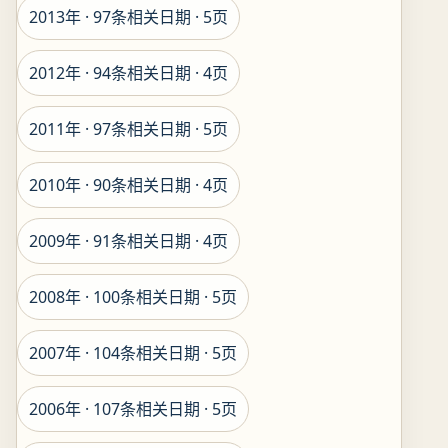
2013年 · 97条相关日期 · 5页
2012年 · 94条相关日期 · 4页
2011年 · 97条相关日期 · 5页
2010年 · 90条相关日期 · 4页
2009年 · 91条相关日期 · 4页
2008年 · 100条相关日期 · 5页
2007年 · 104条相关日期 · 5页
2006年 · 107条相关日期 · 5页