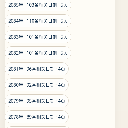
2085年 · 103条相关日期 · 5页
2084年 · 110条相关日期 · 5页
2083年 · 101条相关日期 · 5页
2082年 · 101条相关日期 · 5页
2081年 · 96条相关日期 · 4页
2080年 · 92条相关日期 · 4页
2079年 · 95条相关日期 · 4页
2078年 · 89条相关日期 · 4页