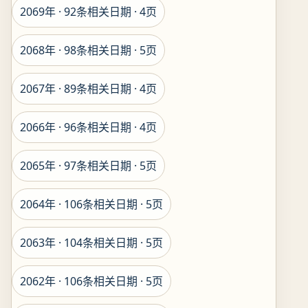
2069年 · 92条相关日期 · 4页
2068年 · 98条相关日期 · 5页
2067年 · 89条相关日期 · 4页
2066年 · 96条相关日期 · 4页
2065年 · 97条相关日期 · 5页
2064年 · 106条相关日期 · 5页
2063年 · 104条相关日期 · 5页
2062年 · 106条相关日期 · 5页