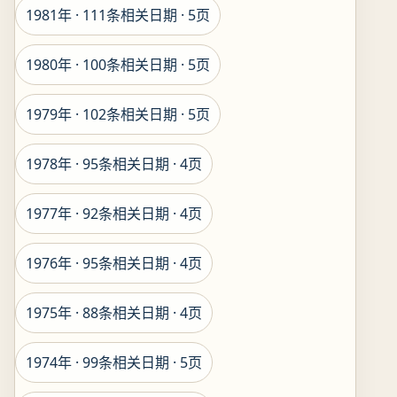
1981年 · 111条相关日期 · 5页
1980年 · 100条相关日期 · 5页
1979年 · 102条相关日期 · 5页
1978年 · 95条相关日期 · 4页
1977年 · 92条相关日期 · 4页
1976年 · 95条相关日期 · 4页
1975年 · 88条相关日期 · 4页
1974年 · 99条相关日期 · 5页