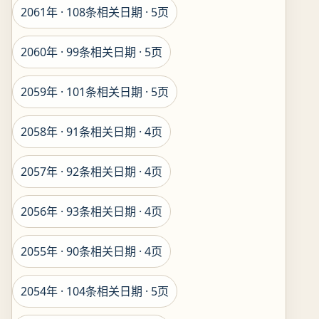
2061年 · 108条相关日期 · 5页
2060年 · 99条相关日期 · 5页
2059年 · 101条相关日期 · 5页
2058年 · 91条相关日期 · 4页
2057年 · 92条相关日期 · 4页
2056年 · 93条相关日期 · 4页
2055年 · 90条相关日期 · 4页
2054年 · 104条相关日期 · 5页