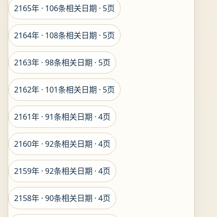
2165年 · 106条相关日期 · 5页
2164年 · 108条相关日期 · 5页
2163年 · 98条相关日期 · 5页
2162年 · 101条相关日期 · 5页
2161年 · 91条相关日期 · 4页
2160年 · 92条相关日期 · 4页
2159年 · 92条相关日期 · 4页
2158年 · 90条相关日期 · 4页