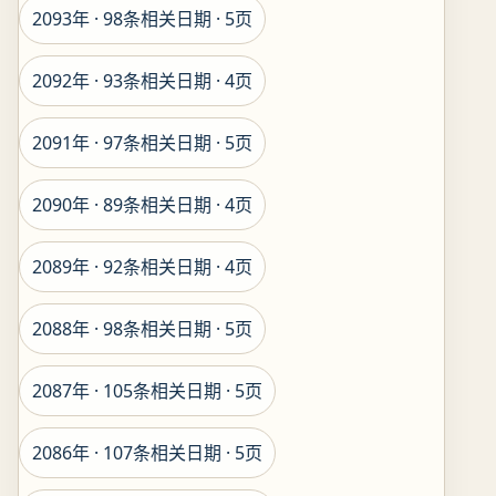
2093年 · 98条相关日期 · 5页
2092年 · 93条相关日期 · 4页
2091年 · 97条相关日期 · 5页
2090年 · 89条相关日期 · 4页
2089年 · 92条相关日期 · 4页
2088年 · 98条相关日期 · 5页
2087年 · 105条相关日期 · 5页
2086年 · 107条相关日期 · 5页