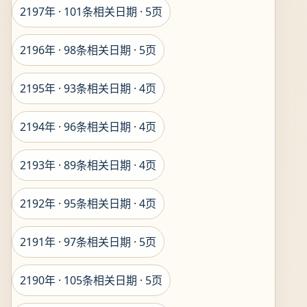
2197年 · 101条相关日期 · 5页
2196年 · 98条相关日期 · 5页
2195年 · 93条相关日期 · 4页
2194年 · 96条相关日期 · 4页
2193年 · 89条相关日期 · 4页
2192年 · 95条相关日期 · 4页
2191年 · 97条相关日期 · 5页
2190年 · 105条相关日期 · 5页