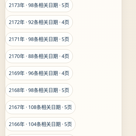
2173年 · 98条相关日期 · 5页
2172年 · 92条相关日期 · 4页
2171年 · 98条相关日期 · 5页
2170年 · 88条相关日期 · 4页
2169年 · 96条相关日期 · 4页
2168年 · 98条相关日期 · 5页
2167年 · 108条相关日期 · 5页
2166年 · 104条相关日期 · 5页