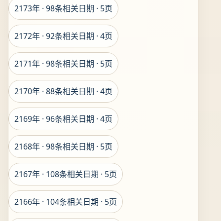
2173年 · 98条相关日期 · 5页
2172年 · 92条相关日期 · 4页
2171年 · 98条相关日期 · 5页
2170年 · 88条相关日期 · 4页
2169年 · 96条相关日期 · 4页
2168年 · 98条相关日期 · 5页
2167年 · 108条相关日期 · 5页
2166年 · 104条相关日期 · 5页