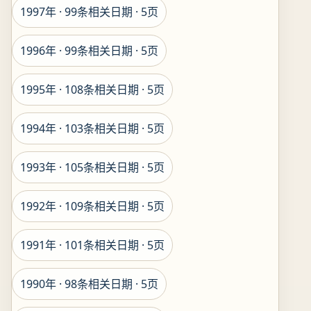
1997年 · 99条相关日期 · 5页
1996年 · 99条相关日期 · 5页
1995年 · 108条相关日期 · 5页
1994年 · 103条相关日期 · 5页
1993年 · 105条相关日期 · 5页
1992年 · 109条相关日期 · 5页
1991年 · 101条相关日期 · 5页
1990年 · 98条相关日期 · 5页