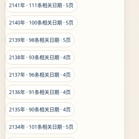
2141年 · 111条相关日期 · 5页
2140年 · 100条相关日期 · 5页
2139年 · 98条相关日期 · 5页
2138年 · 93条相关日期 · 4页
2137年 · 96条相关日期 · 4页
2136年 · 91条相关日期 · 4页
2135年 · 90条相关日期 · 4页
2134年 · 101条相关日期 · 5页