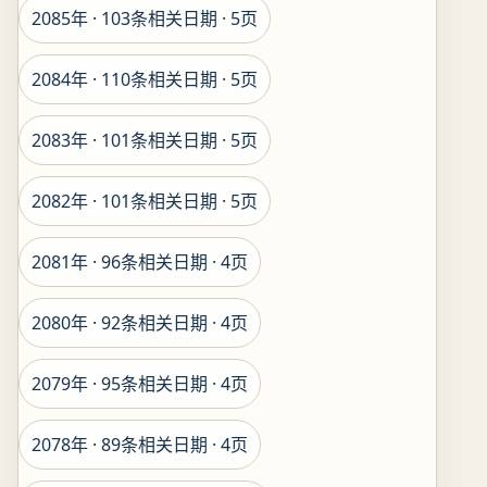
2085年 · 103条相关日期 · 5页
2084年 · 110条相关日期 · 5页
2083年 · 101条相关日期 · 5页
2082年 · 101条相关日期 · 5页
2081年 · 96条相关日期 · 4页
2080年 · 92条相关日期 · 4页
2079年 · 95条相关日期 · 4页
2078年 · 89条相关日期 · 4页