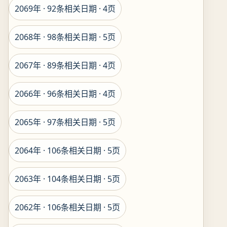
2069年 · 92条相关日期 · 4页
2068年 · 98条相关日期 · 5页
2067年 · 89条相关日期 · 4页
2066年 · 96条相关日期 · 4页
2065年 · 97条相关日期 · 5页
2064年 · 106条相关日期 · 5页
2063年 · 104条相关日期 · 5页
2062年 · 106条相关日期 · 5页