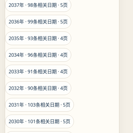
2037年 · 98条相关日期 · 5页
2036年 · 99条相关日期 · 5页
2035年 · 93条相关日期 · 4页
2034年 · 96条相关日期 · 4页
2033年 · 91条相关日期 · 4页
2032年 · 90条相关日期 · 4页
2031年 · 103条相关日期 · 5页
2030年 · 101条相关日期 · 5页