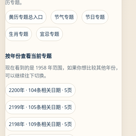
历专题。
黄历专题总入口
节气专题
节日专题
生肖专题
宜忌专题
按年份查看当前专题
现在看到的是 1958 年范围，如果你想比较其他年份，
可以继续往下切换。
2200年 · 104条相关日期 · 5页
2199年 · 105条相关日期 · 5页
2198年 · 109条相关日期 · 5页