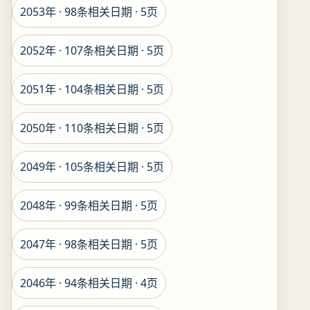
2053年 · 98条相关日期 · 5页
2052年 · 107条相关日期 · 5页
2051年 · 104条相关日期 · 5页
2050年 · 110条相关日期 · 5页
2049年 · 105条相关日期 · 5页
2048年 · 99条相关日期 · 5页
2047年 · 98条相关日期 · 5页
2046年 · 94条相关日期 · 4页