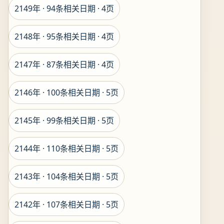
2149年 · 94条相关日期 · 4页
2148年 · 95条相关日期 · 4页
2147年 · 87条相关日期 · 4页
2146年 · 100条相关日期 · 5页
2145年 · 99条相关日期 · 5页
2144年 · 110条相关日期 · 5页
2143年 · 104条相关日期 · 5页
2142年 · 107条相关日期 · 5页