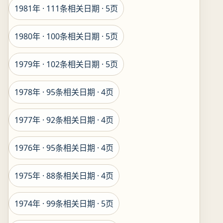
1981年 · 111条相关日期 · 5页
1980年 · 100条相关日期 · 5页
1979年 · 102条相关日期 · 5页
1978年 · 95条相关日期 · 4页
1977年 · 92条相关日期 · 4页
1976年 · 95条相关日期 · 4页
1975年 · 88条相关日期 · 4页
1974年 · 99条相关日期 · 5页