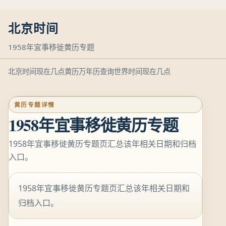
北京时间
1958年宜事移徙黄历专题
北京时间现在几点
黄历万年历查询
世界时间现在几点
黄历专题详情
1958年宜事移徙黄历专题
1958年宜事移徙黄历专题页汇总该年相关日期和归档
入口。
1958年宜事移徙黄历专题页汇总该年相关日期和
归档入口。