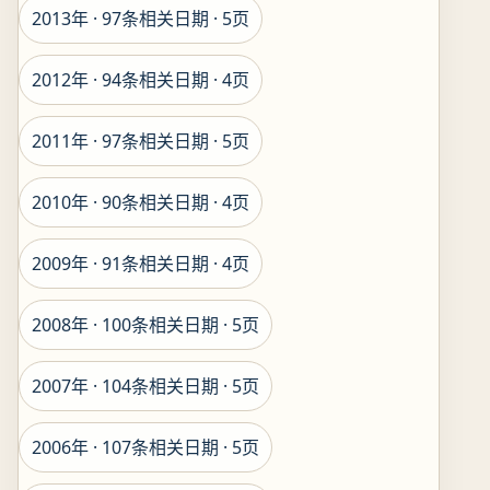
2013年 · 97条相关日期 · 5页
2012年 · 94条相关日期 · 4页
2011年 · 97条相关日期 · 5页
2010年 · 90条相关日期 · 4页
2009年 · 91条相关日期 · 4页
2008年 · 100条相关日期 · 5页
2007年 · 104条相关日期 · 5页
2006年 · 107条相关日期 · 5页