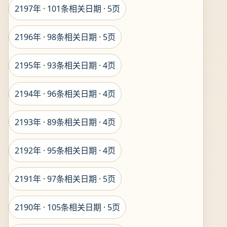
2197年 · 101条相关日期 · 5页
2196年 · 98条相关日期 · 5页
2195年 · 93条相关日期 · 4页
2194年 · 96条相关日期 · 4页
2193年 · 89条相关日期 · 4页
2192年 · 95条相关日期 · 4页
2191年 · 97条相关日期 · 5页
2190年 · 105条相关日期 · 5页