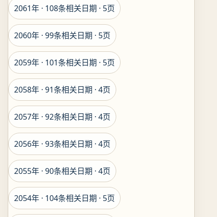
2061年 · 108条相关日期 · 5页
2060年 · 99条相关日期 · 5页
2059年 · 101条相关日期 · 5页
2058年 · 91条相关日期 · 4页
2057年 · 92条相关日期 · 4页
2056年 · 93条相关日期 · 4页
2055年 · 90条相关日期 · 4页
2054年 · 104条相关日期 · 5页