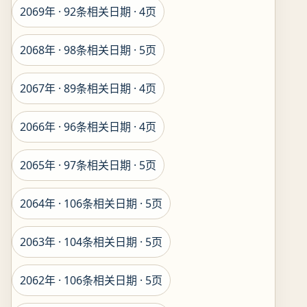
2069年 · 92条相关日期 · 4页
2068年 · 98条相关日期 · 5页
2067年 · 89条相关日期 · 4页
2066年 · 96条相关日期 · 4页
2065年 · 97条相关日期 · 5页
2064年 · 106条相关日期 · 5页
2063年 · 104条相关日期 · 5页
2062年 · 106条相关日期 · 5页