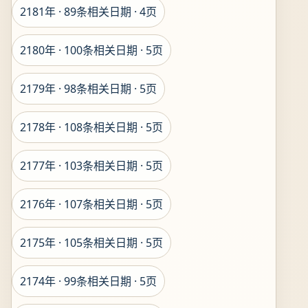
2181年 · 89条相关日期 · 4页
2180年 · 100条相关日期 · 5页
2179年 · 98条相关日期 · 5页
2178年 · 108条相关日期 · 5页
2177年 · 103条相关日期 · 5页
2176年 · 107条相关日期 · 5页
2175年 · 105条相关日期 · 5页
2174年 · 99条相关日期 · 5页