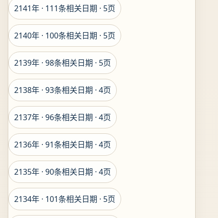
2141年 · 111条相关日期 · 5页
2140年 · 100条相关日期 · 5页
2139年 · 98条相关日期 · 5页
2138年 · 93条相关日期 · 4页
2137年 · 96条相关日期 · 4页
2136年 · 91条相关日期 · 4页
2135年 · 90条相关日期 · 4页
2134年 · 101条相关日期 · 5页