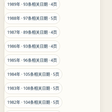
1989年 · 93条相关日期 · 4页
1988年 · 97条相关日期 · 5页
1987年 · 89条相关日期 · 4页
1986年 · 93条相关日期 · 4页
1985年 · 96条相关日期 · 4页
1984年 · 105条相关日期 · 5页
1983年 · 108条相关日期 · 5页
1982年 · 104条相关日期 · 5页