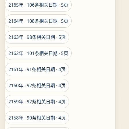
2165年 · 106条相关日期 · 5页
2164年 · 108条相关日期 · 5页
2163年 · 98条相关日期 · 5页
2162年 · 101条相关日期 · 5页
2161年 · 91条相关日期 · 4页
2160年 · 92条相关日期 · 4页
2159年 · 92条相关日期 · 4页
2158年 · 90条相关日期 · 4页