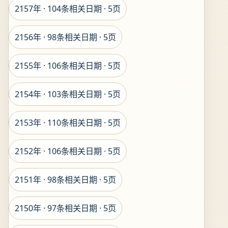
2157年 · 104条相关日期 · 5页
2156年 · 98条相关日期 · 5页
2155年 · 106条相关日期 · 5页
2154年 · 103条相关日期 · 5页
2153年 · 110条相关日期 · 5页
2152年 · 106条相关日期 · 5页
2151年 · 98条相关日期 · 5页
2150年 · 97条相关日期 · 5页