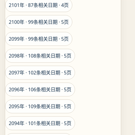
2101年 · 87条相关日期 · 4页
2100年 · 99条相关日期 · 5页
2099年 · 99条相关日期 · 5页
2098年 · 108条相关日期 · 5页
2097年 · 102条相关日期 · 5页
2096年 · 106条相关日期 · 5页
2095年 · 109条相关日期 · 5页
2094年 · 101条相关日期 · 5页