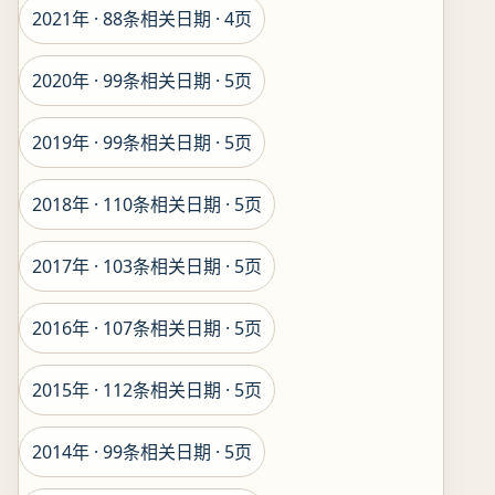
2021年 · 88条相关日期 · 4页
2020年 · 99条相关日期 · 5页
2019年 · 99条相关日期 · 5页
2018年 · 110条相关日期 · 5页
2017年 · 103条相关日期 · 5页
2016年 · 107条相关日期 · 5页
2015年 · 112条相关日期 · 5页
2014年 · 99条相关日期 · 5页