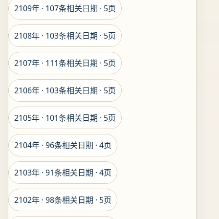
2109年 · 107条相关日期 · 5页
2108年 · 103条相关日期 · 5页
2107年 · 111条相关日期 · 5页
2106年 · 103条相关日期 · 5页
2105年 · 101条相关日期 · 5页
2104年 · 96条相关日期 · 4页
2103年 · 91条相关日期 · 4页
2102年 · 98条相关日期 · 5页