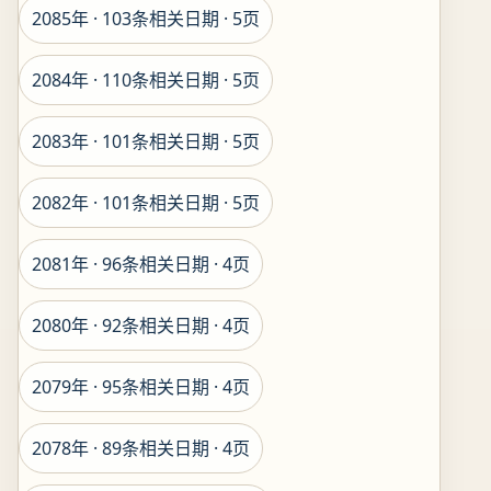
2085年 · 103条相关日期 · 5页
2084年 · 110条相关日期 · 5页
2083年 · 101条相关日期 · 5页
2082年 · 101条相关日期 · 5页
2081年 · 96条相关日期 · 4页
2080年 · 92条相关日期 · 4页
2079年 · 95条相关日期 · 4页
2078年 · 89条相关日期 · 4页