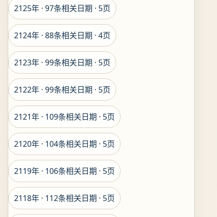
2125年 · 97条相关日期 · 5页
2124年 · 88条相关日期 · 4页
2123年 · 99条相关日期 · 5页
2122年 · 99条相关日期 · 5页
2121年 · 109条相关日期 · 5页
2120年 · 104条相关日期 · 5页
2119年 · 106条相关日期 · 5页
2118年 · 112条相关日期 · 5页