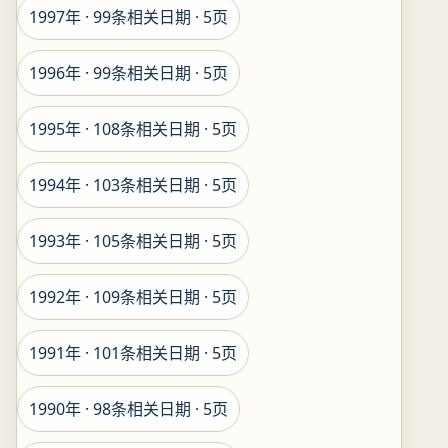
1997年 · 99条相关日期 · 5页
1996年 · 99条相关日期 · 5页
1995年 · 108条相关日期 · 5页
1994年 · 103条相关日期 · 5页
1993年 · 105条相关日期 · 5页
1992年 · 109条相关日期 · 5页
1991年 · 101条相关日期 · 5页
1990年 · 98条相关日期 · 5页