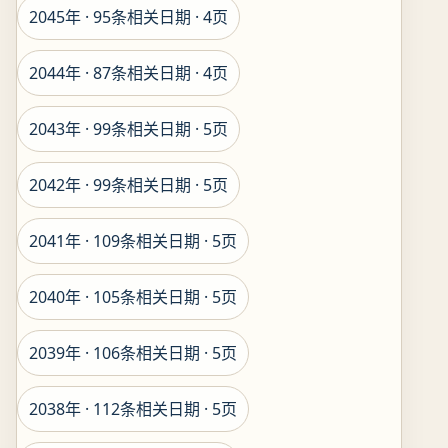
2045年 · 95条相关日期 · 4页
2044年 · 87条相关日期 · 4页
2043年 · 99条相关日期 · 5页
2042年 · 99条相关日期 · 5页
2041年 · 109条相关日期 · 5页
2040年 · 105条相关日期 · 5页
2039年 · 106条相关日期 · 5页
2038年 · 112条相关日期 · 5页