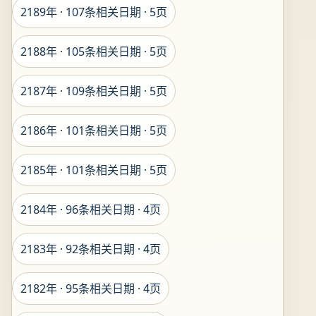
2189年 · 107条相关日期 · 5页
2188年 · 105条相关日期 · 5页
2187年 · 109条相关日期 · 5页
2186年 · 101条相关日期 · 5页
2185年 · 101条相关日期 · 5页
2184年 · 96条相关日期 · 4页
2183年 · 92条相关日期 · 4页
2182年 · 95条相关日期 · 4页