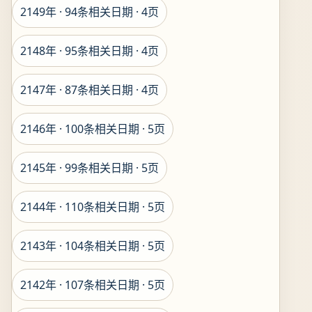
2149年 · 94条相关日期 · 4页
2148年 · 95条相关日期 · 4页
2147年 · 87条相关日期 · 4页
2146年 · 100条相关日期 · 5页
2145年 · 99条相关日期 · 5页
2144年 · 110条相关日期 · 5页
2143年 · 104条相关日期 · 5页
2142年 · 107条相关日期 · 5页