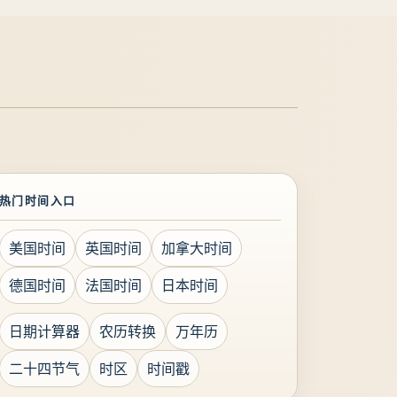
热门时间入口
美国时间
英国时间
加拿大时间
德国时间
法国时间
日本时间
日期计算器
农历转换
万年历
二十四节气
时区
时间戳