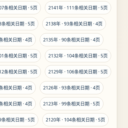
 107条相关日期 · 5页
2141年 · 111条相关日期 · 5页
 98条相关日期 · 5页
2138年 · 93条相关日期 · 4页
91条相关日期 · 4页
2135年 · 90条相关日期 · 4页
 101条相关日期 · 5页
2132年 · 104条相关日期 · 5页
 112条相关日期 · 5页
2129年 · 106条相关日期 · 5页
96条相关日期 · 4页
2126年 · 93条相关日期 · 4页
88条相关日期 · 4页
2123年 · 99条相关日期 · 5页
109条相关日期 · 5页
2120年 · 104条相关日期 · 5页