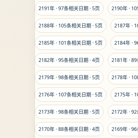
2191年 · 97条相关日期 · 5页
2190年 · 
2188年 · 105条相关日期 · 5页
2187年 ·
2185年 · 101条相关日期 · 5页
2184年 ·
2182年 · 95条相关日期 · 4页
2181年 · 
2179年 · 98条相关日期 · 5页
2178年 · 
2176年 · 107条相关日期 · 5页
2175年 ·
2173年 · 98条相关日期 · 5页
2172年 · 
2170年 · 88条相关日期 · 4页
2169年 · 