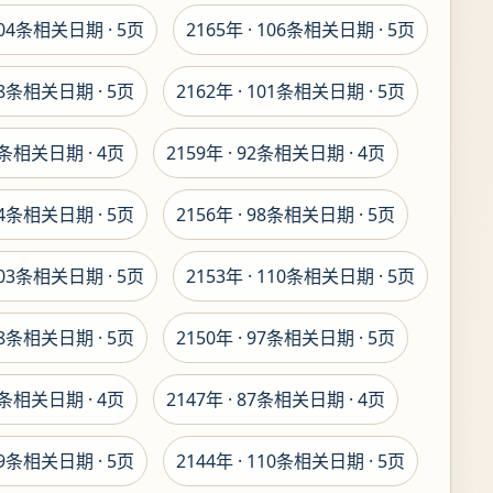
 104条相关日期 · 5页
2165年 · 106条相关日期 · 5页
 98条相关日期 · 5页
2162年 · 101条相关日期 · 5页
92条相关日期 · 4页
2159年 · 92条相关日期 · 4页
104条相关日期 · 5页
2156年 · 98条相关日期 · 5页
 103条相关日期 · 5页
2153年 · 110条相关日期 · 5页
 98条相关日期 · 5页
2150年 · 97条相关日期 · 5页
95条相关日期 · 4页
2147年 · 87条相关日期 · 4页
 99条相关日期 · 5页
2144年 · 110条相关日期 · 5页