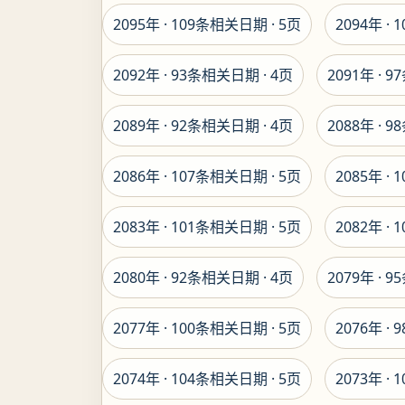
2095年 · 109条相关日期 · 5页
2094年 ·
2092年 · 93条相关日期 · 4页
2091年 · 
2089年 · 92条相关日期 · 4页
2088年 · 
2086年 · 107条相关日期 · 5页
2085年 ·
2083年 · 101条相关日期 · 5页
2082年 ·
2080年 · 92条相关日期 · 4页
2079年 · 
2077年 · 100条相关日期 · 5页
2076年 ·
2074年 · 104条相关日期 · 5页
2073年 ·