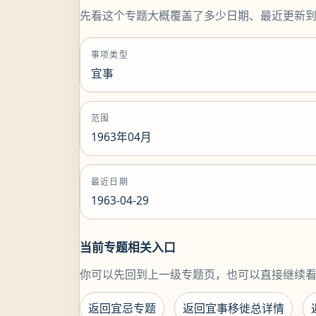
先看这个专题大概覆盖了多少日期、最近更新
事项类型
宜事
范围
1963年04月
最近日期
1963-04-29
当前专题相关入口
你可以先回到上一级专题页，也可以直接继续
返回宜忌专题
返回宜事移徙总详情