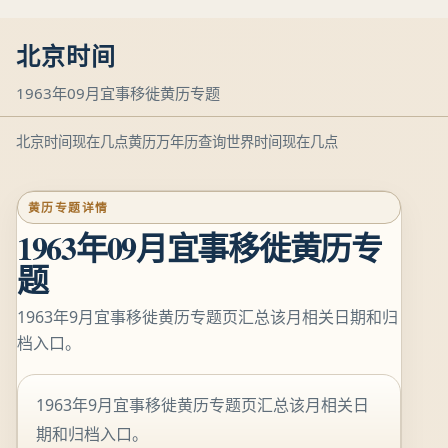
北京时间
1963年09月宜事移徙黄历专题
北京时间现在几点
黄历万年历查询
世界时间现在几点
黄历专题详情
1963年09月宜事移徙黄历专
题
1963年9月宜事移徙黄历专题页汇总该月相关日期和归
档入口。
1963年9月宜事移徙黄历专题页汇总该月相关日
期和归档入口。