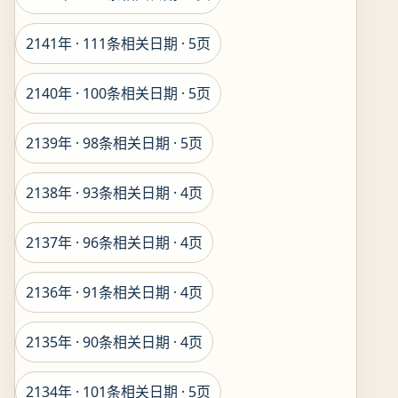
2141年 · 111条相关日期 · 5页
2140年 · 100条相关日期 · 5页
2139年 · 98条相关日期 · 5页
2138年 · 93条相关日期 · 4页
2137年 · 96条相关日期 · 4页
2136年 · 91条相关日期 · 4页
2135年 · 90条相关日期 · 4页
2134年 · 101条相关日期 · 5页