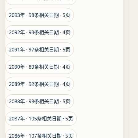
2093年 · 98条相关日期 · 5页
2092年 · 93条相关日期 · 4页
2091年 · 97条相关日期 · 5页
2090年 · 89条相关日期 · 4页
2089年 · 92条相关日期 · 4页
2088年 · 98条相关日期 · 5页
2087年 · 105条相关日期 · 5页
2086年 · 107条相关日期 · 5页