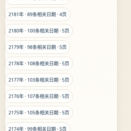
2181年 · 89条相关日期 · 4页
2180年 · 100条相关日期 · 5页
2179年 · 98条相关日期 · 5页
2178年 · 108条相关日期 · 5页
2177年 · 103条相关日期 · 5页
2176年 · 107条相关日期 · 5页
2175年 · 105条相关日期 · 5页
2174年 · 99条相关日期 · 5页