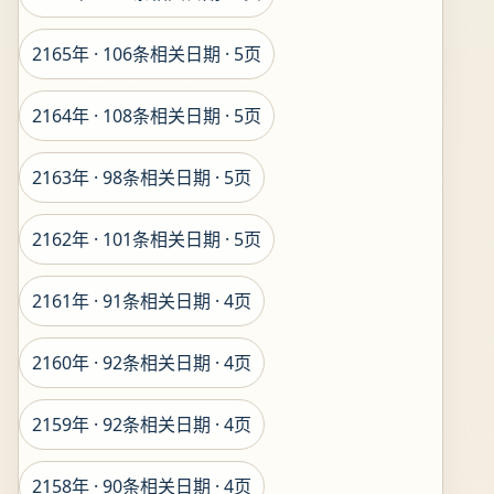
2165年 · 106条相关日期 · 5页
2164年 · 108条相关日期 · 5页
2163年 · 98条相关日期 · 5页
2162年 · 101条相关日期 · 5页
2161年 · 91条相关日期 · 4页
2160年 · 92条相关日期 · 4页
2159年 · 92条相关日期 · 4页
2158年 · 90条相关日期 · 4页