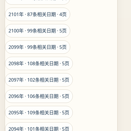
2101年 · 87条相关日期 · 4页
2100年 · 99条相关日期 · 5页
2099年 · 99条相关日期 · 5页
2098年 · 108条相关日期 · 5页
2097年 · 102条相关日期 · 5页
2096年 · 106条相关日期 · 5页
2095年 · 109条相关日期 · 5页
2094年 · 101条相关日期 · 5页