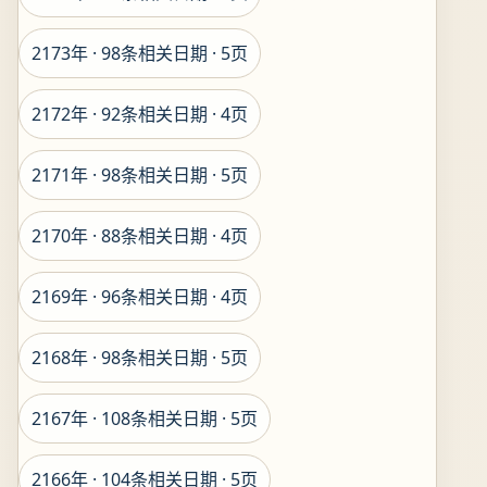
2173年 · 98条相关日期 · 5页
2172年 · 92条相关日期 · 4页
2171年 · 98条相关日期 · 5页
2170年 · 88条相关日期 · 4页
2169年 · 96条相关日期 · 4页
2168年 · 98条相关日期 · 5页
2167年 · 108条相关日期 · 5页
2166年 · 104条相关日期 · 5页