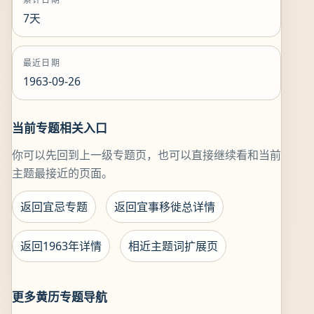
7天
最近日期
1963-09-26
当前专题相关入口
你可以先回到上一级专题页，也可以直接继续看和当前
主题最接近的页面。
返回宜忌专题
返回宜事移徙总详情
返回1963年详情
相近主题词扩展页
更多黄历专题导航