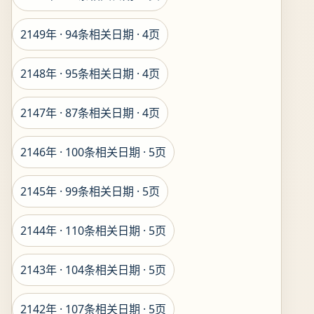
2149年 · 94条相关日期 · 4页
2148年 · 95条相关日期 · 4页
2147年 · 87条相关日期 · 4页
2146年 · 100条相关日期 · 5页
2145年 · 99条相关日期 · 5页
2144年 · 110条相关日期 · 5页
2143年 · 104条相关日期 · 5页
2142年 · 107条相关日期 · 5页