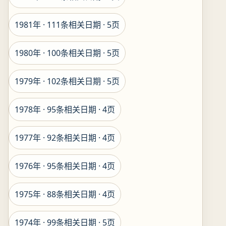
1981年 · 111条相关日期 · 5页
1980年 · 100条相关日期 · 5页
1979年 · 102条相关日期 · 5页
1978年 · 95条相关日期 · 4页
1977年 · 92条相关日期 · 4页
1976年 · 95条相关日期 · 4页
1975年 · 88条相关日期 · 4页
1974年 · 99条相关日期 · 5页