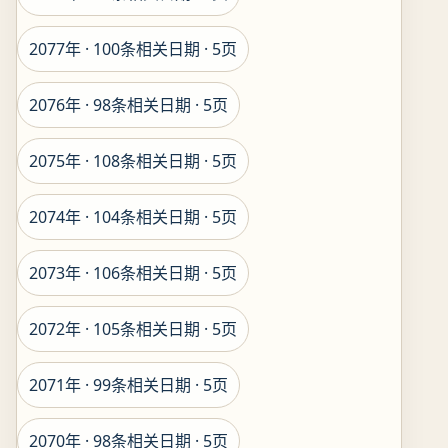
2077年 · 100条相关日期 · 5页
2076年 · 98条相关日期 · 5页
2075年 · 108条相关日期 · 5页
2074年 · 104条相关日期 · 5页
2073年 · 106条相关日期 · 5页
2072年 · 105条相关日期 · 5页
2071年 · 99条相关日期 · 5页
2070年 · 98条相关日期 · 5页