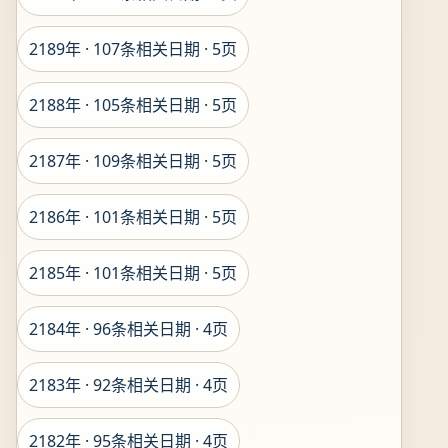
2189年 · 107条相关日期 · 5页
2188年 · 105条相关日期 · 5页
2187年 · 109条相关日期 · 5页
2186年 · 101条相关日期 · 5页
2185年 · 101条相关日期 · 5页
2184年 · 96条相关日期 · 4页
2183年 · 92条相关日期 · 4页
2182年 · 95条相关日期 · 4页