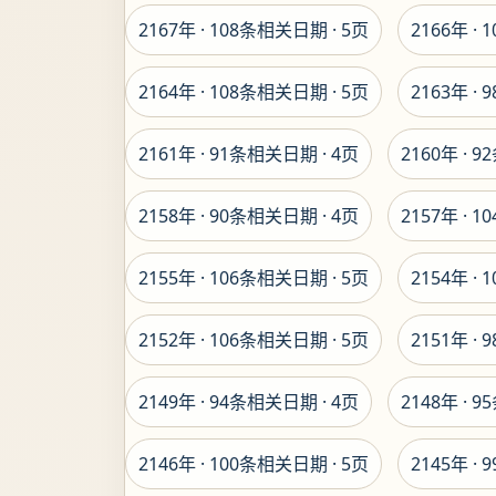
2167年 · 108条相关日期 · 5页
2166年 ·
2164年 · 108条相关日期 · 5页
2163年 ·
2161年 · 91条相关日期 · 4页
2160年 · 
2158年 · 90条相关日期 · 4页
2157年 · 
2155年 · 106条相关日期 · 5页
2154年 ·
2152年 · 106条相关日期 · 5页
2151年 ·
2149年 · 94条相关日期 · 4页
2148年 · 
2146年 · 100条相关日期 · 5页
2145年 ·