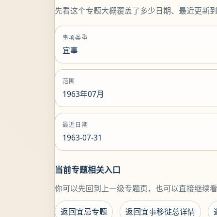
先看这个专题大概覆盖了多少日期、最近更新
事项类型
宜事
范围
1963年07月
最近日期
1963-07-31
当前专题相关入口
你可以先回到上一级专题页，也可以直接继续
返回宜忌专题
返回宜事移徙总详情