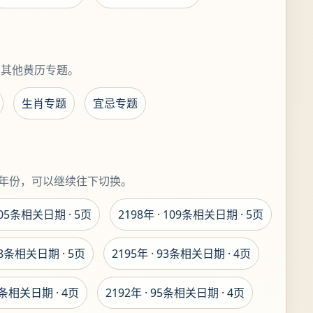
到其他黄历专题。
生肖专题
宜忌专题
他年份，可以继续往下切换。
 105条相关日期 · 5页
2198年 · 109条相关日期 · 5页
 98条相关日期 · 5页
2195年 · 93条相关日期 · 4页
89条相关日期 · 4页
2192年 · 95条相关日期 · 4页