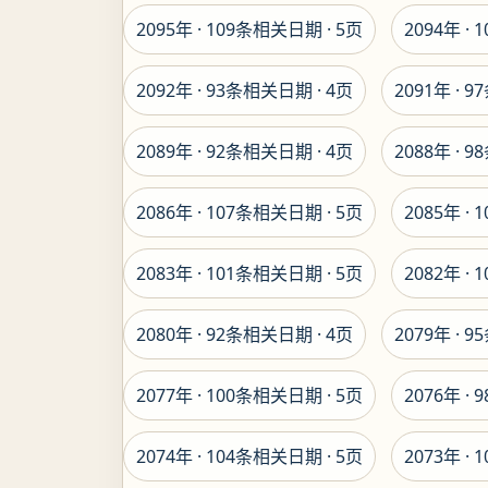
2095年 · 109条相关日期 · 5页
2094年 ·
2092年 · 93条相关日期 · 4页
2091年 · 
2089年 · 92条相关日期 · 4页
2088年 · 
2086年 · 107条相关日期 · 5页
2085年 ·
2083年 · 101条相关日期 · 5页
2082年 ·
2080年 · 92条相关日期 · 4页
2079年 · 
2077年 · 100条相关日期 · 5页
2076年 ·
2074年 · 104条相关日期 · 5页
2073年 ·