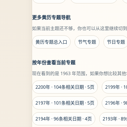
更多黄历专题导航
如果当前主题还不够，你也可以从这里继续切
黄历专题总入口
节气专题
节日专题
按年份查看当前专题
现在看到的是 1963 年范围，如果你想比较其
2200年 · 104条相关日期 · 5页
2199年 ·
2197年 · 101条相关日期 · 5页
2196年 ·
2194年 · 96条相关日期 · 4页
2193年 · 