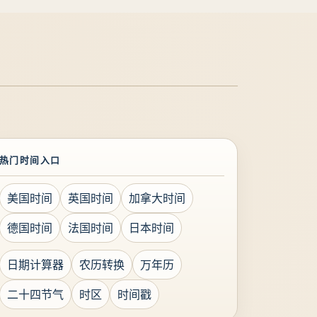
热门时间入口
美国时间
英国时间
加拿大时间
德国时间
法国时间
日本时间
日期计算器
农历转换
万年历
二十四节气
时区
时间戳