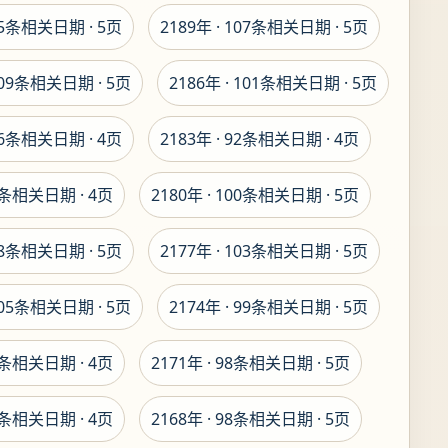
105条相关日期 · 5页
2189年 · 107条相关日期 · 5页
 109条相关日期 · 5页
2186年 · 101条相关日期 · 5页
 96条相关日期 · 4页
2183年 · 92条相关日期 · 4页
89条相关日期 · 4页
2180年 · 100条相关日期 · 5页
108条相关日期 · 5页
2177年 · 103条相关日期 · 5页
 105条相关日期 · 5页
2174年 · 99条相关日期 · 5页
92条相关日期 · 4页
2171年 · 98条相关日期 · 5页
96条相关日期 · 4页
2168年 · 98条相关日期 · 5页