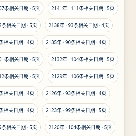
 107条相关日期 · 5页
2141年 · 111条相关日期 · 5页
 98条相关日期 · 5页
2138年 · 93条相关日期 · 4页
91条相关日期 · 4页
2135年 · 90条相关日期 · 4页
 101条相关日期 · 5页
2132年 · 104条相关日期 · 5页
 112条相关日期 · 5页
2129年 · 106条相关日期 · 5页
96条相关日期 · 4页
2126年 · 93条相关日期 · 4页
88条相关日期 · 4页
2123年 · 99条相关日期 · 5页
109条相关日期 · 5页
2120年 · 104条相关日期 · 5页