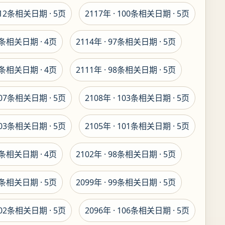
 112条相关日期 · 5页
2117年 · 100条相关日期 · 5页
94条相关日期 · 4页
2114年 · 97条相关日期 · 5页
92条相关日期 · 4页
2111年 · 98条相关日期 · 5页
 107条相关日期 · 5页
2108年 · 103条相关日期 · 5页
 103条相关日期 · 5页
2105年 · 101条相关日期 · 5页
91条相关日期 · 4页
2102年 · 98条相关日期 · 5页
99条相关日期 · 5页
2099年 · 99条相关日期 · 5页
 102条相关日期 · 5页
2096年 · 106条相关日期 · 5页