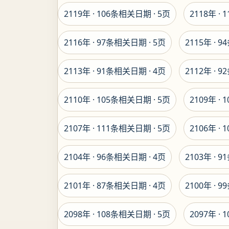
2119年 · 106条相关日期 · 5页
2118年 ·
2116年 · 97条相关日期 · 5页
2115年 · 
2113年 · 91条相关日期 · 4页
2112年 · 
2110年 · 105条相关日期 · 5页
2109年 ·
2107年 · 111条相关日期 · 5页
2106年 ·
2104年 · 96条相关日期 · 4页
2103年 · 
2101年 · 87条相关日期 · 4页
2100年 · 
2098年 · 108条相关日期 · 5页
2097年 ·