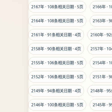
2167年 · 108条相关日期 · 5页
2166年 ·
2164年 · 108条相关日期 · 5页
2163年 ·
2161年 · 91条相关日期 · 4页
2160年 · 
2158年 · 90条相关日期 · 4页
2157年 · 
2155年 · 106条相关日期 · 5页
2154年 ·
2152年 · 106条相关日期 · 5页
2151年 ·
2149年 · 94条相关日期 · 4页
2148年 · 
2146年 · 100条相关日期 · 5页
2145年 ·