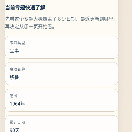
当前专题快速了解
先看这个专题大概覆盖了多少日期、最近更新到哪里，
再决定从哪一页开始看。
事项类型
宜事
事项名称
移徙
范围
1964年
累计日期
90天