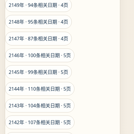
2149年 · 94条相关日期 · 4页
2148年 · 95条相关日期 · 4页
2147年 · 87条相关日期 · 4页
2146年 · 100条相关日期 · 5页
2145年 · 99条相关日期 · 5页
2144年 · 110条相关日期 · 5页
2143年 · 104条相关日期 · 5页
2142年 · 107条相关日期 · 5页