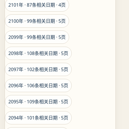
2101年 · 87条相关日期 · 4页
2100年 · 99条相关日期 · 5页
2099年 · 99条相关日期 · 5页
2098年 · 108条相关日期 · 5页
2097年 · 102条相关日期 · 5页
2096年 · 106条相关日期 · 5页
2095年 · 109条相关日期 · 5页
2094年 · 101条相关日期 · 5页