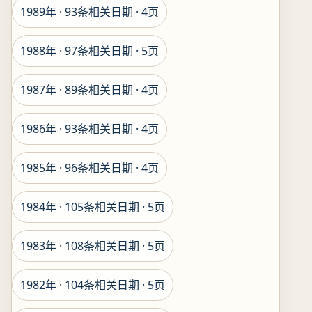
1989年 · 93条相关日期 · 4页
1988年 · 97条相关日期 · 5页
1987年 · 89条相关日期 · 4页
1986年 · 93条相关日期 · 4页
1985年 · 96条相关日期 · 4页
1984年 · 105条相关日期 · 5页
1983年 · 108条相关日期 · 5页
1982年 · 104条相关日期 · 5页