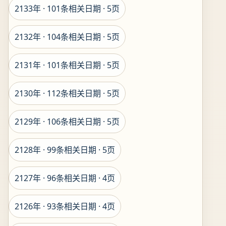
2133年 · 101条相关日期 · 5页
2132年 · 104条相关日期 · 5页
2131年 · 101条相关日期 · 5页
2130年 · 112条相关日期 · 5页
2129年 · 106条相关日期 · 5页
2128年 · 99条相关日期 · 5页
2127年 · 96条相关日期 · 4页
2126年 · 93条相关日期 · 4页