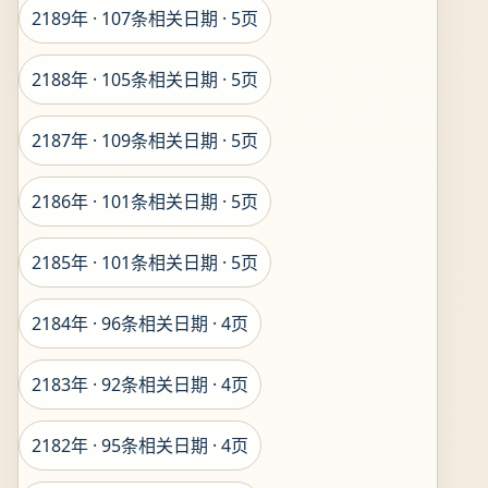
2189年 · 107条相关日期 · 5页
2188年 · 105条相关日期 · 5页
2187年 · 109条相关日期 · 5页
2186年 · 101条相关日期 · 5页
2185年 · 101条相关日期 · 5页
2184年 · 96条相关日期 · 4页
2183年 · 92条相关日期 · 4页
2182年 · 95条相关日期 · 4页