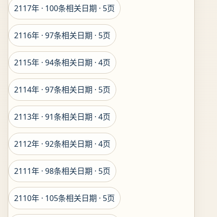
2117年 · 100条相关日期 · 5页
2116年 · 97条相关日期 · 5页
2115年 · 94条相关日期 · 4页
2114年 · 97条相关日期 · 5页
2113年 · 91条相关日期 · 4页
2112年 · 92条相关日期 · 4页
2111年 · 98条相关日期 · 5页
2110年 · 105条相关日期 · 5页