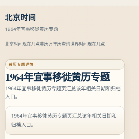
北京时间
1964年宜事移徙黄历专题
北京时间现在几点
黄历万年历查询
世界时间现在几点
黄历专题详情
1964年宜事移徙黄历专题
1964年宜事移徙黄历专题页汇总该年相关日期和归档
入口。
1964年宜事移徙黄历专题页汇总该年相关日期和
归档入口。