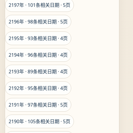
2197年 · 101条相关日期 · 5页
2196年 · 98条相关日期 · 5页
2195年 · 93条相关日期 · 4页
2194年 · 96条相关日期 · 4页
2193年 · 89条相关日期 · 4页
2192年 · 95条相关日期 · 4页
2191年 · 97条相关日期 · 5页
2190年 · 105条相关日期 · 5页