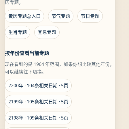
历专题。
黄历专题总入口
节气专题
节日专题
生肖专题
宜忌专题
按年份查看当前专题
现在看到的是 1964 年范围，如果你想比较其他年份，
可以继续往下切换。
2200年 · 104条相关日期 · 5页
2199年 · 105条相关日期 · 5页
2198年 · 109条相关日期 · 5页