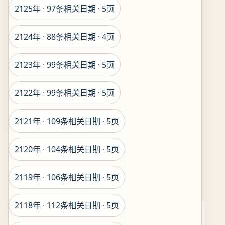
2125年 · 97条相关日期 · 5页
2124年 · 88条相关日期 · 4页
2123年 · 99条相关日期 · 5页
2122年 · 99条相关日期 · 5页
2121年 · 109条相关日期 · 5页
2120年 · 104条相关日期 · 5页
2119年 · 106条相关日期 · 5页
2118年 · 112条相关日期 · 5页