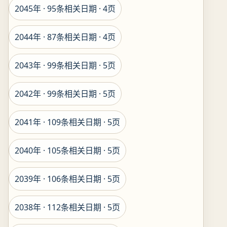
2045年 · 95条相关日期 · 4页
2044年 · 87条相关日期 · 4页
2043年 · 99条相关日期 · 5页
2042年 · 99条相关日期 · 5页
2041年 · 109条相关日期 · 5页
2040年 · 105条相关日期 · 5页
2039年 · 106条相关日期 · 5页
2038年 · 112条相关日期 · 5页