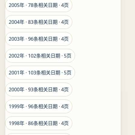
2005年 · 78条相关日期 · 4页
2004年 · 83条相关日期 · 4页
2003年 · 96条相关日期 · 4页
2002年 · 102条相关日期 · 5页
2001年 · 103条相关日期 · 5页
2000年 · 93条相关日期 · 4页
1999年 · 96条相关日期 · 4页
1998年 · 86条相关日期 · 4页