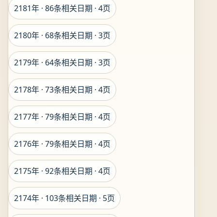
2181年 · 86条相关日期 · 4页
2180年 · 68条相关日期 · 3页
2179年 · 64条相关日期 · 3页
2178年 · 73条相关日期 · 4页
2177年 · 79条相关日期 · 4页
2176年 · 79条相关日期 · 4页
2175年 · 92条相关日期 · 4页
2174年 · 103条相关日期 · 5页