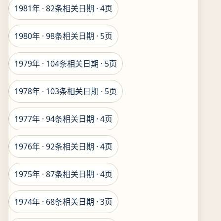
1981年 · 82条相关日期 · 4页
1980年 · 98条相关日期 · 5页
1979年 · 104条相关日期 · 5页
1978年 · 103条相关日期 · 5页
1977年 · 94条相关日期 · 4页
1976年 · 92条相关日期 · 4页
1975年 · 87条相关日期 · 4页
1974年 · 68条相关日期 · 3页