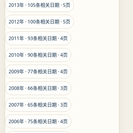
2013年 · 105条相关日期 · 5页
2012年 · 100条相关日期 · 5页
2011年 · 93条相关日期 · 4页
2010年 · 90条相关日期 · 4页
2009年 · 77条相关日期 · 4页
2008年 · 66条相关日期 · 3页
2007年 · 65条相关日期 · 3页
2006年 · 75条相关日期 · 4页