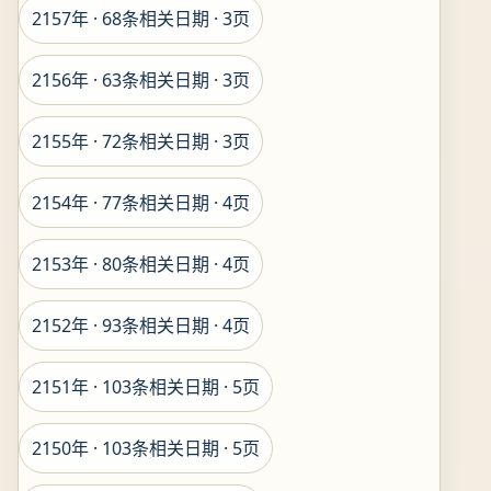
2157年 · 68条相关日期 · 3页
2156年 · 63条相关日期 · 3页
2155年 · 72条相关日期 · 3页
2154年 · 77条相关日期 · 4页
2153年 · 80条相关日期 · 4页
2152年 · 93条相关日期 · 4页
2151年 · 103条相关日期 · 5页
2150年 · 103条相关日期 · 5页