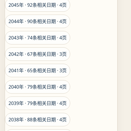
2045年 · 92条相关日期 · 4页
2044年 · 90条相关日期 · 4页
2043年 · 74条相关日期 · 4页
2042年 · 67条相关日期 · 3页
2041年 · 65条相关日期 · 3页
2040年 · 79条相关日期 · 4页
2039年 · 79条相关日期 · 4页
2038年 · 88条相关日期 · 4页