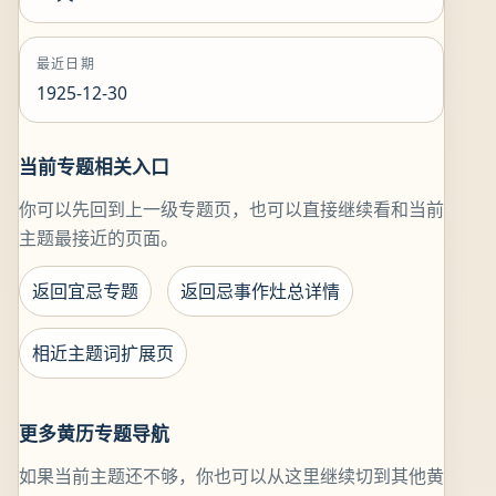
最近日期
1925-12-30
当前专题相关入口
你可以先回到上一级专题页，也可以直接继续看和当前
主题最接近的页面。
返回宜忌专题
返回忌事作灶总详情
相近主题词扩展页
更多黄历专题导航
如果当前主题还不够，你也可以从这里继续切到其他黄