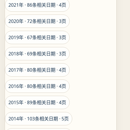
2021年 · 86条相关日期 · 4页
2020年 · 72条相关日期 · 3页
2019年 · 67条相关日期 · 3页
2018年 · 69条相关日期 · 3页
2017年 · 80条相关日期 · 4页
2016年 · 80条相关日期 · 4页
2015年 · 89条相关日期 · 4页
2014年 · 103条相关日期 · 5页