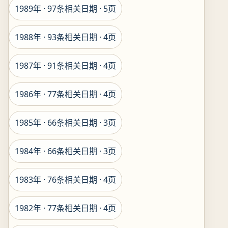
1989年 · 97条相关日期 · 5页
1988年 · 93条相关日期 · 4页
1987年 · 91条相关日期 · 4页
1986年 · 77条相关日期 · 4页
1985年 · 66条相关日期 · 3页
1984年 · 66条相关日期 · 3页
1983年 · 76条相关日期 · 4页
1982年 · 77条相关日期 · 4页