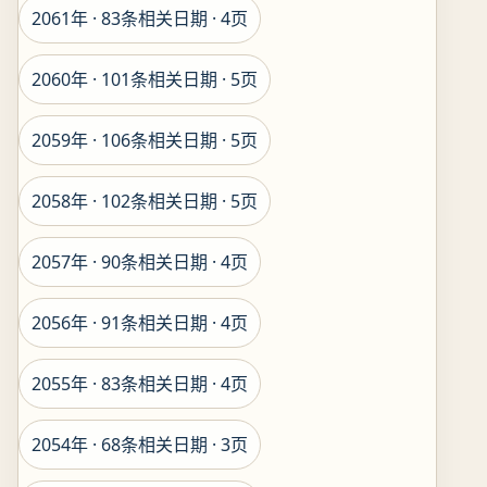
2061年 · 83条相关日期 · 4页
2060年 · 101条相关日期 · 5页
2059年 · 106条相关日期 · 5页
2058年 · 102条相关日期 · 5页
2057年 · 90条相关日期 · 4页
2056年 · 91条相关日期 · 4页
2055年 · 83条相关日期 · 4页
2054年 · 68条相关日期 · 3页