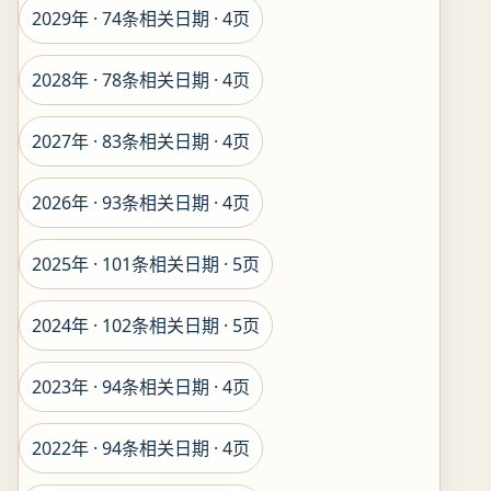
2029年 · 74条相关日期 · 4页
2028年 · 78条相关日期 · 4页
2027年 · 83条相关日期 · 4页
2026年 · 93条相关日期 · 4页
2025年 · 101条相关日期 · 5页
2024年 · 102条相关日期 · 5页
2023年 · 94条相关日期 · 4页
2022年 · 94条相关日期 · 4页