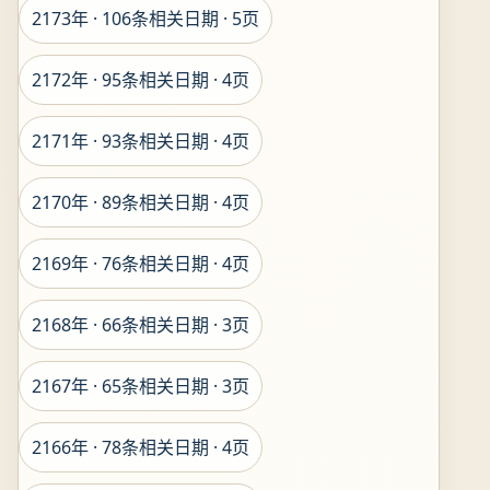
2173年 · 106条相关日期 · 5页
2172年 · 95条相关日期 · 4页
2171年 · 93条相关日期 · 4页
2170年 · 89条相关日期 · 4页
2169年 · 76条相关日期 · 4页
2168年 · 66条相关日期 · 3页
2167年 · 65条相关日期 · 3页
2166年 · 78条相关日期 · 4页