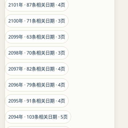
2101年 · 87条相关日期 · 4页
2100年 · 71条相关日期 · 3页
2099年 · 63条相关日期 · 3页
2098年 · 70条相关日期 · 3页
2097年 · 82条相关日期 · 4页
2096年 · 79条相关日期 · 4页
2095年 · 91条相关日期 · 4页
2094年 · 103条相关日期 · 5页