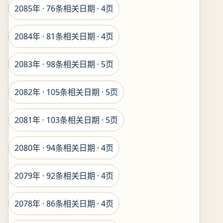
2085年 · 76条相关日期 · 4页
2084年 · 81条相关日期 · 4页
2083年 · 98条相关日期 · 5页
2082年 · 105条相关日期 · 5页
2081年 · 103条相关日期 · 5页
2080年 · 94条相关日期 · 4页
2079年 · 92条相关日期 · 4页
2078年 · 86条相关日期 · 4页