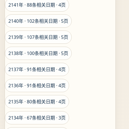
2141年 · 88条相关日期 · 4页
2140年 · 102条相关日期 · 5页
2139年 · 107条相关日期 · 5页
2138年 · 100条相关日期 · 5页
2137年 · 91条相关日期 · 4页
2136年 · 91条相关日期 · 4页
2135年 · 80条相关日期 · 4页
2134年 · 67条相关日期 · 3页