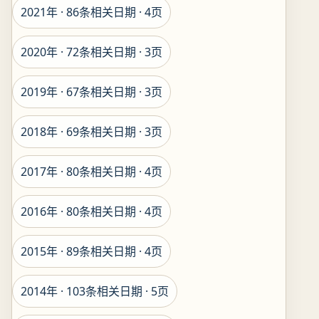
2021年 · 86条相关日期 · 4页
2020年 · 72条相关日期 · 3页
2019年 · 67条相关日期 · 3页
2018年 · 69条相关日期 · 3页
2017年 · 80条相关日期 · 4页
2016年 · 80条相关日期 · 4页
2015年 · 89条相关日期 · 4页
2014年 · 103条相关日期 · 5页