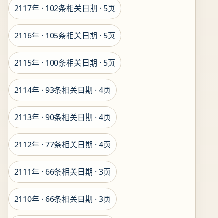
2117年 · 102条相关日期 · 5页
2116年 · 105条相关日期 · 5页
2115年 · 100条相关日期 · 5页
2114年 · 93条相关日期 · 4页
2113年 · 90条相关日期 · 4页
2112年 · 77条相关日期 · 4页
2111年 · 66条相关日期 · 3页
2110年 · 66条相关日期 · 3页