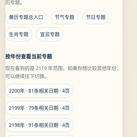
历专题。
黄历专题总入口
节气专题
节日专题
生肖专题
宜忌专题
按年份查看当前专题
现在看到的是 2119 年范围，如果你想比较其他年份，
可以继续往下切换。
2200年 · 81条相关日期 · 4页
2199年 · 79条相关日期 · 4页
2198年 · 91条相关日期 · 4页