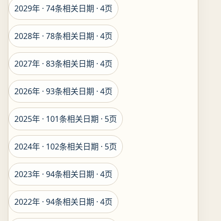
2029年 · 74条相关日期 · 4页
2028年 · 78条相关日期 · 4页
2027年 · 83条相关日期 · 4页
2026年 · 93条相关日期 · 4页
2025年 · 101条相关日期 · 5页
2024年 · 102条相关日期 · 5页
2023年 · 94条相关日期 · 4页
2022年 · 94条相关日期 · 4页