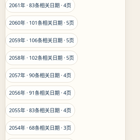
2061年 · 83条相关日期 · 4页
2060年 · 101条相关日期 · 5页
2059年 · 106条相关日期 · 5页
2058年 · 102条相关日期 · 5页
2057年 · 90条相关日期 · 4页
2056年 · 91条相关日期 · 4页
2055年 · 83条相关日期 · 4页
2054年 · 68条相关日期 · 3页