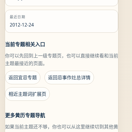
最近日期
2012-12-24
当前专题相关入口
你可以先回到上一级专题页，也可以直接继续看和当前
主题最接近的页面。
返回宜忌专题
返回忌事作灶总详情
相近主题词扩展页
更多黄历专题导航
如果当前主题还不够，你也可以从这里继续切到其他黄