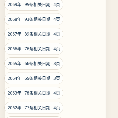
2069年 · 95条相关日期 · 4页
2068年 · 93条相关日期 · 4页
2067年 · 89条相关日期 · 4页
2066年 · 76条相关日期 · 4页
2065年 · 66条相关日期 · 3页
2064年 · 65条相关日期 · 3页
2063年 · 78条相关日期 · 4页
2062年 · 77条相关日期 · 4页