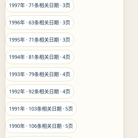
1997年 · 71条相关日期 · 3页
1996年 · 63条相关日期 · 3页
1995年 · 71条相关日期 · 3页
1994年 · 81条相关日期 · 4页
1993年 · 79条相关日期 · 4页
1992年 · 92条相关日期 · 4页
1991年 · 103条相关日期 · 5页
1990年 · 106条相关日期 · 5页