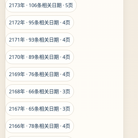
2173年 · 106条相关日期 · 5页
2172年 · 95条相关日期 · 4页
2171年 · 93条相关日期 · 4页
2170年 · 89条相关日期 · 4页
2169年 · 76条相关日期 · 4页
2168年 · 66条相关日期 · 3页
2167年 · 65条相关日期 · 3页
2166年 · 78条相关日期 · 4页