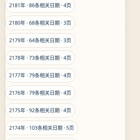
2181年 · 86条相关日期 · 4页
2180年 · 68条相关日期 · 3页
2179年 · 64条相关日期 · 3页
2178年 · 73条相关日期 · 4页
2177年 · 79条相关日期 · 4页
2176年 · 79条相关日期 · 4页
2175年 · 92条相关日期 · 4页
2174年 · 103条相关日期 · 5页