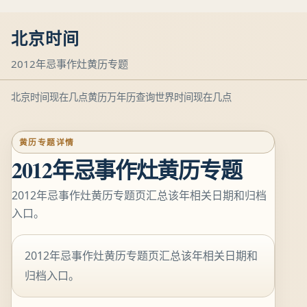
北京时间
2012年忌事作灶黄历专题
北京时间现在几点
黄历万年历查询
世界时间现在几点
黄历专题详情
2012年忌事作灶黄历专题
2012年忌事作灶黄历专题页汇总该年相关日期和归档
入口。
2012年忌事作灶黄历专题页汇总该年相关日期和
归档入口。