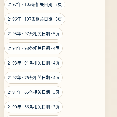
2197年 · 103条相关日期 · 5页
2196年 · 107条相关日期 · 5页
2195年 · 97条相关日期 · 5页
2194年 · 93条相关日期 · 4页
2193年 · 91条相关日期 · 4页
2192年 · 76条相关日期 · 4页
2191年 · 65条相关日期 · 3页
2190年 · 66条相关日期 · 3页