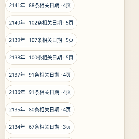
2141年 · 88条相关日期 · 4页
2140年 · 102条相关日期 · 5页
2139年 · 107条相关日期 · 5页
2138年 · 100条相关日期 · 5页
2137年 · 91条相关日期 · 4页
2136年 · 91条相关日期 · 4页
2135年 · 80条相关日期 · 4页
2134年 · 67条相关日期 · 3页