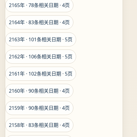
2165年 · 78条相关日期 · 4页
2164年 · 83条相关日期 · 4页
2163年 · 101条相关日期 · 5页
2162年 · 106条相关日期 · 5页
2161年 · 102条相关日期 · 5页
2160年 · 90条相关日期 · 4页
2159年 · 90条相关日期 · 4页
2158年 · 83条相关日期 · 4页