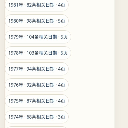
1981年 · 82条相关日期 · 4页
1980年 · 98条相关日期 · 5页
1979年 · 104条相关日期 · 5页
1978年 · 103条相关日期 · 5页
1977年 · 94条相关日期 · 4页
1976年 · 92条相关日期 · 4页
1975年 · 87条相关日期 · 4页
1974年 · 68条相关日期 · 3页