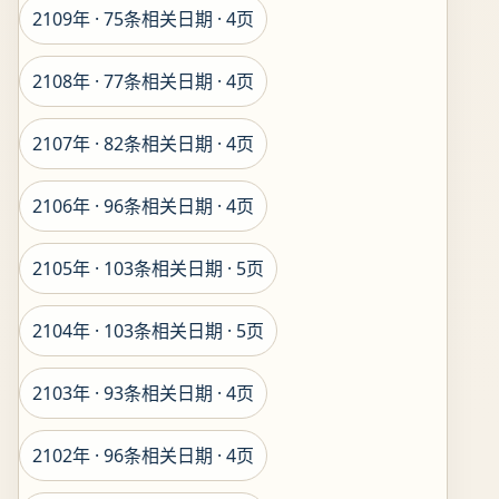
2109年 · 75条相关日期 · 4页
2108年 · 77条相关日期 · 4页
2107年 · 82条相关日期 · 4页
2106年 · 96条相关日期 · 4页
2105年 · 103条相关日期 · 5页
2104年 · 103条相关日期 · 5页
2103年 · 93条相关日期 · 4页
2102年 · 96条相关日期 · 4页