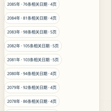
2085年 · 76条相关日期 · 4页
2084年 · 81条相关日期 · 4页
2083年 · 98条相关日期 · 5页
2082年 · 105条相关日期 · 5页
2081年 · 103条相关日期 · 5页
2080年 · 94条相关日期 · 4页
2079年 · 92条相关日期 · 4页
2078年 · 86条相关日期 · 4页