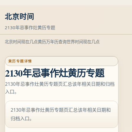
北京时间
2130年忌事作灶黄历专题
北京时间现在几点
黄历万年历查询
世界时间现在几点
黄历专题详情
2130年忌事作灶黄历专题
2130年忌事作灶黄历专题页汇总该年相关日期和归档
入口。
2130年忌事作灶黄历专题页汇总该年相关日期和
归档入口。