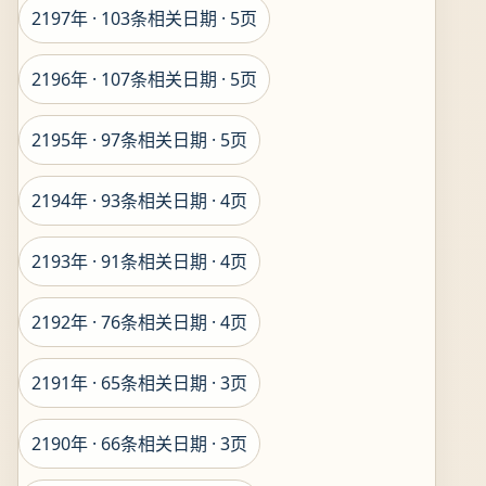
2197年 · 103条相关日期 · 5页
2196年 · 107条相关日期 · 5页
2195年 · 97条相关日期 · 5页
2194年 · 93条相关日期 · 4页
2193年 · 91条相关日期 · 4页
2192年 · 76条相关日期 · 4页
2191年 · 65条相关日期 · 3页
2190年 · 66条相关日期 · 3页