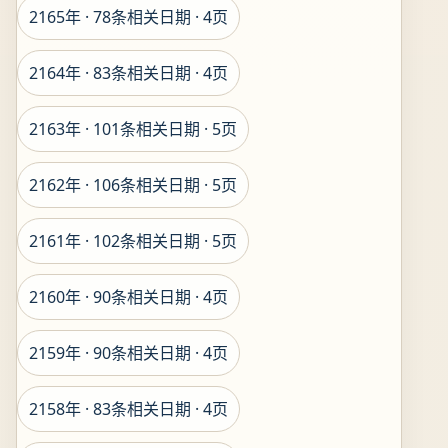
2165年 · 78条相关日期 · 4页
2164年 · 83条相关日期 · 4页
2163年 · 101条相关日期 · 5页
2162年 · 106条相关日期 · 5页
2161年 · 102条相关日期 · 5页
2160年 · 90条相关日期 · 4页
2159年 · 90条相关日期 · 4页
2158年 · 83条相关日期 · 4页