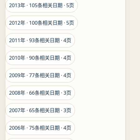
2013年 · 105条相关日期 · 5页
2012年 · 100条相关日期 · 5页
2011年 · 93条相关日期 · 4页
2010年 · 90条相关日期 · 4页
2009年 · 77条相关日期 · 4页
2008年 · 66条相关日期 · 3页
2007年 · 65条相关日期 · 3页
2006年 · 75条相关日期 · 4页