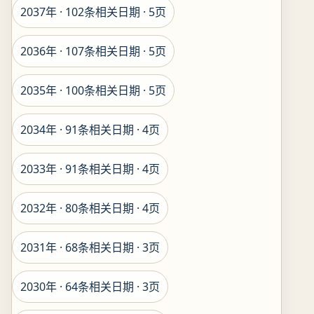
2037年 · 102条相关日期 · 5页
2036年 · 107条相关日期 · 5页
2035年 · 100条相关日期 · 5页
2034年 · 91条相关日期 · 4页
2033年 · 91条相关日期 · 4页
2032年 · 80条相关日期 · 4页
2031年 · 68条相关日期 · 3页
2030年 · 64条相关日期 · 3页