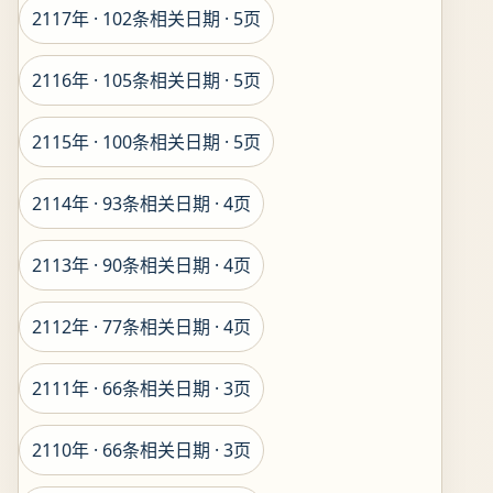
2117年 · 102条相关日期 · 5页
2116年 · 105条相关日期 · 5页
2115年 · 100条相关日期 · 5页
2114年 · 93条相关日期 · 4页
2113年 · 90条相关日期 · 4页
2112年 · 77条相关日期 · 4页
2111年 · 66条相关日期 · 3页
2110年 · 66条相关日期 · 3页