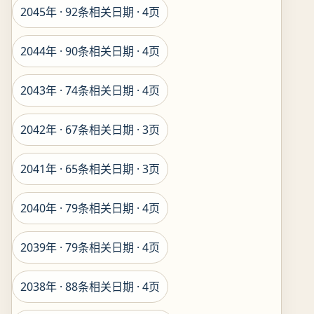
2045年 · 92条相关日期 · 4页
2044年 · 90条相关日期 · 4页
2043年 · 74条相关日期 · 4页
2042年 · 67条相关日期 · 3页
2041年 · 65条相关日期 · 3页
2040年 · 79条相关日期 · 4页
2039年 · 79条相关日期 · 4页
2038年 · 88条相关日期 · 4页