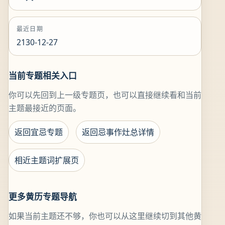
最近日期
2130-12-27
当前专题相关入口
你可以先回到上一级专题页，也可以直接继续看和当前
主题最接近的页面。
返回宜忌专题
返回忌事作灶总详情
相近主题词扩展页
更多黄历专题导航
如果当前主题还不够，你也可以从这里继续切到其他黄