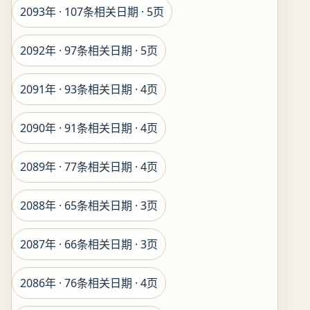
2093年 · 107条相关日期 · 5页
2092年 · 97条相关日期 · 5页
2091年 · 93条相关日期 · 4页
2090年 · 91条相关日期 · 4页
2089年 · 77条相关日期 · 4页
2088年 · 65条相关日期 · 3页
2087年 · 66条相关日期 · 3页
2086年 · 76条相关日期 · 4页