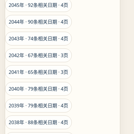
2045年 · 92条相关日期 · 4页
2044年 · 90条相关日期 · 4页
2043年 · 74条相关日期 · 4页
2042年 · 67条相关日期 · 3页
2041年 · 65条相关日期 · 3页
2040年 · 79条相关日期 · 4页
2039年 · 79条相关日期 · 4页
2038年 · 88条相关日期 · 4页