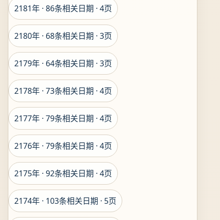
2181年 · 86条相关日期 · 4页
2180年 · 68条相关日期 · 3页
2179年 · 64条相关日期 · 3页
2178年 · 73条相关日期 · 4页
2177年 · 79条相关日期 · 4页
2176年 · 79条相关日期 · 4页
2175年 · 92条相关日期 · 4页
2174年 · 103条相关日期 · 5页