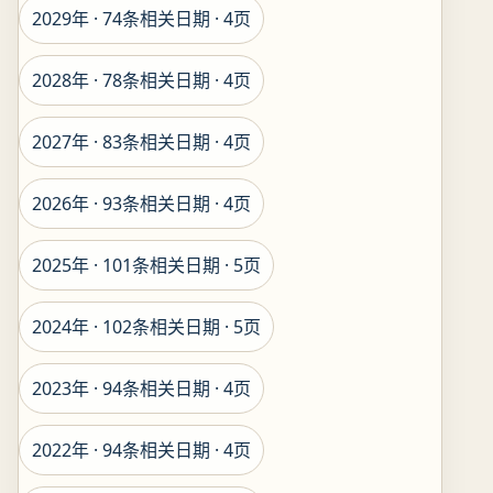
2029年 · 74条相关日期 · 4页
2028年 · 78条相关日期 · 4页
2027年 · 83条相关日期 · 4页
2026年 · 93条相关日期 · 4页
2025年 · 101条相关日期 · 5页
2024年 · 102条相关日期 · 5页
2023年 · 94条相关日期 · 4页
2022年 · 94条相关日期 · 4页