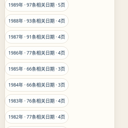
1989年 · 97条相关日期 · 5页
1988年 · 93条相关日期 · 4页
1987年 · 91条相关日期 · 4页
1986年 · 77条相关日期 · 4页
1985年 · 66条相关日期 · 3页
1984年 · 66条相关日期 · 3页
1983年 · 76条相关日期 · 4页
1982年 · 77条相关日期 · 4页