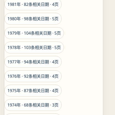
1981年 · 82条相关日期 · 4页
1980年 · 98条相关日期 · 5页
1979年 · 104条相关日期 · 5页
1978年 · 103条相关日期 · 5页
1977年 · 94条相关日期 · 4页
1976年 · 92条相关日期 · 4页
1975年 · 87条相关日期 · 4页
1974年 · 68条相关日期 · 3页