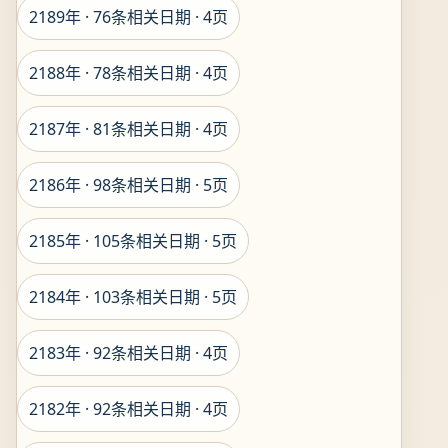
2189年 · 76条相关日期 · 4页
2188年 · 78条相关日期 · 4页
2187年 · 81条相关日期 · 4页
2186年 · 98条相关日期 · 5页
2185年 · 105条相关日期 · 5页
2184年 · 103条相关日期 · 5页
2183年 · 92条相关日期 · 4页
2182年 · 92条相关日期 · 4页