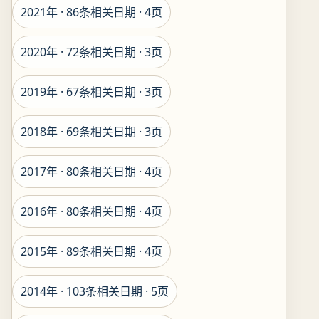
2021年 · 86条相关日期 · 4页
2020年 · 72条相关日期 · 3页
2019年 · 67条相关日期 · 3页
2018年 · 69条相关日期 · 3页
2017年 · 80条相关日期 · 4页
2016年 · 80条相关日期 · 4页
2015年 · 89条相关日期 · 4页
2014年 · 103条相关日期 · 5页