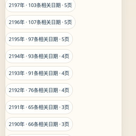
2197年 · 103条相关日期 · 5页
2196年 · 107条相关日期 · 5页
2195年 · 97条相关日期 · 5页
2194年 · 93条相关日期 · 4页
2193年 · 91条相关日期 · 4页
2192年 · 76条相关日期 · 4页
2191年 · 65条相关日期 · 3页
2190年 · 66条相关日期 · 3页