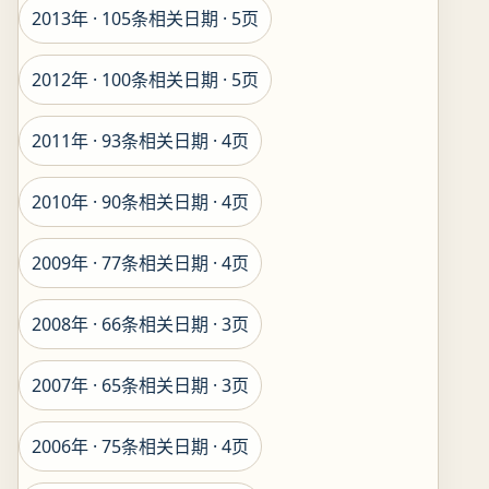
2013年 · 105条相关日期 · 5页
2012年 · 100条相关日期 · 5页
2011年 · 93条相关日期 · 4页
2010年 · 90条相关日期 · 4页
2009年 · 77条相关日期 · 4页
2008年 · 66条相关日期 · 3页
2007年 · 65条相关日期 · 3页
2006年 · 75条相关日期 · 4页