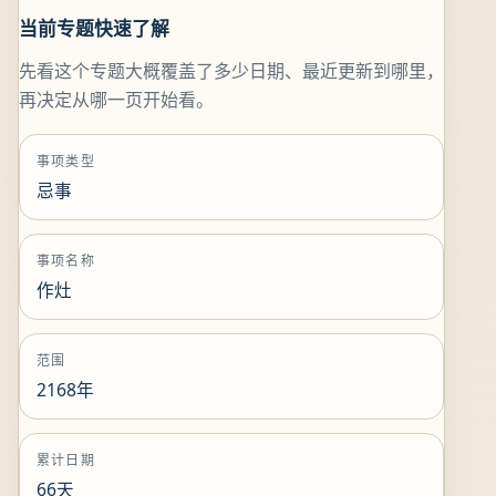
当前专题快速了解
先看这个专题大概覆盖了多少日期、最近更新到哪里，
再决定从哪一页开始看。
事项类型
忌事
事项名称
作灶
范围
2168年
累计日期
66天